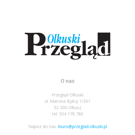
O nas
Przegląd Olkuski
ul. Marcina Bylicy 1/301
32-300 Olkusz
tel: 504 178 786
Napisz do nas:
biuro@przeglad.olkuski.pl