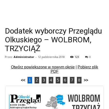
Dodatek wyborczy Przeglądu
Olkuskiego – WOLBROM,
TRZYCIĄŻ
Przez
Administrator
-
12 października 2018
123
0