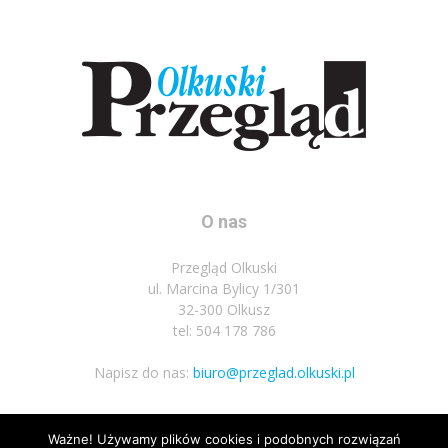
O nas
Przegląd Olkuski
ul. Marcina Bylicy 1/301
32-300 Olkusz
tel: 504 178 786
Napisz do nas:
biuro@przeglad.olkuski.pl
Ważne! Używamy plików cookies i podobnych rozwiązań
Podążaj za nami