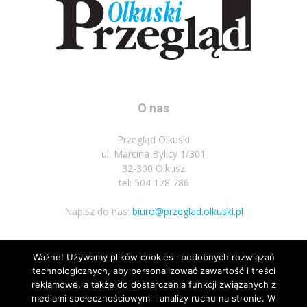
O nas
Przegląd Olkuski
ul. Marcina Bylicy 1/301
32-300 Olkusz
tel: 504 178 786
Napisz do nas:
biuro@przeglad.olkuski.pl
Ważne! Używamy plików cookies i podobnych rozwiązań
Podążaj za nami
technologicznych, aby personalizować zawartość i treści
reklamowe, a także do dostarczenia funkcji związanych z
mediami społecznościowymi i analizy ruchu na stronie. W