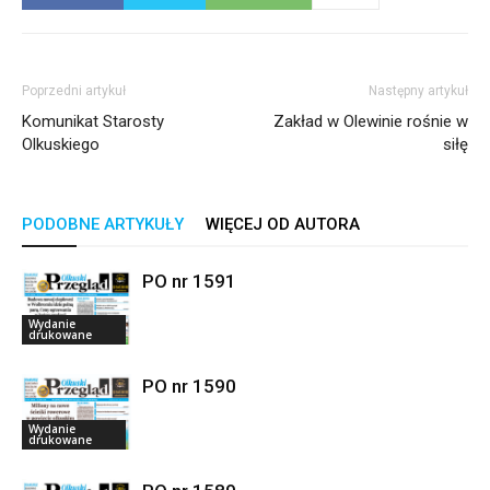
Poprzedni artykuł
Następny artykuł
Komunikat Starosty
Zakład w Olewinie rośnie w
Olkuskiego
siłę
PODOBNE ARTYKUŁY
WIĘCEJ OD AUTORA
PO nr 1591
Wydanie
drukowane
PO nr 1590
Wydanie
drukowane