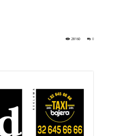
28160
0