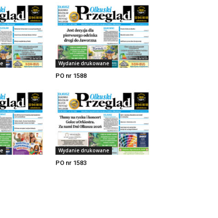
e
Wydanie drukowane
PO nr 1588
e
Wydanie drukowane
PO nr 1583