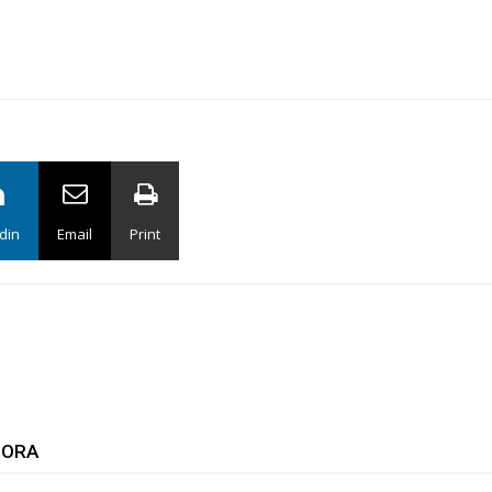
din
Email
Print
TORA