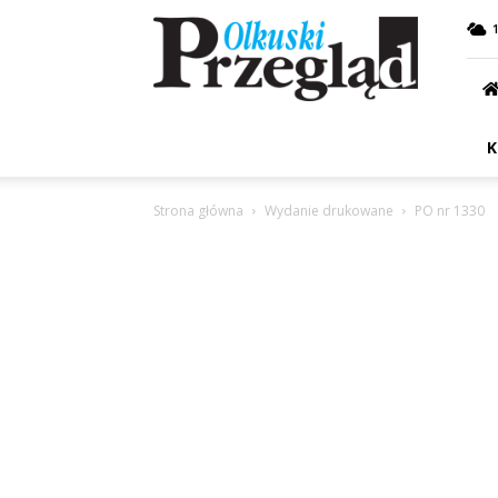
Przegląd
Olkuski
K
Strona główna
Wydanie drukowane
PO nr 1330