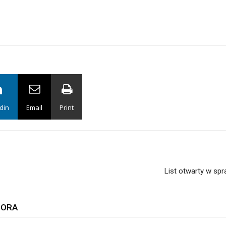
din
Email
Print
List otwarty w spr
TORA