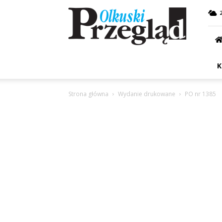
Przegląd
Olkuski
K
Strona główna
Wydanie drukowane
PO nr 1385