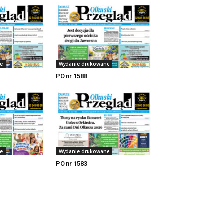
e
Wydanie drukowane
PO nr 1588
e
Wydanie drukowane
PO nr 1583