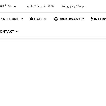
C
20.8
piątek, 7 sierpnia, 2026
Zaloguj się / Dołącz
Olkusz
KATEGORIE
GALERIE
DRUKOWANY
INTER
ONTAKT