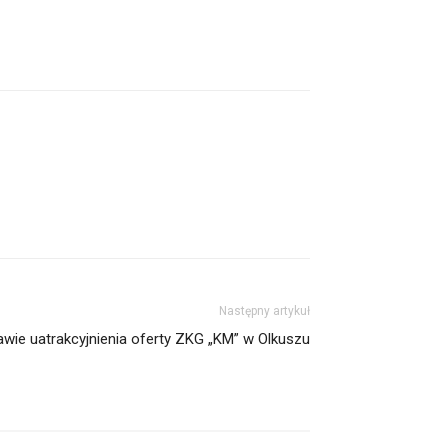
Następny artykuł
awie uatrakcyjnienia oferty ZKG „KM” w Olkuszu