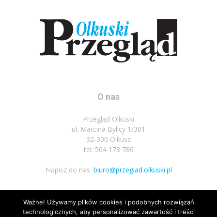
O nas
Przegląd Olkuski
ul. Marcina Bylicy 1/301
32-300 Olkusz
tel: 504 178 786
Napisz do nas:
biuro@przeglad.olkuski.pl
Ważne! Używamy plików cookies i podobnych rozwiązań
Podążaj za nami
technologicznych, aby personalizować zawartość i treści