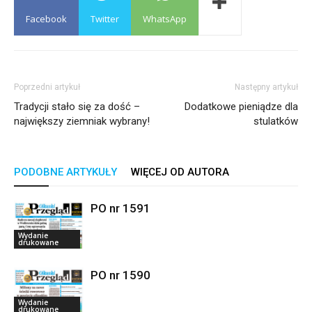
Facebook
Twitter
WhatsApp
Poprzedni artykuł
Następny artykuł
Tradycji stało się za dość –
Dodatkowe pieniądze dla
największy ziemniak wybrany!
stulatków
PODOBNE ARTYKUŁY
WIĘCEJ OD AUTORA
PO nr 1591
Wydanie
drukowane
PO nr 1590
Wydanie
drukowane