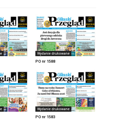
e
Wydanie drukowane
PO nr 1588
e
Wydanie drukowane
PO nr 1583