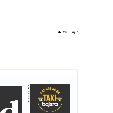
618
0