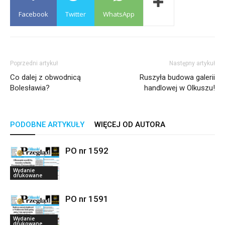
Facebook
Twitter
WhatsApp
Poprzedni artykuł
Następny artykuł
Co dalej z obwodnicą
Ruszyła budowa galerii
Bolesławia?
handlowej w Olkuszu!
PODOBNE ARTYKUŁY
WIĘCEJ OD AUTORA
PO nr 1592
Wydanie
drukowane
PO nr 1591
Wydanie
drukowane