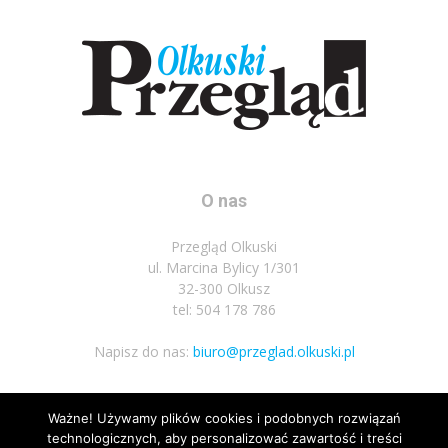
O nas
Przegląd Olkuski
ul. Marcina Bylicy 1/301
32-300 Olkusz
tel: 504 178 786
Napisz do nas:
biuro@przeglad.olkuski.pl
Ważne! Używamy plików cookies i podobnych rozwiązań
Podążaj za nami
technologicznych, aby personalizować zawartość i treści