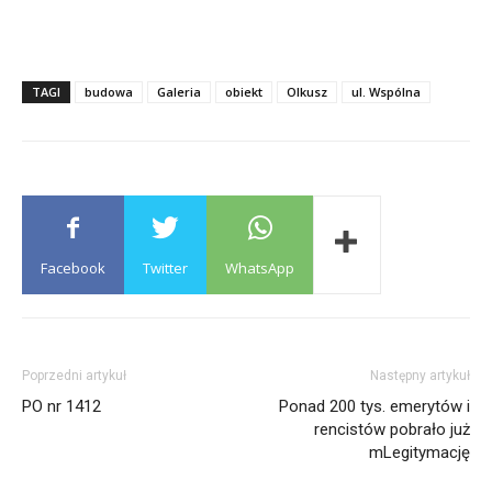
TAGI
budowa
Galeria
obiekt
Olkusz
ul. Wspólna
Facebook
Twitter
WhatsApp
Poprzedni artykuł
Następny artykuł
PO nr 1412
Ponad 200 tys. emerytów i
rencistów pobrało już
mLegitymację