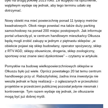
było na drugą połowę 2023 roku. Ze względu na opóźnienie,
wątpliwym wydaje się jednak, aby tego terminu udało się
dotrzymać.
Nowy obiekt ma mieć powierzchnię ponad 11 tysięcy metrów
kwadratowych. Obok niego powstać ma także duży parking
samochodowy na ponad 200 miejsc postojowych. Jak informuje
portal urbancity.pl, w centrum handlowym mieszkańcy Olkusza
będą mogli zrobić zakupy w jednym z piętnastu sklepów: „w
obiekcie pojawi się sklep budowlany, operator spożywczy, sklep
z RTV AGD, sklepy obuwnicze, drogeria, sklep zoologiczny,
sportowy oraz znane sieci dyskontowe” – czytamy w artykule.
Pomysłów na budowę wielkopowierzchniowych sklepów w
Olkuszu było już wiele. Oprócz powstałego 20 lat temu centrum
handlowego przy ul. Rabsztyńskiej, żadna inna inwestycja nie
weszła jednak w fazę realizacji – z ogłaszanych w przeszłości
projektów w przestrzeni publicznej pozostał jedynie niesmak i
kontrowersje. Tym razem wydaje się jednak, że olkuszanie
mogą być już dobrej myśli.