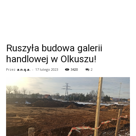
Ruszyła budowa galerii
handlowej w Olkuszu!
Przez
a.n.q.a.
-
17 lutego 2023
3420
2