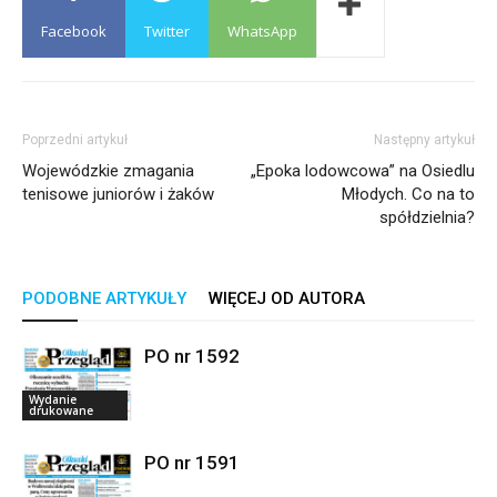
Facebook
Twitter
WhatsApp
Poprzedni artykuł
Następny artykuł
Wojewódzkie zmagania
„Epoka lodowcowa” na Osiedlu
tenisowe juniorów i żaków
Młodych. Co na to
spółdzielnia?
PODOBNE ARTYKUŁY
WIĘCEJ OD AUTORA
PO nr 1592
Wydanie
drukowane
PO nr 1591