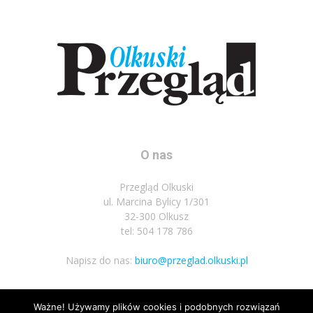
O nas
Przegląd Olkuski
ul. Marcina Bylicy 1/301
32-300 Olkusz
tel: 504 178 786
Napisz do nas:
biuro@przeglad.olkuski.pl
Ważne! Używamy plików cookies i podobnych rozwiązań
Podążaj za nami