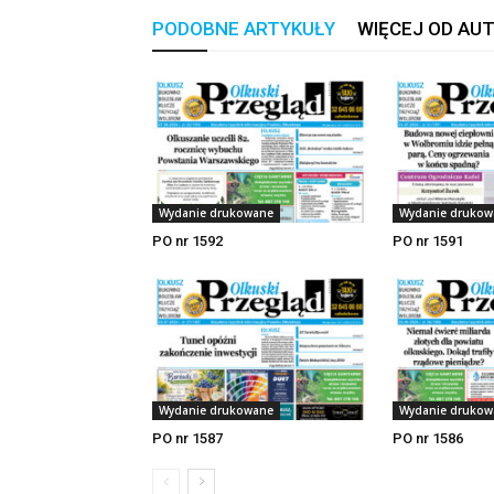
PODOBNE ARTYKUŁY
WIĘCEJ OD AU
Wydanie drukowane
Wydanie drukow
PO nr 1592
PO nr 1591
Wydanie drukowane
Wydanie drukow
PO nr 1587
PO nr 1586