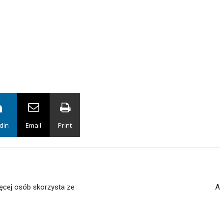
din
Email
Print
cej osób skorzysta ze
A