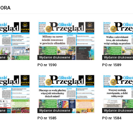
TORA
ane
Wydanie drukowane
Wydanie drukowan
PO nr 1590
PO nr 1589
ane
Wydanie drukowane
Wydanie drukowan
PO nr 1585
PO nr 1584