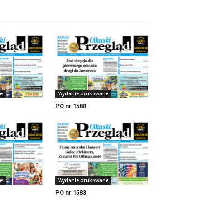
e
Wydanie drukowane
PO nr 1588
e
Wydanie drukowane
PO nr 1583