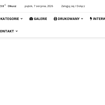
C
23.8
piątek, 7 sierpnia, 2026
Zaloguj się / Dołącz
Olkusz
KATEGORIE
GALERIE
DRUKOWANY
INTER
ONTAKT