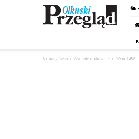
Przegląd
Olkuski
K
Strona główna
Wydanie drukowane
PO nr 1458