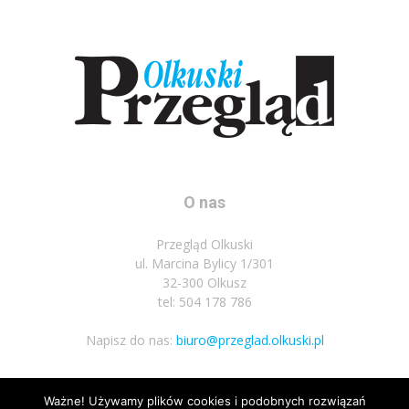
O nas
Przegląd Olkuski
ul. Marcina Bylicy 1/301
32-300 Olkusz
tel: 504 178 786
Napisz do nas:
biuro@przeglad.olkuski.pl
Ważne! Używamy plików cookies i podobnych rozwiązań
Podążaj za nami