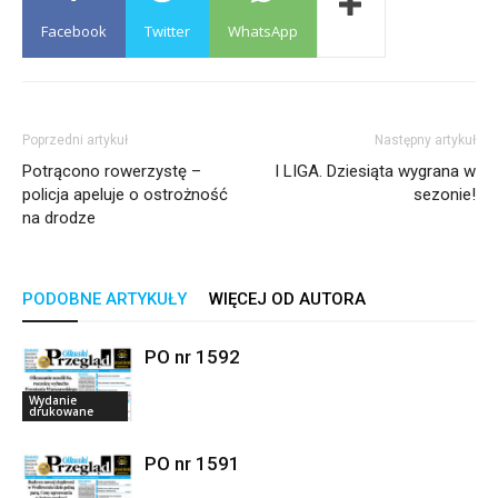
Facebook
Twitter
WhatsApp
Poprzedni artykuł
Następny artykuł
Potrącono rowerzystę –
I LIGA. Dziesiąta wygrana w
policja apeluje o ostrożność
sezonie!
na drodze
PODOBNE ARTYKUŁY
WIĘCEJ OD AUTORA
PO nr 1592
Wydanie
drukowane
PO nr 1591