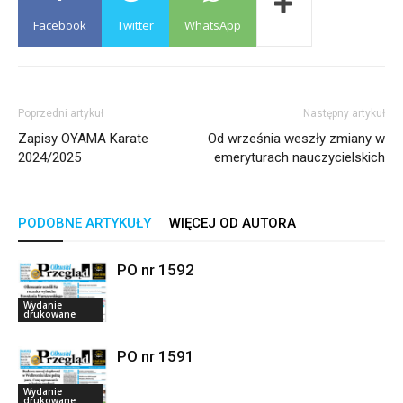
Facebook
Twitter
WhatsApp
Poprzedni artykuł
Następny artykuł
Zapisy OYAMA Karate
Od września weszły zmiany w
2024/2025
emeryturach nauczycielskich
PODOBNE ARTYKUŁY
WIĘCEJ OD AUTORA
PO nr 1592
Wydanie
drukowane
PO nr 1591
Wydanie
drukowane