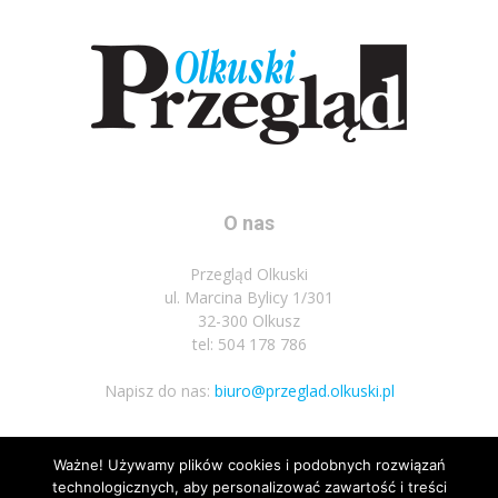
O nas
Przegląd Olkuski
ul. Marcina Bylicy 1/301
32-300 Olkusz
tel: 504 178 786
Napisz do nas:
biuro@przeglad.olkuski.pl
Ważne! Używamy plików cookies i podobnych rozwiązań
Podążaj za nami
technologicznych, aby personalizować zawartość i treści