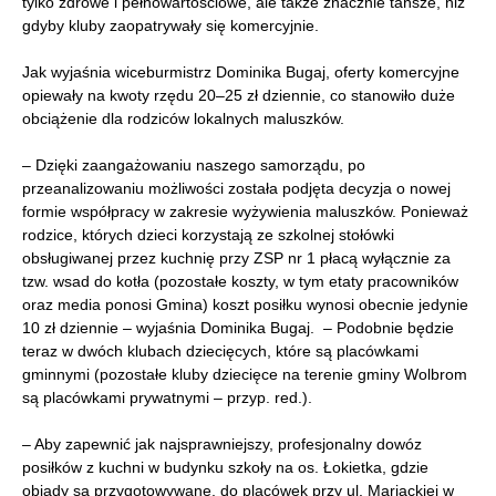
tylko zdrowe i pełnowartościowe, ale także znacznie tańsze, niż
gdyby kluby zaopatrywały się komercyjnie.
Jak wyjaśnia wiceburmistrz Dominika Bugaj, oferty komercyjne
opiewały na kwoty rzędu 20–25 zł dziennie, co stanowiło duże
obciążenie dla rodziców lokalnych maluszków.
– Dzięki zaangażowaniu naszego samorządu, po
przeanalizowaniu możliwości została podjęta decyzja o nowej
formie współpracy w zakresie wyżywienia maluszków. Ponieważ
rodzice, których dzieci korzystają ze szkolnej stołówki
obsługiwanej przez kuchnię przy ZSP nr 1 płacą wyłącznie za
tzw. wsad do kotła (pozostałe koszty, w tym etaty pracowników
oraz media ponosi Gmina) koszt posiłku wynosi obecnie jedynie
10 zł dziennie – wyjaśnia Dominika Bugaj. – Podobnie będzie
teraz w dwóch klubach dziecięcych, które są placówkami
gminnymi (pozostałe kluby dziecięce na terenie gminy Wolbrom
są placówkami prywatnymi – przyp. red.).
– Aby zapewnić jak najsprawniejszy, profesjonalny dowóz
posiłków z kuchni w budynku szkoły na os. Łokietka, gdzie
obiady są przygotowywane, do placówek przy ul. Mariackiej w