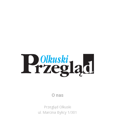
O nas
Przegląd Olkuski
ul. Marcina Bylicy 1/301