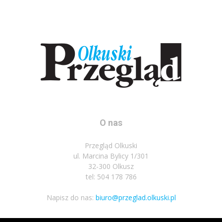
O nas
Przegląd Olkuski
ul. Marcina Bylicy 1/301
32-300 Olkusz
tel: 504 178 786
Napisz do nas:
biuro@przeglad.olkuski.pl