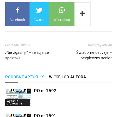
Facebook
Twitter
WhatsApp
Poprzedni artykuł
Następny artykuł
„Nie zgasnę!” – relacja ze
Świadome decyzje –
spektaklu
bezpieczny senior
PODOBNE ARTYKUŁY
WIĘCEJ OD AUTORA
PO nr 1592
Wydanie
drukowane
PO nr 1591