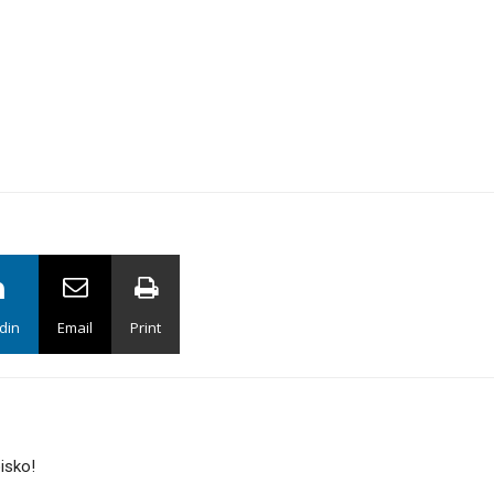
din
Email
Print
oisko!