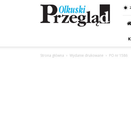
Przegląd
Olkuski
K
Strona główna
Wydanie drukowane
PO nr 1586