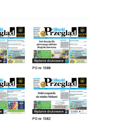
e
Wydanie drukowane
PO nr 1588
e
Wydanie drukowane
PO nr 1582