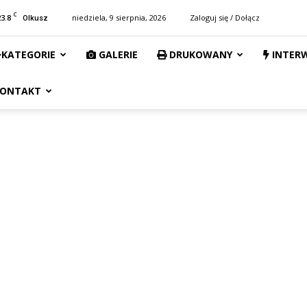
C
23.8
niedziela, 9 sierpnia, 2026
Zaloguj się / Dołącz
Olkusz
KATEGORIE
GALERIE
DRUKOWANY
INTER
ONTAKT