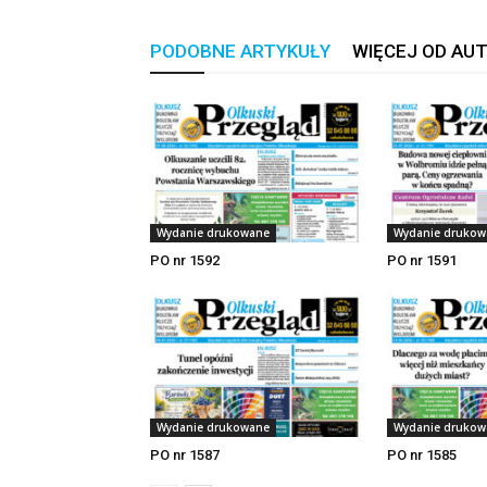
PODOBNE ARTYKUŁY
WIĘCEJ OD AU
Wydanie drukowane
Wydanie drukow
PO nr 1592
PO nr 1591
Wydanie drukowane
Wydanie drukow
PO nr 1587
PO nr 1585