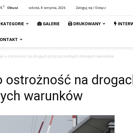
C
15
sobota, 8 sierpnia, 2026
Zaloguj się / Dołącz
Olkusz
KATEGORIE
GALERIE
DRUKOWANY
INTER
ONTAKT
luje o ostrożność na drogach podczas trudnych zimowych warunków
 o ostrożność na droga
wych warunków