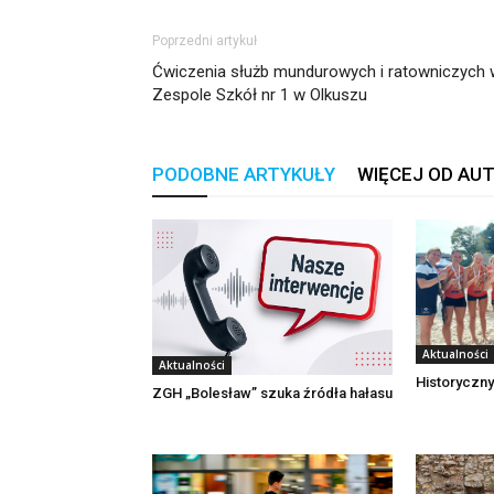
Poprzedni artykuł
Ćwiczenia służb mundurowych i ratowniczych 
Zespole Szkół nr 1 w Olkuszu
PODOBNE ARTYKUŁY
WIĘCEJ OD AU
Aktualności
Aktualności
Historyczny
ZGH „Bolesław” szuka źródła hałasu