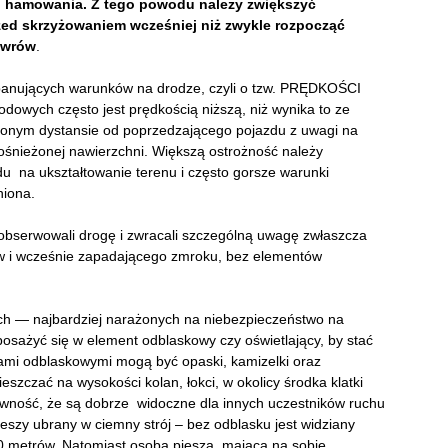
gi hamowania.
Z tego powodu należy zwiększyć
zed skrzyżowaniem wcześniej niż zwykle rozpocząć
ewrów
.
panujących warunków na drodze, czyli o tzw. PRĘDKOŚCI
wych często jest prędkością niższą, niż wynika to ze
onym dystansie od poprzedzającego pojazdu z uwagi na
śnieżonej nawierzchni. Większą ostrożność należy
u na ukształtowanie terenu i często gorsze warunki
niona.
obserwowali drogę i zwracali szczególną uwagę zwłaszcza
ów i wcześnie zapadającego zmroku, bez elementów
h — najbardziej narażonych na niebezpieczeństwo na
sażyć się w element odblaskowy czy oświetlający, by stać
tami odblaskowymi mogą być opaski, kamizelki oraz
szczać na wysokości kolan, łokci, w okolicy środka klatki
ewność, że są dobrze widoczne dla innych uczestników ruchu
szy ubrany w ciemny strój – bez odblasku jest widziany
40 metrów. Natomiast osoba piesza, mająca na sobie