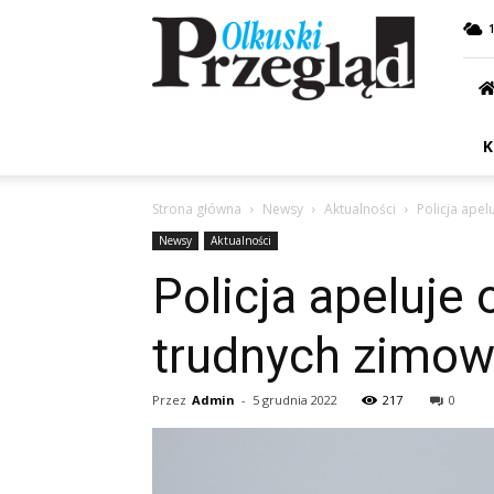
Przegląd
Olkuski
K
Strona główna
Newsy
Aktualności
Policja ape
Newsy
Aktualności
Policja apeluje
trudnych zimo
Przez
Admin
-
5 grudnia 2022
217
0