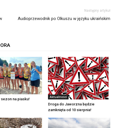
Następny artykuł
w
Audioprzewodnik po Olkuszu w języku ukraińskim
TORA
Aktualności
 sezon na piasku!
Droga do Jaworzna będzie
zamknięta od 10 sierpnia!