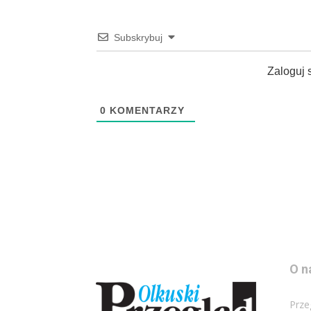
Subskrybuj
Zaloguj 
0
KOMENTARZY
O n
Prze