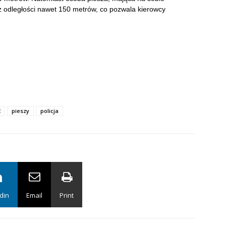
z odległości nawet 150 metrów, co pozwala kierowcy
ć
pieszy
policja
din
Email
Print