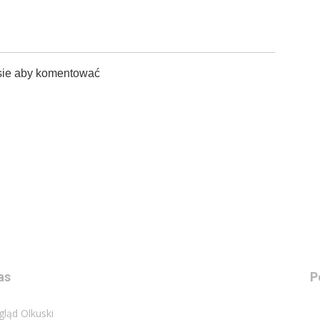
sie aby komentować
as
P
gląd Olkuski