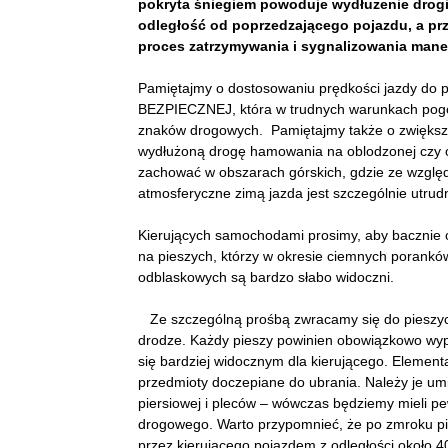
pokryta śniegiem powoduje wydłużenie dro
odległość od poprzedzającego pojazdu, a pr
proces zatrzymywania i sygnalizowania man
Pamiętajmy o dostosowaniu prędkości jazdy do 
BEZPIECZNEJ, która w trudnych warunkach pogodo
znaków drogowych. Pamiętajmy także o zwiększ
wydłużoną drogę hamowania na oblodzonej czy o
zachować w obszarach górskich, gdzie ze względ
atmosferyczne zimą jazda jest szczególnie utrud
Kierujących samochodami prosimy, aby bacznie 
na pieszych, którzy w okresie ciemnych porank
odblaskowych są bardzo słabo widoczni.
Ze szczególną prośbą zwracamy się do pieszyc
drodze. Każdy pieszy powinien obowiązkowo wypo
się bardziej widocznym dla kierującego. Elemen
przedmioty doczepiane do ubrania. Należy je umie
piersiowej i pleców – wówczas będziemy mieli p
drogowego. Warto przypomnieć, że po zmroku pie
przez kierującego pojazdem z odległości około 