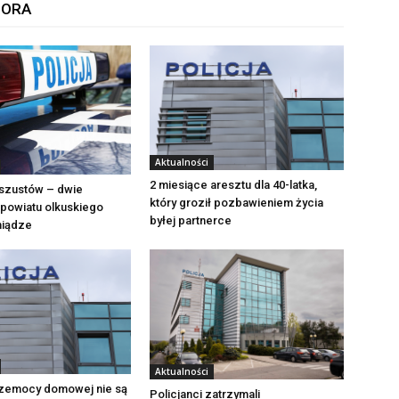
TORA
Aktualności
2 miesiące aresztu dla 40-latka,
szustów – dwie
który groził pozbawieniem życia
powiatu olkuskiego
byłej partnerce
eniądze
Aktualności
zemocy domowej nie są
Policjanci zatrzymali