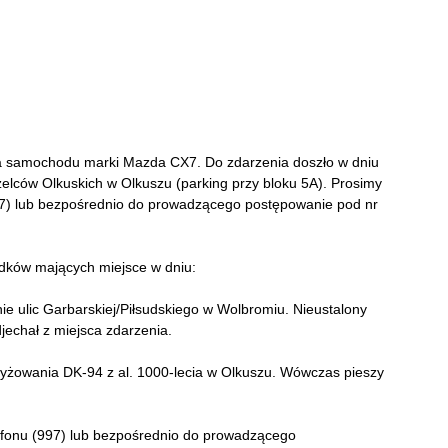
ia samochodu marki Mazda CX7. Do zdarzenia doszło w dniu
rzelców Olkuskich w Olkuszu (parking przy bloku 5A). Prosimy
7) lub bezpośrednio do prowadzącego postępowanie pod nr
dków mających miejsce w dniu:
nie ulic Garbarskiej/Piłsudskiego w Wolbromiu. Nieustalony
jechał z miejsca zdarzenia.
rzyżowania DK-94 z al. 1000-lecia w Olkuszu. Wówczas pieszy
fonu (997) lub bezpośrednio do prowadzącego