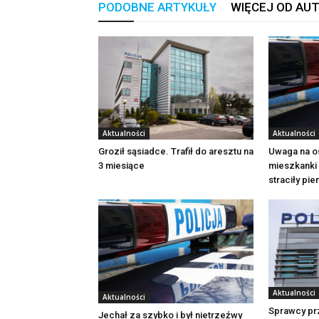
PODOBNE ARTYKUŁY
WIĘCEJ OD AU
Aktualności
Aktualności
Groził sąsiadce. Trafił do aresztu na
Uwaga na o
3 miesiące
mieszkanki 
straciły pi
Aktualności
Aktualności
Sprawcy pr
Jechał za szybko i był nietrzeźwy