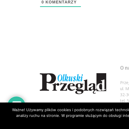
0
KOMENTARZY
O n
Prze
ul. 
32-3
tel:
Ważne! Używamy plików cookies i podobnych rozwiązań technolog
Napi
analizy ruchu na stronie. W programie służącym do obsługi i