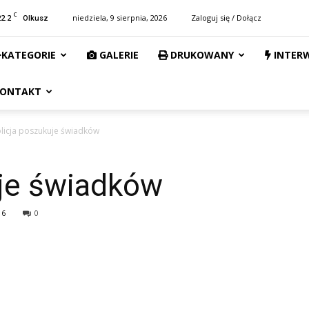
C
22.2
niedziela, 9 sierpnia, 2026
Zaloguj się / Dołącz
Olkusz
KATEGORIE
GALERIE
DRUKOWANY
INTER
ONTAKT
licja poszukuje świadków
uje świadków
16
0