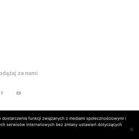
odążaj za nami
 dostarczenia funkcji związanych z mediami społecznościowymi i
szych serwisów internetowych bez zmiany ustawień dotyczących