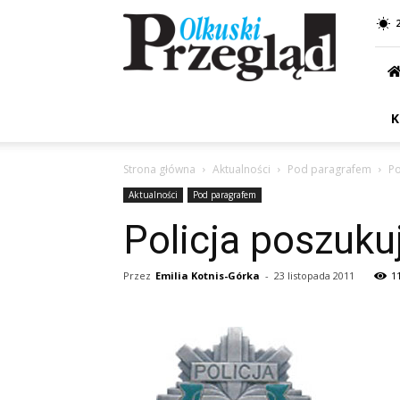
Przegląd
Olkuski
K
Strona główna
Aktualności
Pod paragrafem
Po
Aktualności
Pod paragrafem
Policja poszuk
Przez
Emilia Kotnis-Górka
-
23 listopada 2011
1