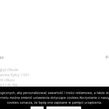
as
P
gląd Olkuski
Marcina Bylicy 1/301
00 Olkusz
 504 178 786
icznych, aby personalizować zawartość i treści reklamowe, a także do
sz do nas:
biuro@przeglad.olkuski.pl
nternetu można zmienić ustawienia dotyczące cookies.Korzystanie z na
cookies oznacza, że będą one zapisane w pamięci urządzenia.