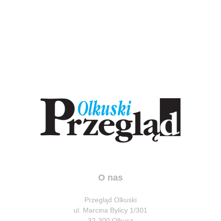
O nas
Przegląd Olkuski
ul. Marcina Bylicy 1/301
32-300 Olkusz