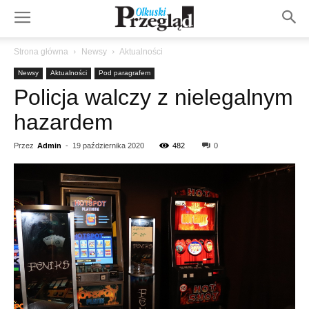
Strona główna
Newsy
Aktualności
Newsy
Aktualności
Pod paragrafem
Policja walczy z nielegalnym
hazardem
Przez
Admin
-
19 października 2020
482
0