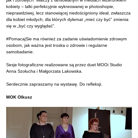
jak i zdrowych. Walczy z lansowanym w mediach wizerunkiem
kobiety – lalki perfekcyjnie wykreowanej w photoshopie,
nieprawdziwej, lecz stanowiącej niedościgniony ideał, zwłaszcza
dla kobiet młodych, dla których dylemat „mieć czy być” zmienia
się w „być czy wyglądać”.
#PomacajSie ma również za zadanie uświadomienie zdrowym
osobom, jak ważna jest troska o zdrowie i regularne
samobadanie.
Sesje fotograficzne realizowane są przez duet MOOi Studio
Anna Szołucha i Małgorzata Lakowska.
Serdecznie zapraszamy na wystawę. Do refleksji.
MOK Olkusz