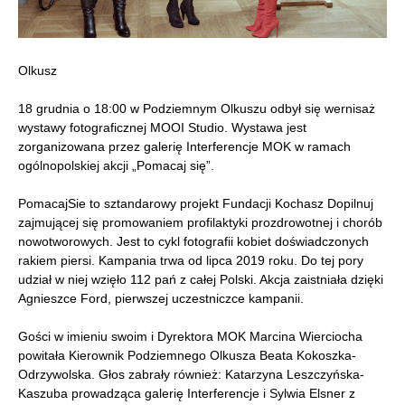
Olkusz
18 grudnia o 18:00 w Podziemnym Olkuszu odbył się wernisaż
wystawy fotograficznej MOOI Studio. Wystawa jest
zorganizowana przez galerię Interferencje MOK w ramach
ogólnopolskiej akcji „Pomacaj się”.
PomacajSie to sztandarowy projekt Fundacji Kochasz Dopilnuj
zajmującej się promowaniem profilaktyki prozdrowotnej i chorób
nowotworowych. Jest to cykl fotografii kobiet doświadczonych
rakiem piersi. Kampania trwa od lipca 2019 roku. Do tej pory
udział w niej wzięło 112 pań z całej Polski. Akcja zaistniała dzięki
Agnieszce Ford, pierwszej uczestniczce kampanii.
Gości w imieniu swoim i Dyrektora MOK Marcina Wierciocha
powitała Kierownik Podziemnego Olkusza Beata Kokoszka-
Odrzywolska. Głos zabrały również: Katarzyna Leszczyńska-
Kaszuba prowadząca galerię Interferencje i Sylwia Elsner z