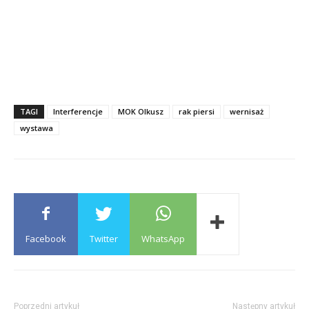
TAGI
Interferencje
MOK Olkusz
rak piersi
wernisaż
wystawa
Facebook
Twitter
WhatsApp
Poprzedni artykuł
Następny artykuł