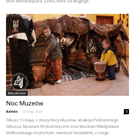
MOK Michał Mączka. Dzieci, które od długiego...
Aktualności
Noc Muzeów
Admin
-
13 maja 2024
0
Olkusz 11 maja, z okazji Nocy Muzeów, atrakcje Podziemnego
Olkusza, Muzeum Afrykanistyczne oraz Muzeum Władysława
Wołkowskiego można było zwiedzać bezpłatnie, z czego