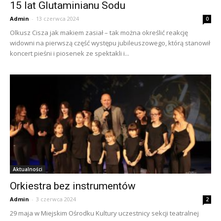
15 lat Glutaminianu Sodu
Admin
-
13 czerwca 2024
0
Olkusz Cisza jak makiem zasiał – tak można określić reakcję
widowni na pierwszą część występu jubileuszowego, którą stanowił
koncert pieśni i piosenek ze spektakli i...
Aktualności
Orkiestra bez instrumentów
Admin
-
3 czerwca 2024
2
29 maja w Miejskim Ośrodku Kultury uczestnicy sekcji teatralnej