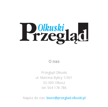
O nas
Przegląd Olkuski
ul. Marcina Bylicy 1/301
32-300 Olkusz
tel: 504 178 786
Napisz do nas:
biuro@przeglad.olkuski.pl