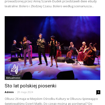
prowadzonej przez Annę Szarek-Dudek przedstawili dwie etiudy
teatralne: Bolero i Złodziej Czasu. Bolero według scenariusza...
Aktualności
Sto lat polskiej piosenki
Admin
-
28 maja 2024
0
Olkusz 26 maja w Miejskim Ośrodku Kultury w Olkuszu śpiewająco
świętowaliśmy Dzień Matki. Do czego można go porównać? Do