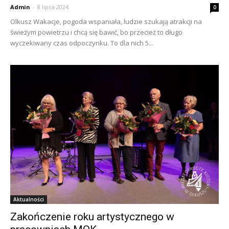
Admin
-
8 lipca 2024
0
Olkusz Wakacje, pogoda wspaniała, ludzie szukają atrakcji na
świeżym powietrzu i chcą się bawić, bo przecież to długo
wyczekiwany czas odpoczynku. To dla nich 5...
Aktualności
Zakończenie roku artystycznego w