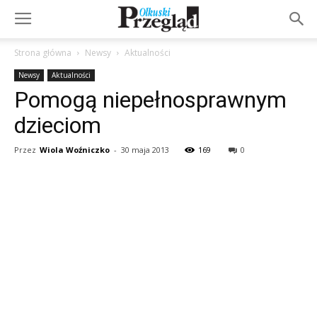
Strona główna
Newsy
Aktualności
Newsy
Aktualności
Pomogą niepełnosprawnym
dzieciom
Przez
Wiola Woźniczko
-
30 maja 2013
169
0