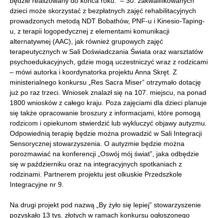
będzie realizowany do końca roku. – 30. zakwalifikowanych
dzieci może skorzystać z bezpłatnych zajęć rehabilitacyjnych
prowadzonych metodą NDT Bobathów, PNF-u i Kinesio-Taping-
u, z terapii logopedycznej z elementami komunikacji
alternatywnej (AAC), jak również grupowych zajęć
terapeutycznych w Sali Doświadczania Świata oraz warsztatów
psychoedukacyjnych, gdzie mogą uczestniczyć wraz z rodzicami
– mówi autorka i koordynatorka projektu Anna Skręt. Z
ministerialnego konkursu „Res Sacra Miser” otrzymało dotację
już po raz trzeci. Wniosek znalazł się na 107. miejscu, na ponad
1800 wniosków z całego kraju. Poza zajęciami dla dzieci planuje
się także opracowanie broszury z informacjami, które pomogą
rodzicom i opiekunom stwierdzić lub wykluczyć objawy autyzmu.
Odpowiednią terapię będzie można prowadzić w Sali Integracji
Sensorycznej stowarzyszenia. O autyzmie będzie można
porozmawiać na konferencji „Oswój mój świat”, jaka odbędzie
się w październiku oraz na integracyjnych spotkaniach z
rodzinami. Partnerem projektu jest olkuskie Przedszkole
Integracyjne nr 9.
Na drugi projekt pod nazwą „By żyło się lepiej” stowarzyszenie
pozyskało 13 tys. złotych w ramach konkursu ogłoszonego