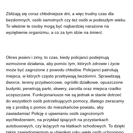
Zbliżają się coraz chłodniejsze dni, a więc trudny czas dla
bezdomnych, osób samotnych czy też osób w podeszłym wieku.
To właśnie te osoby mogą być najbardziej narażone na
wyziębienie organizmu, a co za tym idzie na śmierć.
Okres jesieni i zimy, to czas, kiedy policjanci podejmują
wzmożone działania, aby pomóc tym, których zdrowie i życie
może być zagrożone z powodu chłodów. Policjanci patrolują
miejsca, w których często przebywają bezdomni. Sprawdzają
dworce, tereny przydworcowe, ogródki działkowe, opuszczone
budynki, penetrują parki, skwery, zarośla oraz miejsca rzadko
uczęszczane. Funkcjonariusze nie są jednak w stanie dotrzeć
do wszystkich osób potrzebujących pomocy, dlatego zwracamy
się z prośbą o pomoc do mieszkańców powiatu, aby
zawiadamiać Policję o ujawnianiu osób zagrożonych
wychłodzeniem, na przykład śpiących na przystankach
autobusowych, czy leżących na klatkach schodowych. To dzięki
takim zawiadomieniom w ubiegłym roku wiele osób uchroniono