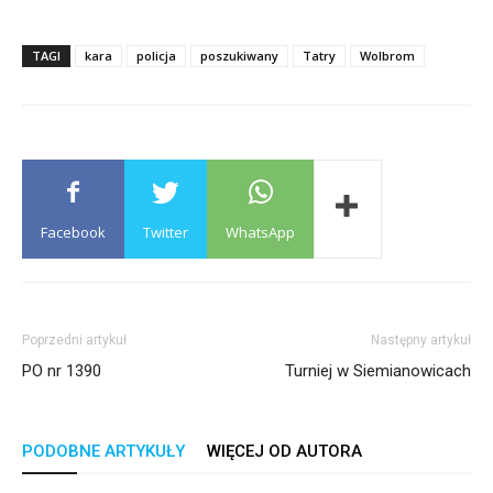
TAGI
kara
policja
poszukiwany
Tatry
Wolbrom
Facebook
Twitter
WhatsApp
Poprzedni artykuł
Następny artykuł
PO nr 1390
Turniej w Siemianowicach
PODOBNE ARTYKUŁY
WIĘCEJ OD AUTORA