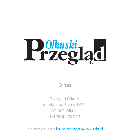
O nas
Przegląd Olkuski
ul. Marcina Bylicy 1/301
32-300 Olkusz
tel: 504 178 786
Napisz do nas:
biuro@przeglad.olkuski.pl