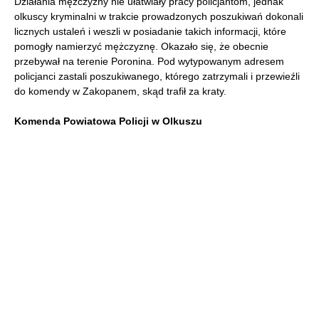
Działania mężczyzny nie ułatwiały pracy policjantom, jednak
olkuscy kryminalni w trakcie prowadzonych poszukiwań dokonali
licznych ustaleń i weszli w posiadanie takich informacji, które
pomogły namierzyć mężczyznę. Okazało się, że obecnie
przebywał na terenie Poronina. Pod wytypowanym adresem
policjanci zastali poszukiwanego, którego zatrzymali i przewieźli
do komendy w Zakopanem, skąd trafił za kraty.
Komenda Powiatowa Policji w Olkuszu