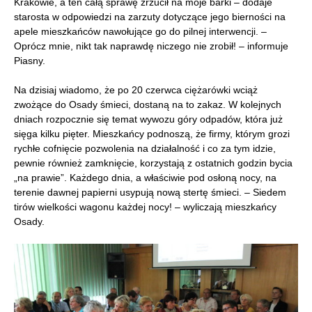
Krakowie, a ten całą sprawę zrzucił na moje barki – dodaje
starosta w odpowiedzi na zarzuty dotyczące jego bierności na
apele mieszkańców nawołujące go do pilnej interwencji. –
Oprócz mnie, nikt tak naprawdę niczego nie zrobił! – informuje
Piasny.
Na dzisiaj wiadomo, że po 20 czerwca ciężarówki wciąż
zwożące do Osady śmieci, dostaną na to zakaz. W kolejnych
dniach rozpocznie się temat wywozu góry odpadów, która już
sięga kilku pięter. Mieszkańcy podnoszą, że firmy, którym grozi
rychłe cofnięcie pozwolenia na działalność i co za tym idzie,
pewnie również zamknięcie, korzystają z ostatnich godzin bycia
„na prawie”. Każdego dnia, a właściwie pod osłoną nocy, na
terenie dawnej papierni usypują nową stertę śmieci. – Siedem
tirów wielkości wagonu każdej nocy! – wyliczają mieszkańcy
Osady.