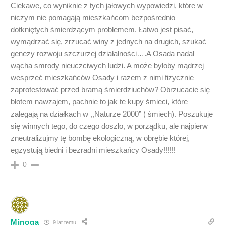
Ciekawe, co wyniknie z tych jałowych wypowiedzi, które w
niczym nie pomagają mieszkańcom bezpośrednio
dotkniętych śmierdzącym problemem. Łatwo jest pisać,
wymądrzać się, zrzucać winy z jednych na drugich, szukać
genezy rozwoju szczurzej działalności….A Osada nadal
wącha smrody nieuczciwych ludzi. A może byłoby mądrzej
wesprzeć mieszkańców Osady i razem z nimi fizycznie
zaprotestować przed bramą śmierdziuchów? Obrzucacie się
błotem nawzajem, pachnie to jak te kupy śmieci, które
zalegają na działkach w ,,Naturze 2000” ( śmiech). Poszukuje
się winnych tego, do czego doszło, w porządku, ale najpierw
zneutralizujmy tę bombę ekologiczną, w obrębie której,
egzystują biedni i bezradni mieszkańcy Osady!!!!!!
0
Minoga
9 lat temu