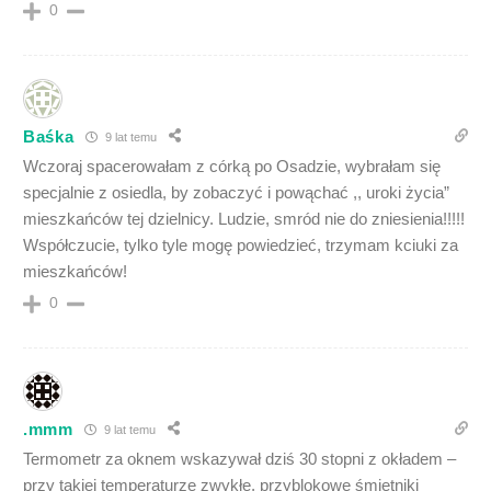
0
Baśka
9 lat temu
Wczoraj spacerowałam z córką po Osadzie, wybrałam się
specjalnie z osiedla, by zobaczyć i powąchać ,, uroki życia”
mieszkańców tej dzielnicy. Ludzie, smród nie do zniesienia!!!!!
Współczucie, tylko tyle mogę powiedzieć, trzymam kciuki za
mieszkańców!
0
.mmm
9 lat temu
Termometr za oknem wskazywał dziś 30 stopni z okładem –
przy takiej temperaturze zwykłe, przyblokowe śmietniki