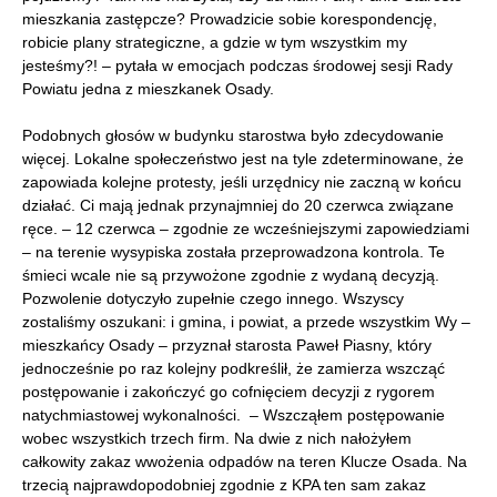
mieszkania zastępcze? Prowadzicie sobie korespondencję,
robicie plany strategiczne, a gdzie w tym wszystkim my
jesteśmy?! – pytała w emocjach podczas środowej sesji Rady
Powiatu jedna z mieszkanek Osady.
Podobnych głosów w budynku starostwa było zdecydowanie
więcej. Lokalne społeczeństwo jest na tyle zdeterminowane, że
zapowiada kolejne protesty, jeśli urzędnicy nie zaczną w końcu
działać. Ci mają jednak przynajmniej do 20 czerwca związane
ręce. – 12 czerwca – zgodnie ze wcześniejszymi zapowiedziami
– na terenie wysypiska została przeprowadzona kontrola. Te
śmieci wcale nie są przywożone zgodnie z wydaną decyzją.
Pozwolenie dotyczyło zupełnie czego innego. Wszyscy
zostaliśmy oszukani: i gmina, i powiat, a przede wszystkim Wy –
mieszkańcy Osady – przyznał starosta Paweł Piasny, który
jednocześnie po raz kolejny podkreślił, że zamierza wszcząć
postępowanie i zakończyć go cofnięciem decyzji z rygorem
natychmiastowej wykonalności. – Wszcząłem postępowanie
wobec wszystkich trzech firm. Na dwie z nich nałożyłem
całkowity zakaz wwożenia odpadów na teren Klucze Osada. Na
trzecią najprawdopodobniej zgodnie z KPA ten sam zakaz