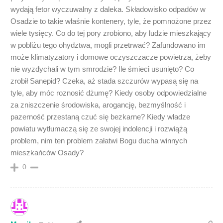
wydają fetor wyczuwalny z daleka. Składowisko odpadów w
Osadzie to takie właśnie kontenery, tyle, że pomnożone przez
wiele tysięcy. Co do tej pory zrobiono, aby ludzie mieszkający
w pobliżu tego ohydztwa, mogli przetrwać? Zafundowano im
może klimatyzatory i domowe oczyszczacze powietrza, żeby
nie wyzdychali w tym smrodzie? Ile śmieci usunięto? Co
zrobił Sanepid? Czeka, aż stada szczurów wypasą się na
tyle, aby móc roznosić dżumę? Kiedy osoby odpowiedzialne
za zniszczenie środowiska, arogancję, bezmyślność i
pazerność przestaną czuć się bezkarne? Kiedy władze
powiatu wytłumaczą się ze swojej indolencji i rozwiążą
problem, nim ten problem załatwi Bogu ducha winnych
mieszkańców Osady?
0