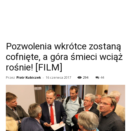
Pozwolenia wkrótce zostaną
cofnięte, a góra śmieci wciąż
rośnie! [FILM]
Przez
Piotr Kubiczek
-
16 czerwca 2017
294
44