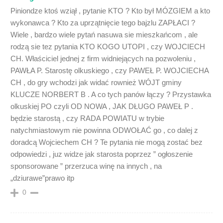
Piniondze ktoś wziął , pytanie KTO ? Kto był MÓZGIEM a kto
wykonawca ? Kto za uprzątnięcie tego bajzlu ZAPŁACI ?
Wiele , bardzo wiele pytań nasuwa sie mieszkańcom , ale
rodzą sie tez pytania KTO KOGO UTOPI , czy WOJCIECH
CH. Właściciel jednej z firm widniejących na pozwoleniu ,
PAWŁA P. Starostę olkuskiego , czy PAWEŁ P. WOJCIECHA
CH , do gry wchodzi jak widać rownież WÓJT gminy
KLUCZE NORBERT B . A co tych panów łączy ? Przystawka
olkuskiej PO czyli OD NOWA , JAK DŁUGO PAWEŁ P .
będzie starostą , czy RADA POWIATU w trybie
natychmiastowym nie powinna ODWOŁAĆ go , co dalej z
doradcą Wojciechem CH ? Te pytania nie mogą zostać bez
odpowiedzi , juz widze jak starosta poprzez ” ogłoszenie
sponsorowane ” przerzuca winę na innych , na
„dziurawe”prawo itp
0