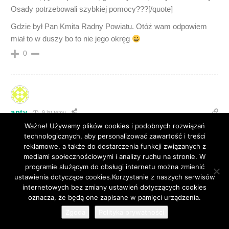
Osady potrzebowali szybkiej pomocy???[/quote]
Gdzie był Pan Kmita Radny Powiatu. Otóż wam odpowiem
miał to w duszy bo to nie jego okręg
0
anty
9 lat temu
Ważne! Używamy plików cookies i podobnych rozwiązań
Do Minogi, no właśnie widać kto jest zaangażowany
technologicznych, aby personalizować zawartość i treści
politycznie, rozlałeś swoje pisowskie poglądy na skalę
reklamowe, a także do dostarczenia funkcji związanych z
krajową, co nie chcesz już bronić mieszkańców Osady?
mediami społecznościowymi i analizy ruchu na stronie. W
Każdy temat jest dobry, by szerzyć propagandę, ale wy tak
programie służącym do obsługi internetu można zmienić
lubicie, wiemy….żal mi cię normalnie.
ustawienia dotyczące cookies.Korzystanie z naszych serwisów
internetowych bez zmiany ustawień dotyczących cookies
0
44
oznacza, że będą one zapisane w pamięci urządzenia.
Zgoda
Polityka prywatności