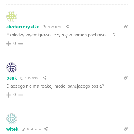
ekoterrorystka
9 lat temu
Ekolodzy wyemigrowali czy się w norach pochowali….?
0
peak
9 lat temu
Dlaczego nie ma reakcji mości panującego posła?
0
witek
9 lat temu