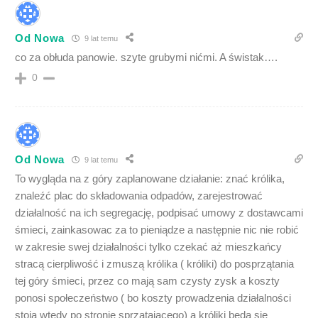
Od Nowa
9 lat temu
co za obłuda panowie. szyte grubymi nićmi. A świstak….
0
Od Nowa
9 lat temu
To wygląda na z góry zaplanowane działanie: znać królika,
znaleźć plac do składowania odpadów, zarejestrować
działalność na ich segregację, podpisać umowy z dostawcami
śmieci, zainkasowac za to pieniądze a następnie nic nie robić
w zakresie swej działalności tylko czekać aż mieszkańcy
stracą cierpliwość i zmuszą królika ( króliki) do posprzątania
tej góry śmieci, przez co mają sam czysty zysk a koszty
ponosi społeczeństwo ( bo koszty prowadzenia działalności
stoją wtedy po stronie sprzątającego) a króliki bedą się