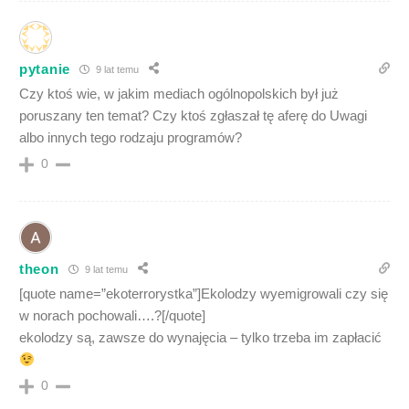
pytanie
9 lat temu
Czy ktoś wie, w jakim mediach ogólnopolskich był już
poruszany ten temat? Czy ktoś zgłaszał tę aferę do Uwagi
albo innych tego rodzaju programów?
0
theon
9 lat temu
[quote name=”ekoterrorystka”]Ekolodzy wyemigrowali czy się
w norach pochowali….?[/quote]
ekolodzy są, zawsze do wynajęcia – tylko trzeba im zapłacić
0