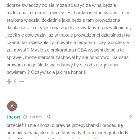
dobrze świadczy bo sie moze zdarzyć ze wina będzie
rozłożona . dla mnie rownież jest bardzo istotne pytanie , czy
starosta wiedział dokładnie jaka będzie tam prowadzona
działalność , i czy jest ona zgodna z wydanym pozwoleniem ,
jezeli sie dowiedział juz w trakcie prowadzonej działalności to
czemu tak opieszałe zajmował sie tematem i czy wogole sie
zajmował ? Mysle ze prokuratura i CBA wyjaśni do bólu te
sprawę , moze starosta zachował by sie honorowo i na czas
prowadzonego śledztwa odsunął by sie od zarządzania
powiatem ? Oczywiscie jak ma honor !
0
theon
9 lat temu
przecież tu nie chodzi o prawne przepychanki i procedurę
administracyjną ale o to że ktoś na tych śmiciach grube lody