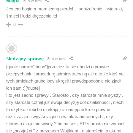
Magik
9 lat temu
Jestem bogiem.mam jedną pierdol… schizofrenie – wiatraki,
śmieci i ludzi dręczenie itd
0
śledzący sprawę
9 lat temu
[quote name=”theon”]przecież tu nie chodzi o prawne
przepychanki i procedurę administracyjną ale o to że ktoś na
tych śmiciach grube lody ukręcił i prawdopodobnie nie zjadł
ich sam :)[/quote]
I to jest sedno sprawy . Starosto , czy starosta mnie słyszy ,
czy starosta cofnął juz swoją decyzję dot działalności , niech
to szybko zrobi bo czekają juz następne kroki prawne
rozliczające i wyjaśniające i ew. ukaranie winnych , czy
starosta czuje sie winny ? bo na sesji RP starosta nie wyparł
sie „przyjaźni ” z prezesem Wojtkiem . o staroście to akurat