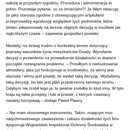
nałożę w przyszłym tygodniu. Procedura i administracja to
jedno. Pozostaje pytanie: co ze śmieciami?! Ja Wam obiecuję,
że jako starosta zgodnie z obowiązującymi artykułami
przeprowadzę egzekucję względem tych podmiotów, które
śmieci zdeponowały na terenie objętym decyzją w możliwie jak
najkrótszym czasie – zapewnia gospodarz powiatu.
Niestety, na dzisiaj trudno o konkretny termin dotyczący
poprawy warunków życia mieszkańców Osady. Wycofanie
decyzji o pozwoleniu na prowadzenie działalności to dopiero
początek rozwiązania problemu. – Prosiłbym o niebudowanie
atmosfery, jaka już funkcjonuje w środowisku, że winny jest
starosta i winny jest powiat, że wydali taką decyzję. Wydaliśmy
taką decyzję, bo taki jest plan przestrzenny tamtego terenu.
Gdybym nie zrobił tego ja, to pewnie zrobiłby to ktoś inny. W tym
kraju są takie przepisy i luki w prawie, z których cwaniacy
niestety korzystają – dodaje Paweł Piasny.
– Nie mam stosownego instrumentu. Takim, mającym moc
natychmiastowego zawieszenia i zakazu działalności tych firm
dysponuje Wojewódzki Inspektorat Ochrony Środowiska w