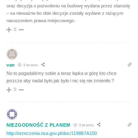
oraz decyzja o pozwoleniu na budowę wydana przez starostę
– sa nieważne bo obie decyzje zostały wydane z rażącym
naruszeniem prawa miejscowego.
0
van
9 lat temu
No to pogadaliśmy sobie a teraz łapka w górę kto chce
jeszcze aby nadal było jak było i nic się nie zmieniło ?
0
NIEZGODNOŚĆ Z PLANEM
9 lat temu
http://orzeczenia.nsa.gov.pl/doc/1198B7A150