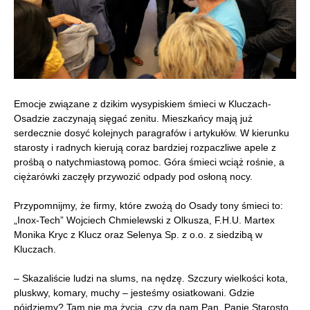
Emocje związane z dzikim wysypiskiem śmieci w Kluczach-
Osadzie zaczynają sięgać zenitu. Mieszkańcy mają już
serdecznie dosyć kolejnych paragrafów i artykułów. W kierunku
starosty i radnych kierują coraz bardziej rozpaczliwe apele z
prośbą o natychmiastową pomoc. Góra śmieci wciąż rośnie, a
ciężarówki zaczęły przywozić odpady pod osłoną nocy.
Przypomnijmy, że firmy, które zwożą do Osady tony śmieci to:
„Inox-Tech” Wojciech Chmielewski z Olkusza, F.H.U. Martex
Monika Kryc z Klucz oraz Selenya Sp. z o.o. z siedzibą w
Kluczach.
– Skazaliście ludzi na slums, na nędzę. Szczury wielkości kota,
pluskwy, komary, muchy – jesteśmy osiatkowani. Gdzie
pójdziemy? Tam nie ma życia, czy da nam Pan, Panie Starosto