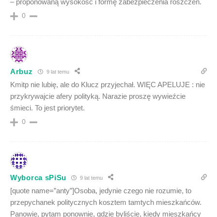
– proponowaną wysokość i formę zabezpieczenia roszczeń.
0
Arbuz
9 lat temu
Kmitp nie lubię, ale do Klucz przyjechał. WIĘC APELUJE : nie
przykrywajcie afery polityką. Narazie proszę wywieźcie
śmieci. To jest priorytet.
0
Wyborca sPiSu
9 lat temu
[quote name=”anty”]Osoba, jedynie czego nie rozumie, to
przepychanek politycznych kosztem tamtych mieszkańców.
Panowie, pytam ponownie, gdzie byliście, kiedy mieszkańcy