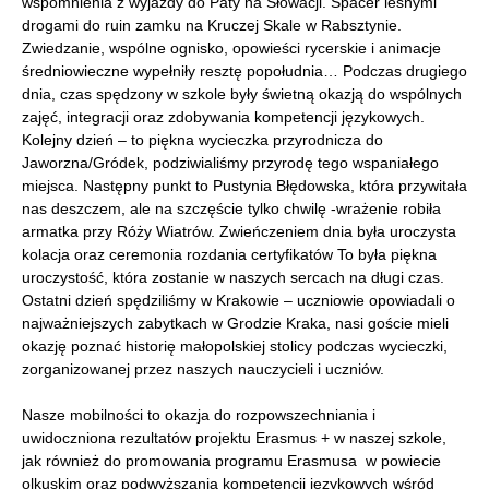
wspomnienia z wyjazdy do Paty na Słowacji. Spacer leśnymi
drogami do ruin zamku na Kruczej Skale w Rabsztynie.
Zwiedzanie, wspólne ognisko, opowieści rycerskie i animacje
średniowieczne wypełniły resztę popołudnia… Podczas drugiego
dnia, czas spędzony w szkole były świetną okazją do wspólnych
zajęć, integracji oraz zdobywania kompetencji językowych.
Kolejny dzień – to piękna wycieczka przyrodnicza do
Jaworzna/Gródek, podziwialiśmy przyrodę tego wspaniałego
miejsca. Następny punkt to Pustynia Błędowska, która przywitała
nas deszczem, ale na szczęście tylko chwilę -wrażenie robiła
armatka przy Róży Wiatrów. Zwieńczeniem dnia była uroczysta
kolacja oraz ceremonia rozdania certyfikatów To była piękna
uroczystość, która zostanie w naszych sercach na długi czas.
Ostatni dzień spędziliśmy w Krakowie – uczniowie opowiadali o
najważniejszych zabytkach w Grodzie Kraka, nasi goście mieli
okazję poznać historię małopolskiej stolicy podczas wycieczki,
zorganizowanej przez naszych nauczycieli i uczniów.
Nasze mobilności to okazja do rozpowszechniania i
uwidoczniona rezultatów projektu Erasmus + w naszej szkole,
jak również do promowania programu Erasmusa w powiecie
olkuskim oraz podwyższania kompetencji językowych wśród