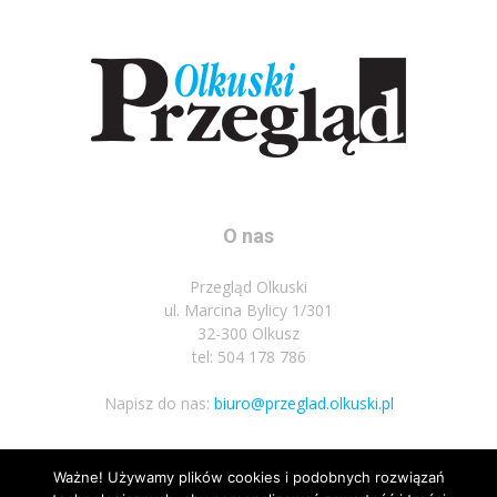
O nas
Przegląd Olkuski
ul. Marcina Bylicy 1/301
32-300 Olkusz
tel: 504 178 786
Napisz do nas:
biuro@przeglad.olkuski.pl
Ważne! Używamy plików cookies i podobnych rozwiązań
Podążaj za nami