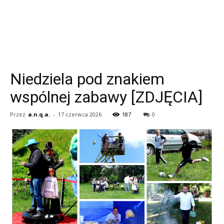
Niedziela pod znakiem
wspólnej zabawy [ZDJĘCIA]
Przez
a.n.q.a.
-
17 czerwca 2026
187
0