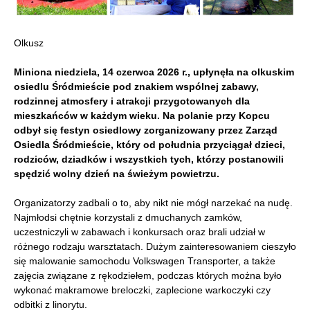
Olkusz
Miniona niedziela, 14 czerwca 2026 r., upłynęła na olkuskim
osiedlu Śródmieście pod znakiem wspólnej zabawy,
rodzinnej atmosfery i atrakcji przygotowanych dla
mieszkańców w każdym wieku. Na polanie przy Kopcu
odbył się festyn osiedlowy zorganizowany przez Zarząd
Osiedla Śródmieście, który od południa przyciągał dzieci,
rodziców, dziadków i wszystkich tych, którzy postanowili
spędzić wolny dzień na świeżym powietrzu.
Organizatorzy zadbali o to, aby nikt nie mógł narzekać na nudę.
Najmłodsi chętnie korzystali z dmuchanych zamków,
uczestniczyli w zabawach i konkursach oraz brali udział w
różnego rodzaju warsztatach. Dużym zainteresowaniem cieszyło
się malowanie samochodu Volkswagen Transporter, a także
zajęcia związane z rękodziełem, podczas których można było
wykonać makramowe breloczki, zaplecione warkoczyki czy
odbitki z linorytu.