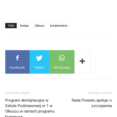
TAGI
festyn
Olkusz
śródmieście
Facebook
Twitter
WhatsApp
Poprzedni artykuł
Następny artykuł
Program akredytacyjny w
Rada Powiatu apeluje o
Szkole Podstawowej nr 1 w
szczepienia
Olkuszu w ramach programu
Erasmus+