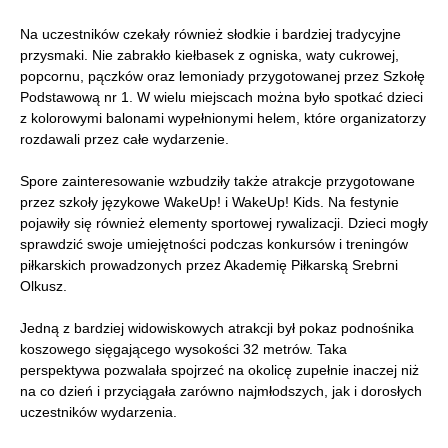
Na uczestników czekały również słodkie i bardziej tradycyjne
przysmaki. Nie zabrakło kiełbasek z ogniska, waty cukrowej,
popcornu, pączków oraz lemoniady przygotowanej przez Szkołę
Podstawową nr 1. W wielu miejscach można było spotkać dzieci
z kolorowymi balonami wypełnionymi helem, które organizatorzy
rozdawali przez całe wydarzenie.
Spore zainteresowanie wzbudziły także atrakcje przygotowane
przez szkoły językowe WakeUp! i WakeUp! Kids. Na festynie
pojawiły się również elementy sportowej rywalizacji. Dzieci mogły
sprawdzić swoje umiejętności podczas konkursów i treningów
piłkarskich prowadzonych przez Akademię Piłkarską Srebrni
Olkusz.
Jedną z bardziej widowiskowych atrakcji był pokaz podnośnika
koszowego sięgającego wysokości 32 metrów. Taka
perspektywa pozwalała spojrzeć na okolicę zupełnie inaczej niż
na co dzień i przyciągała zarówno najmłodszych, jak i dorosłych
uczestników wydarzenia.