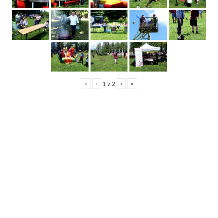
«
‹
›
»
1
z
2