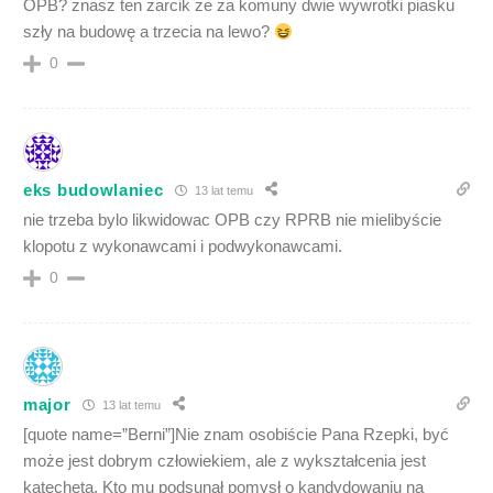
OPB? znasz ten żarcik że za komuny dwie wywrotki piasku
szły na budowę a trzecia na lewo?
0
eks budowlaniec
13 lat temu
nie trzeba bylo likwidowac OPB czy RPRB nie mielibyście
klopotu z wykonawcami i podwykonawcami.
0
major
13 lat temu
[quote name=”Berni”]Nie znam osobiście Pana Rzepki, być
może jest dobrym człowiekiem, ale z wykształcenia jest
katechetą. Kto mu podsunął pomysł o kandydowaniu na