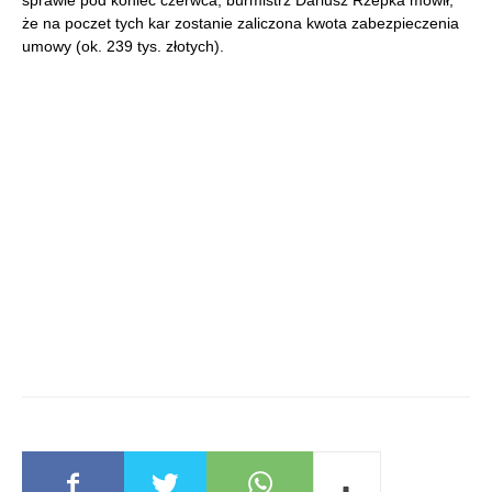
sprawie pod koniec czerwca, burmistrz Dariusz Rzepka mówił,
że na poczet tych kar zostanie zaliczona kwota zabezpieczenia
umowy (ok. 239 tys. złotych).