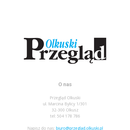
O nas
Przegląd Olkuski
ul. Marcina Bylicy 1/301
32-300 Olkusz
tel: 504 178 786
Napisz do nas:
biuro@przeglad.olkuski.pl