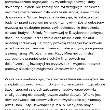
przeprowadzone negocjacje, by wyłonić wykonawcę, ktory
dokończy budynek. Nie zostały one rozstrzygnięte, ponieważ
najniższa oferta cenowo była wyższa niż środki, jakimi gmina
dysponowała. Wobec tego zapadła decyzja, by zabezpieczyć
budynek przed sezonem jesienno – zimowym. Został ogłoszony
przetarg na niezbędne prace, czyli dokończenie docieplenia
elewacji budynku Szkoły Podstawowej nr 5, wykonanie pokrycia
dachu na budynku przedszkola oraz uzupełnienie stolarki
okiennej i drzwiowej. Te roboty pozwolą zabezpieczyć budowlę
przed niekorzystnymi warunkami atmosferycznymi, jakie panują
jesienią i zimą. Wkrótce na sesji Rady Miejskiej burmistrz
zaproponuje przeniesienie środków finansowych na
dokończenie tej inwestycji na przyszły rok – wyjaśnia rzecznik
prasowy olkuskiego magistratu -Jarosław Medyński.
W czerwcu wiadomo było, że krakowska firma nie wywiązała się
z zapłaty podwykonawcom. Do gminy z roszczeniami zgłosiło się
trzech spośród czterech zgłoszonych podwykonawców. Na
chwilę obecną nie zapadły jeszcze żadne decyzje. W toku jest
również kwestia kar umownych za niewywiązanie się z umowy
przez Dom – Styl Deweloper Sp. z o. o. Kiedy pisaliśmy o