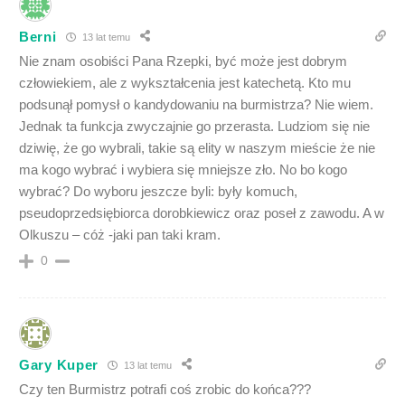
Berni
13 lat temu
Nie znam osobiści Pana Rzepki, być może jest dobrym
człowiekiem, ale z wykształcenia jest katechetą. Kto mu
podsunął pomysł o kandydowaniu na burmistrza? Nie wiem.
Jednak ta funkcja zwyczajnie go przerasta. Ludziom się nie
dziwię, że go wybrali, takie są elity w naszym mieście że nie
ma kogo wybrać i wybiera się mniejsze zło. No bo kogo
wybrać? Do wyboru jeszcze byli: były komuch,
pseudoprzedsiębiorca dorobkiewicz oraz poseł z zawodu. A w
Olkuszu – cóż -jaki pan taki kram.
0
Gary Kuper
13 lat temu
Czy ten Burmistrz potrafi coś zrobic do końca???