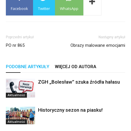
Facebook
Twitter
WhatsApp
Poprzedni artykuł
Następny artykuł
PO nr 865
Obrazy malowane emocjami
PODOBNE ARTYKUŁY
WIĘCEJ OD AUTORA
ZGH „Bolesław” szuka źródła hałasu
Aktualności
Historyczny sezon na piasku!
Aktualności