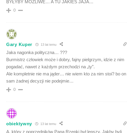
BYŁYBY MOŻLIWE… A TU JAKIEŚ JAJA…
0
Gary Kuper
13 lat temu
Jaka nagonka polityczna… ???
Burmistrz człowiek może i dobry, fajny pielgrzym, idzie z nim
pogadać, nawet z każdym przechodzi na „ty”.
Ale kompletnie nie ma jąder… nie wiem kto za nim stoi? bo on
sam żadnej decyzji nie podejmie…
0
obiektywny
13 lat temu
A, który z poprzedników Pana Rzepki był lepszy. Jakby byli