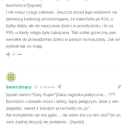
burmistrza?[/quote]
I nie masz czego żałować. Jeszcze przed jego wyborem na
pierwszą kadencję przestrzegano, że katecheta po KUL-u
byłby dobry ale do nauczania dzieci w przedszkolu, i to za
PRL-u kiedy religia była zakazana. Taki sobie grzeczny pan
wesołek do prowadzenia dzieci w parach na kasztany. Jak se
wybrali tak se mają.
0
świerzbiący
13 lat temu
[quote name=”Gary Kuper”]Jaka nagonka polityczna… ???
Burmistrz człowiek może i dobry, fajny pielgrzym, idzie z nim
pogadać, nawet z każdym przechodzi na „ty”.
Ale kompletnie nie ma jąder… nie wiem kto za nim stoi? bo on
sam żadnej decyzji nie podejmie…[/quote]