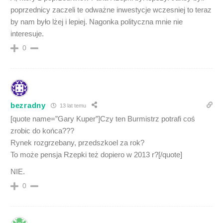
poprzednicy zaczeli te odważne inwestycje wczesniej to teraz
by nam było lżej i lepiej. Nagonka polityczna mnie nie
interesuje.
0
bezradny
13 lat temu
[quote name=”Gary Kuper”]Czy ten Burmistrz potrafi coś
zrobic do końca???
Rynek rozgrzebany, przedszkoel za rok?
To może pensja Rzepki też dopiero w 2013 r?[/quote]
NIE.
0