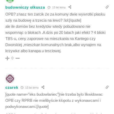
budowniczy olkusza
13 lat temu
OPB? znasz ten żarcik że za komuny dwie wywrotki piasku
szły na budowę a trzecia na lewo? :lol:[/quote]
ale ile domów bez kredytów wtedy pobudowano nie
wspomnąc o blokach .A dzis po 20 latach jaki efekt ? 4 blioki
TBS-u, ceny zaporowe na mieszkania na Kantego czy
Dworskiej ,mieszkan komunalnych brak,albo wynajem na
krzywke albo kanapa u tesciowej.
0
czarek
13 lat temu
[quote name=”eks budowlaniec”]nie trzeba bylo likwidowac
OPB czy RPRB nie mielibyście klopotu z wykonawcami i
podwykonawcami.[/quote]