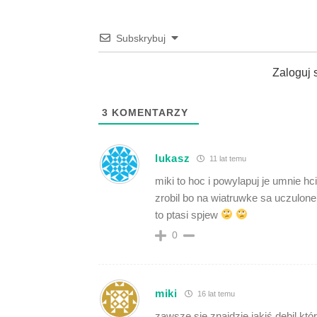
Subskrybuj
Zaloguj 
3
KOMENTARZY
lukasz
11 lat temu
miki to hoc i powylapuj je umnie hc
zrobil bo na wiatruwke sa uczulone
to ptasi spjew
0
miki
16 lat temu
zawsze się znajdzie jakiś debil k