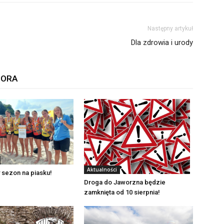
Następny artykuł
Dla zdrowia i urody
TORA
Aktualności
 sezon na piasku!
Droga do Jaworzna będzie
zamknięta od 10 sierpnia!