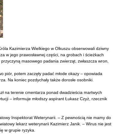
 Króla Kazimierza Wielkiego w Olkuszu obserwowali dziwny
a w jego prawosławnej części, na grobach i ścieżkach
że przyczyną masowego padania zwierząt, zwłaszcza wron,
wo piór, potem zaczęły padać młode okazy – opowiada
arza. Na koniec pozdychały także dorosłe osobniki.
azł na terenie cmentarza ponad dwadzieścia martwych
tucji – informuje młodszy aspirant Łukasz Czyż, rzecznik
atowy Inspektorat Weterynarii. – Z pewnością nie mamy do
iatowy lekarz weterynarii Kazimierz Janik. – Wirus nie jest
ię w grupie ryzyka.