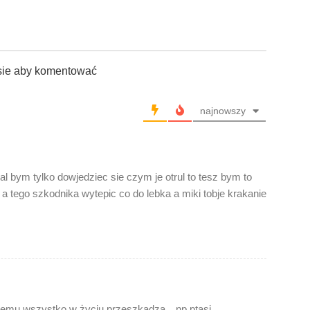
sie aby komentować
najnowszy
ial bym tylko dowjedziec sie czym je otrul to tesz bym to
 a tego szkodnika wytepic co do lebka a miki tobje krakanie
tóremu wszystko w życiu przeszkadza…np.ptasi