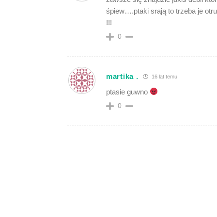
śpiew….ptaki srają to trzeba je o
!!!
0
martika .
16 lat temu
ptasie guwno
0