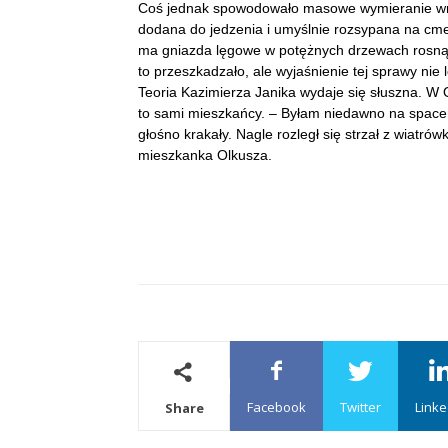
Coś jednak spowodowało masowe wymieranie wron
dodana do jedzenia i umyślnie rozsypana na cme
ma gniazda lęgowe w potężnych drzewach rosnąc
to przeszkadzało, ale wyjaśnienie tej sprawy nie l
Teoria Kazimierza Janika wydaje się słuszna. W O
to sami mieszkańcy. – Byłam niedawno na space
głośno krakały. Nagle rozległ się strzał z wiatró
mieszkanka Olkusza.
Facebook
Twitter
Linke
Share