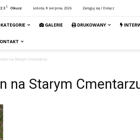
C
22.3
sobota, 8 sierpnia, 2026
Zaloguj się / Dołącz
Olkusz
KATEGORIE
GALERIE
DRUKOWANY
INTER
ONTAKT
edon na Starym Cmentarzu
n na Starym Cmentarz