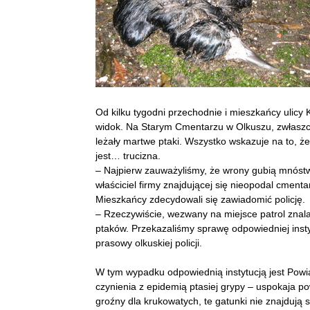
Od kilku tygodni przechodnie i mieszkańcy ulicy
widok. Na Starym Cmentarzu w Olkuszu, zwłaszcz
leżały martwe ptaki. Wszystko wskazuje na to, 
jest… trucizna.
– Najpierw zauważyliśmy, że wrony gubią mnóst
właściciel firmy znajdującej się nieopodal cment
Mieszkańcy zdecydowali się zawiadomić policję.
– Rzeczywiście, wezwany na miejsce patrol znal
ptaków. Przekazaliśmy sprawę odpowiedniej insty
prasowy olkuskiej policji.
W tym wypadku odpowiednią instytucją jest Powi
czynienia z epidemią ptasiej grypy – uspokaja pow
groźny dla krukowatych, te gatunki nie znajdują s