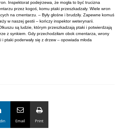
. Inspektorat podejrzewa, że mogła to być trucizna
ntarzu przez kogoś, komu ptaki przeszkadzały. Wiele wron
ych na cmentarzu. – Były głośne i brudziły. Zapewne komuś
eży w naszej gestii – kończy inspektor weterynarii.
lkuszu są ludzie, którym przeszkadzają ptaki i potwierdzają
rze z synkiem. Gdy przechodziłam obok cmentarza, wrony
wki i ptaki poderwały się z drzew – opowiada młoda
din
Email
Print