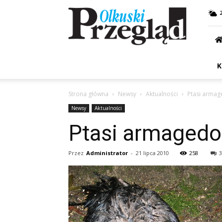
Przegląd
Olkuski
K
Strona główna
Newsy
Aktualności
Ptasi armag
Newsy
Aktualności
Ptasi armagedo
Przez
Administrator
-
21 lipca 2010
258
3