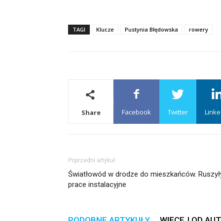
TAGI
Klucze
Pustynia Błędowska
rowery
Facebook
Twitter
Linke
Share
Poprzedni artykuł
Światłowód w drodze do mieszkańców. Ruszył
prace instalacyjne
PODOBNE ARTYKUŁY
WIĘCEJ OD AU