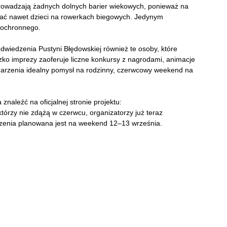
prowadzają żadnych dolnych barier wiekowych, ponieważ na
wać nawet dzieci na rowerkach biegowych. Jedynym
 ochronnego.
odwiedzenia Pustyni Błędowskiej również te osoby, które
zko imprezy zaoferuje liczne konkursy z nagrodami, animacje
wydarzenia idealny pomysł na rodzinny, czerwcowy weekend na
znaleźć na oficjalnej stronie projektu:
 którzy nie zdążą w czerwcu, organizatorzy już teraz
zenia planowana jest na weekend 12–13 września.