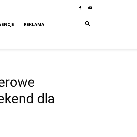
WENCJE
REKLAMA
..
werowe
ekend dla