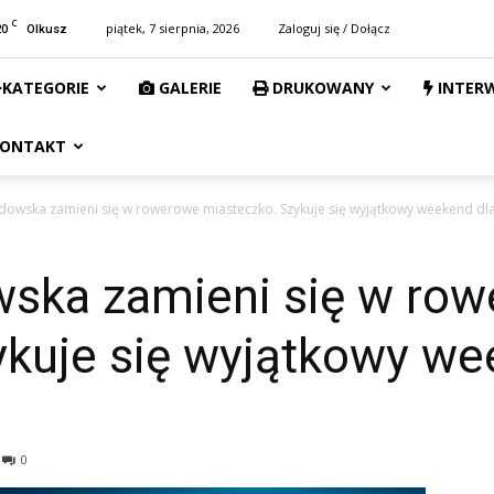
C
20
piątek, 7 sierpnia, 2026
Zaloguj się / Dołącz
Olkusz
KATEGORIE
GALERIE
DRUKOWANY
INTER
ONTAKT
ędowska zamieni się w rowerowe miasteczko. Szykuje się wyjątkowy weekend dla.
wska zamieni się w ro
ykuje się wyjątkowy we
0