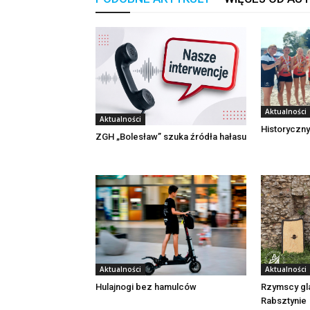
Aktualności
Aktualności
Historyczny
ZGH „Bolesław” szuka źródła hałasu
Aktualności
Aktualności
Rzymscy gl
Hulajnogi bez hamulców
Rabsztynie