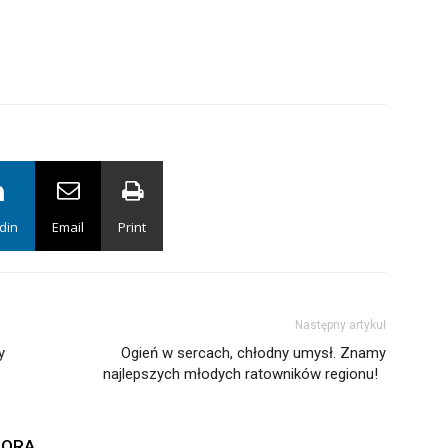
din
Email
Print
Następny artykuł
y
Ogień w sercach, chłodny umysł. Znamy
najlepszych młodych ratowników regionu!
TORA