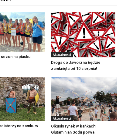
Aktualności
 sezon na piasku!
Droga do Jaworzna będzie
zamknięta od 10 sierpnia!
Aktualności
adiatorzy na zamku w
Olkuski rynek w bańkach!
Glutaminian Sodu porwał