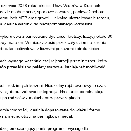
czerwca 2026 roku) okolice Róży Wiatrów w Kluczach
ędzie miała mocne, sportowe otwarcie, ponieważ sobota
rmułach MTB oraz gravel. Unikalne ukształtowanie terenu,
rza idealne warunki do niezapomnianego widowiska.
wyboru dwa zróżnicowane dystanse: krótszy, liczący około 30
owy maraton. W międzyczasie przez cały dzień na terenie
czko festiwalowe z licznymi pokazami i strefą kibica.
ach wymaga wcześniejszej rejestracji przez internet, która
sób przewidziano pakiety startowe. Istnieje też możliwość
ch, rodzinnych korzeni. Niedzielny rajd rowerowy to czas,
zy się dobra zabawa i integracja. Na starcie co roku stają
i po rodziców z maluchami w przyczepkach.
omie trudności, idealnie dopasowane do wieku i formy
ię na mecie, otrzyma pamiątkowy medal.
rdziej emocjonujący punkt programu: wyścigi dla