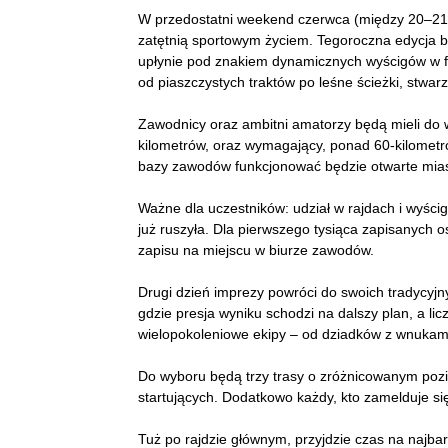
W przedostatni weekend czerwca (między 20–21 
zatętnią sportowym życiem. Tegoroczna edycja b
upłynie pod znakiem dynamicznych wyścigów w fo
od piaszczystych traktów po leśne ścieżki, stwa
Zawodnicy oraz ambitni amatorzy będą mieli do 
kilometrów, oraz wymagający, ponad 60-kilometr
bazy zawodów funkcjonować będzie otwarte miaste
Ważne dla uczestników: udział w rajdach i wyścig
już ruszyła. Dla pierwszego tysiąca zapisanych o
zapisu na miejscu w biurze zawodów.
Drugi dzień imprezy powróci do swoich tradycyjny
gdzie presja wyniku schodzi na dalszy plan, a lic
wielopokoleniowe ekipy – od dziadków z wnukam
Do wyboru będą trzy trasy o zróżnicowanym pozi
startujących. Dodatkowo każdy, kto zamelduje s
Tuż po rajdzie głównym, przyjdzie czas na najba