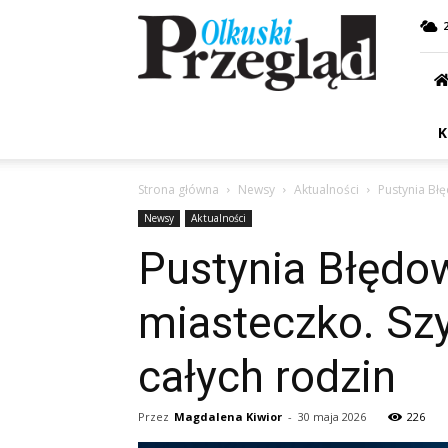
Przegląd
Olkuski
K
Strona główna
Newsy
Aktualności
Pustynia Bł
Newsy
Aktualności
Pustynia Błędo
miasteczko. Sz
całych rodzin
Przez
Magdalena Kiwior
-
30 maja 2026
226