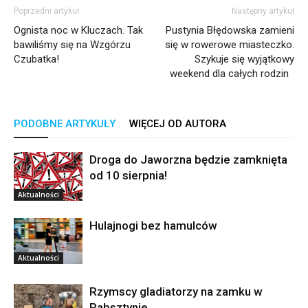
Poprzedni artykuł
Następny artykuł
Ognista noc w Kluczach. Tak
Pustynia Błędowska zamieni
bawiliśmy się na Wzgórzu
się w rowerowe miasteczko.
Czubatka!
Szykuje się wyjątkowy
weekend dla całych rodzin
PODOBNE ARTYKUŁY
WIĘCEJ OD AUTORA
Droga do Jaworzna będzie zamknięta
od 10 sierpnia!
Aktualności
Hulajnogi bez hamulców
Aktualności
Rzymscy gladiatorzy na zamku w
Rabsztynie