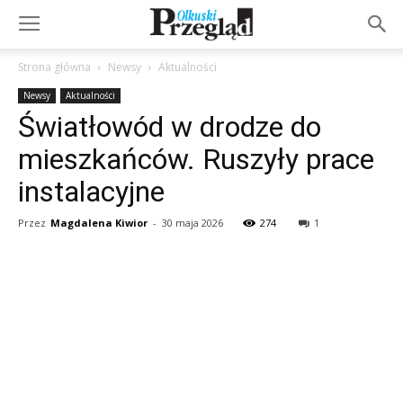
Strona główna
Newsy
Aktualności
Newsy
Aktualności
Światłowód w drodze do
mieszkańców. Ruszyły prace
instalacyjne
Przez
Magdalena Kiwior
-
30 maja 2026
274
1