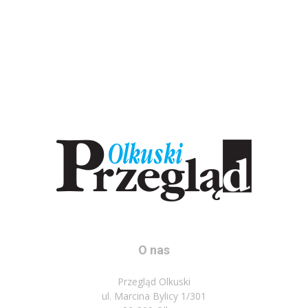
O nas
Przegląd Olkuski
ul. Marcina Bylicy 1/301