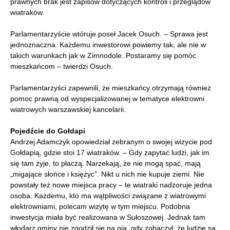
prawnych brak jest zapisów dotyczących kontroli i przeglądów
wiatraków.
Parlamentarzyście wtóruje poseł Jacek Osuch. – Sprawa jest
jednoznaczna. Każdemu inwestorowi powiemy tak, ale nie w
takich warunkach jak w Zimnodole. Postaramy się pomóc
mieszkańcom – twierdzi Osuch.
Parlamentarzyści zapewnili, że mieszkańcy otrzymają również
pomoc prawną od wyspecjalizowanej w tematyce elektrowni
wiatrowych warszawskiej kancelarii.
Pojedźcie do Gołdapi
Andrzej Adamczyk opowiedział zebranym o swojej wizycie pod
Gołdapią, gdzie stoi 17 wiatraków. – Gdy zapytać ludzi, jak im
się tam żyje, to płaczą. Narzekają, że nie mogą spać, mają
„migające słońce i księżyc”. Nikt u nich nie kupuje ziemi. Nie
powstały też nowe miejsca pracy – te wiatraki nadzoruje jedna
osoba. Każdemu, kto ma wątpliwości związane z wiatrowymi
elektrowniami, polecam wizytę w tym miejscu. Podobna
inwestycja miała być realizowana w Sułoszowej. Jednak tam
włodarz gminy nie zgodził się na nią, gdy zobaczył, że ludzie są