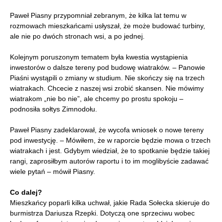
Paweł Piasny przypomniał zebranym, że kilka lat temu w
rozmowach mieszkańcami usłyszał, że może budować turbiny,
ale nie po dwóch stronach wsi, a po jednej.
Kolejnym poruszonym tematem była kwestia wystąpienia
inwestorów o dalsze tereny pod budowę wiatraków. – Panowie
Piaśni wystąpili o zmiany w studium. Nie skończy się na trzech
wiatrakach. Chcecie z naszej wsi zrobić skansen. Nie mówimy
wiatrakom „nie bo nie”, ale chcemy po prostu spokoju –
podnosiła sołtys Zimnodołu.
Paweł Piasny zadeklarował, że wycofa wniosek o nowe tereny
pod inwestycję. – Mówiłem, że w raporcie będzie mowa o trzech
wiatrakach i jest. Gdybym wiedział, że to spotkanie będzie takiej
rangi, zaprosiłbym autorów raportu i to im moglibyście zadawać
wiele pytań – mówił Piasny.
Co dalej?
Mieszkańcy poparli kilka uchwał, jakie Rada Sołecka skieruje do
burmistrza Dariusza Rzepki. Dotyczą one sprzeciwu wobec