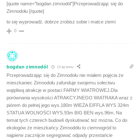
[quote name=”bogdan zimnodól”]Przeprowadzając się do
Zimnodołu [/quote]
to się wyprowadź. dobrze zrobisz sobie i matce ziemi
0
bogdan zimnodól
13 lat temu
Przeprowadzając się do Zimnodołu nie miałem pojęcia że
mieszkaniec Zimnodołu zafunduje swojemu sołectwu
wątpliwą atrakcje w postaci FARMY WIATROWEJ.Dla
porównania wysokości ATRAKCYJNEGO WIATRAKA wraz z
piórem do pełnej jego wys.180m WIEŻA EIFFLA WYS 324m
STATUA WOLNOŚCI WYS.93m BIG BEN wys.96m. Na
temat tych czterech budowli dyskutować też można. Co do
ekologów że mieszkańcy Zimnodółu to ciemnogród to
najpierw zacznijcie segregować odpady przestańcie