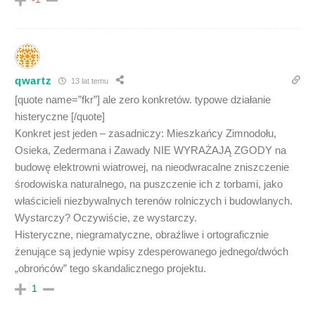
qwartz
13 lat temu
[quote name=”fkr”] ale zero konkretów. typowe działanie
histeryczne [/quote]
Konkret jest jeden – zasadniczy: Mieszkańcy Zimnodołu,
Osieka, Zedermana i Zawady NIE WYRAŻAJĄ ZGODY na
budowę elektrowni wiatrowej, na nieodwracalne zniszczenie
środowiska naturalnego, na puszczenie ich z torbami, jako
właścicieli niezbywalnych terenów rolniczych i budowlanych.
Wystarczy? Oczywiście, ze wystarczy.
Histeryczne, niegramatyczne, obraźliwe i ortograficznie
żenujące są jedynie wpisy zdesperowanego jednego/dwóch
„obrońców” tego skandalicznego projektu.
1