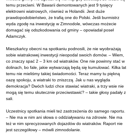
temu przeciwni. W Bawarii demontowanych jest 9 tysięcy
elektrowni wiatrowych, również w Holandii. Jest duże
prawdopodobieństwo, że trafią one do Polski. Jeśli burmistrz
wyda zgodę na inwestycję w Zimnodole, wówczas możecie
domagać się odszkodowania od gminy – opowiadał poseł
Adamczyk.
Mieszkańcy obecni na spotkaniu podnosili, że nie wyobrażają
sobie wiatrakowej inwestycji nieopodal swoich domów. – Wiem,
co znaczy spać 2 – 3 km od wiatraków. One nie powinny stać w
dolinach, bo fale, jakie wytwarzają będą się kumulować. Kilka lat
temu nie mieliśmy takiej świadomości. Teraz mamy tu piękną
oazę spokoju, a wiatraki to zniszczą. Jak u nas wygląda
demokracja? Dwóch ludzi chce stawiać wiatraki, a trzy wsie nie
mogą się temu skutecznie przeciwstawić? – takie głosy padały z
sali.
Uczestnicy spotkania mieli też zastrzeżenia do samego raportu.
– Nie ma w nim ani słowa o oddziaływaniu na zdrowie. Nie ma
też w nim sprecyzowanych dojazdów do wiatraków. Raport nie
jest szczegółowy – mówili zimnodolanie.