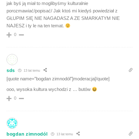
jak byś ją miał to moglibyśmy kulturalnie
porozmawiać/popisać/ Jak ktoś mi kiedyś powiedział z
GŁUPIM SIĘ NIE NAGADASZ A ZE SMARKATYM NIE
NAJESZ i ty le na ten temat.
0
sds
13 lat temu
[quote name=”bogdan zimnodól”]moderacja[/quote]
ooo, wysoka kultura wychodzi z … butów
0
bogdan zimnodól
13 lat temu