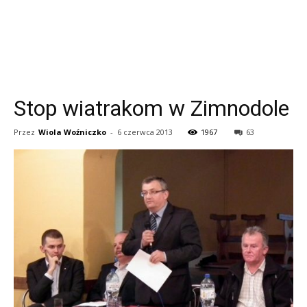
Stop wiatrakom w Zimnodole
Przez
Wiola Woźniczko
-
6 czerwca 2013
1967
63