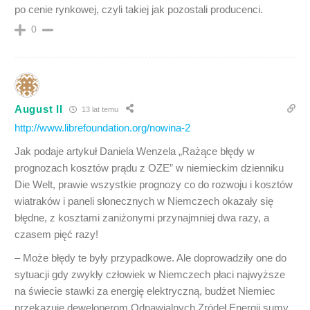
po cenie rynkowej, czyli takiej jak pozostali producenci.
0
August II
13 lat temu
http://www.librefoundation.org/nowina-2
Jak podaje artykuł Daniela Wenzela „Rażące błędy w
prognozach kosztów prądu z OZE” w niemieckim dzienniku
Die Welt, prawie wszystkie prognozy co do rozwoju i kosztów
wiatraków i paneli słonecznych w Niemczech okazały się
błędne, z kosztami zaniżonymi przynajmniej dwa razy, a
czasem pięć razy!
– Może błędy te były przypadkowe. Ale doprowadziły one do
sytuacji gdy zwykły człowiek w Niemczech płaci najwyższe
na świecie stawki za energię elektryczną, budżet Niemiec
przekazuje deweloperom Odnawialnych Zródeł Energii sumy