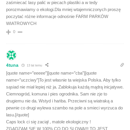
zaśmiecać lasy palić w piecach plastiki a w tedy
porozmawiamy o ekologi.Dla mniej wtajemniczonych proszę
poczytać różne informacje odnośnie FARM PARKÓW
WIATROWYCH
0
4tuna
13 lat temu
[quote name=”eeeee”][quote name=”cba”][quote
name=”uczciwy”]To jest własnie ta wiejska Polska. Aby tylko
sąsiad nie miał lepiej niż ja. Zablokuja każdą mądrą inicjatywe.
Ciemnogród, komuna i pies ogrodnika. Sam nie zje to
drugiemu nie da. Wstyd i hańba. Przeciwni są wiatraką a
pewnie co drugi wylewa szambo na pole a smieci wyrzuca do
lasu.[/quote]
Caps lock ci się zaciął , matole ekologiczny !
ZGADZAM SIE W 100% CO DO SLOWA!!! TO JEST