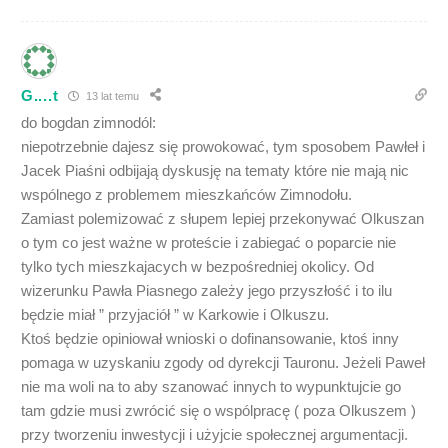
G....t
13 lat temu
do bogdan zimnodól:
niepotrzebnie dajesz się prowokować, tym sposobem Pawłeł i
Jacek Piaśni odbijają dyskusję na tematy które nie mają nic
wspólnego z problemem mieszkańców Zimnodołu.
Zamiast polemizować z słupem lepiej przekonywać Olkuszan
o tym co jest ważne w proteście i zabiegać o poparcie nie
tylko tych mieszkajacych w bezpośredniej okolicy. Od
wizerunku Pawła Piasnego zależy jego przyszłość i to ilu
będzie miał ” przyjaciół ” w Karkowie i Olkuszu.
Ktoś będzie opiniował wnioski o dofinansowanie, ktoś inny
pomaga w uzyskaniu zgody od dyrekcji Tauronu. Jeżeli Paweł
nie ma woli na to aby szanować innych to wypunktujcie go
tam gdzie musi zwrócić się o wspólpracę ( poza Olkuszem )
przy tworzeniu inwestycji i użyjcie społecznej argumentacji.