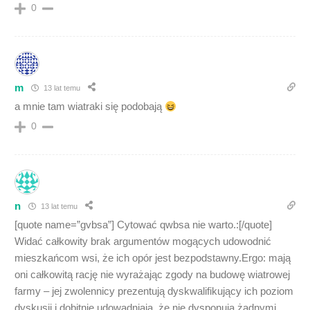
0
m
13 lat temu
a mnie tam wiatraki się podobają
0
n
13 lat temu
[quote name=”gvbsa”] Cytować qwbsa nie warto.:[/quote]
Widać całkowity brak argumentów mogących udowodnić
mieszkańcom wsi, że ich opór jest bezpodstawny.Ergo: mają
oni całkowitą rację nie wyrażając zgody na budowę wiatrowej
farmy – jej zwolennicy prezentują dyskwalifikujący ich poziom
dyskusji i dobitnie udowadniają, że nie dysponują żadnymi