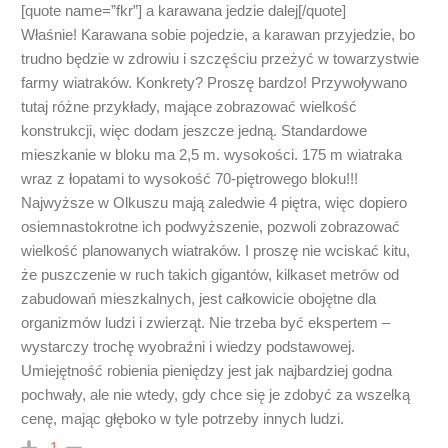
[quote name=”fkr”] a karawana jedzie dalej[/quote]
Właśnie! Karawana sobie pojedzie, a karawan przyjedzie, bo
trudno będzie w zdrowiu i szczęściu przeżyć w towarzystwie
farmy wiatraków. Konkrety? Proszę bardzo! Przywoływano
tutaj różne przykłady, mające zobrazować wielkość
konstrukcji, więc dodam jeszcze jedną. Standardowe
mieszkanie w bloku ma 2,5 m. wysokości. 175 m wiatraka
wraz z łopatami to wysokość 70-piętrowego bloku!!!
Najwyższe w Olkuszu mają zaledwie 4 piętra, więc dopiero
osiemnastokrotne ich podwyższenie, pozwoli zobrazować
wielkość planowanych wiatraków. I proszę nie wciskać kitu,
że puszczenie w ruch takich gigantów, kilkaset metrów od
zabudowań mieszkalnych, jest całkowicie obojętne dla
organizmów ludzi i zwierząt. Nie trzeba być ekspertem –
wystarczy trochę wyobraźni i wiedzy podstawowej.
Umiejętność robienia pieniędzy jest jak najbardziej godna
pochwały, ale nie wtedy, gdy chce się je zdobyć za wszelką
cenę, mając głęboko w tyle potrzeby innych ludzi.
-1