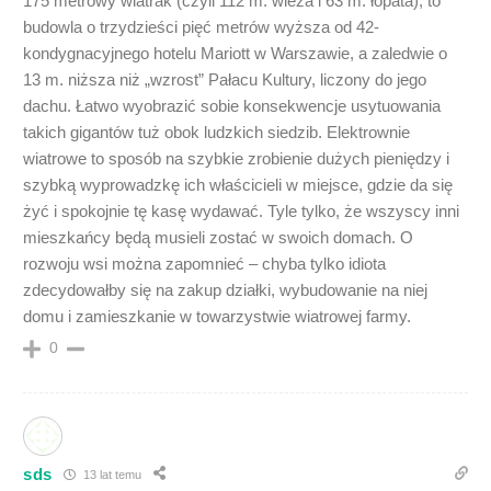
175 metrowy wiatrak (czyli 112 m. wieża i 63 m. łopata), to
budowla o trzydzieści pięć metrów wyższa od 42-
kondygnacyjnego hotelu Mariott w Warszawie, a zaledwie o
13 m. niższa niż „wzrost” Pałacu Kultury, liczony do jego
dachu. Łatwo wyobrazić sobie konsekwencje usytuowania
takich gigantów tuż obok ludzkich siedzib. Elektrownie
wiatrowe to sposób na szybkie zrobienie dużych pieniędzy i
szybką wyprowadzkę ich właścicieli w miejsce, gdzie da się
żyć i spokojnie tę kasę wydawać. Tyle tylko, że wszyscy inni
mieszkańcy będą musieli zostać w swoich domach. O
rozwoju wsi można zapomnieć – chyba tylko idiota
zdecydowałby się na zakup działki, wybudowanie na niej
domu i zamieszkanie w towarzystwie wiatrowej farmy.
0
sds
13 lat temu