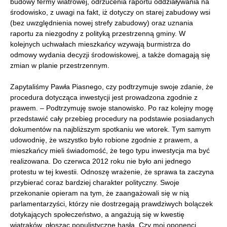
budowy fermy wiatrowej, odrzucenia raportu oddziaływania na
środowisko, z uwagi na fakt, iż dotyczy on starej zabudowy wsi
(bez uwzględnienia nowej strefy zabudowy) oraz uznania
raportu za niezgodny z polityką przestrzenną gminy. W
kolejnych uchwałach mieszkańcy wzywają burmistrza do
odmowy wydania decyzji środowiskowej, a także domagają się
zmian w planie przestrzennym.
Zapytaliśmy Pawła Piasnego, czy podtrzymuje swoje zdanie, że
procedura dotycząca inwestycji jest prowadzona zgodnie z
prawem. – Podtrzymuję swoje stanowisko. Po raz kolejny mogę
przedstawić cały przebieg procedury na podstawie posiadanych
dokumentów na najbliższym spotkaniu we wtorek. Tym samym
udowodnię, że wszystko było robione zgodnie z prawem, a
mieszkańcy mieli świadomość, że tego typu inwestycja ma być
realizowana. Do czerwca 2012 roku nie było ani jednego
protestu w tej kwestii. Odnoszę wrażenie, że sprawa ta zaczyna
przybierać coraz bardziej charakter polityczny. Swoje
przekonanie opieram na tym, że zaangażowali się w nią
parlamentarzyści, którzy nie dostrzegają prawdziwych bolączek
dotykających społeczeństwo, a angażują się w kwestię
wiatraków, głosząc populistyczne hasła. Czy moi oponenci