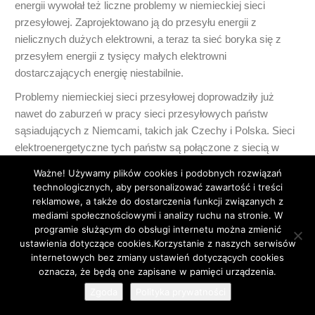
energii wywołał też liczne problemy w niemieckiej sieci
przesyłowej. Zaprojektowano ją do przesyłu energii z
nielicznych dużych elektrowni, a teraz ta sieć boryka się z
przesyłem energii z tysięcy małych elektrowni
dostarczających energię niestabilnie.
Problemy niemieckiej sieci przesyłowej doprowadziły już
nawet do zaburzeń w pracy sieci przesyłowych państw
sąsiadujących z Niemcami, takich jak Czechy i Polska. Sieci
elektroenergetyczne tych państw są połączone z siecią w
Niemczech i zaburzenia niemieckiej sieci mogą doprowadzić
Ważne! Używamy plików cookies i podobnych rozwiązań
nawet do przeciążenia oraz awarii czeskich i polskich sieci.
technologicznych, aby personalizować zawartość i treści
reklamowe, a także do dostarczenia funkcji związanych z
0
mediami społecznościowymi i analizy ruchu na stronie. W
programie służącym do obsługi internetu można zmienić
ustawienia dotyczące cookies.Korzystanie z naszych serwisów
internetowych bez zmiany ustawień dotyczących cookies
63
oznacza, że będą one zapisane w pamięci urządzenia.
G....t
13 lat temu
Zgoda
Polityka prywatności
Polecem dla zainteresowanych: