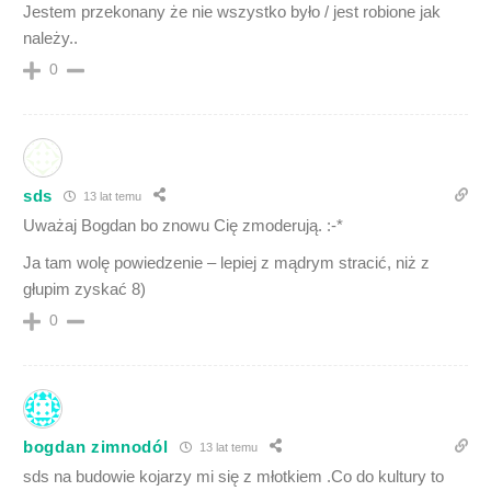
Jestem przekonany że nie wszystko było / jest robione jak
należy..
0
sds
13 lat temu
Uważaj Bogdan bo znowu Cię zmoderują. :-*
Ja tam wolę powiedzenie – lepiej z mądrym stracić, niż z
głupim zyskać 8)
0
bogdan zimnodól
13 lat temu
sds na budowie kojarzy mi się z młotkiem .Co do kultury to