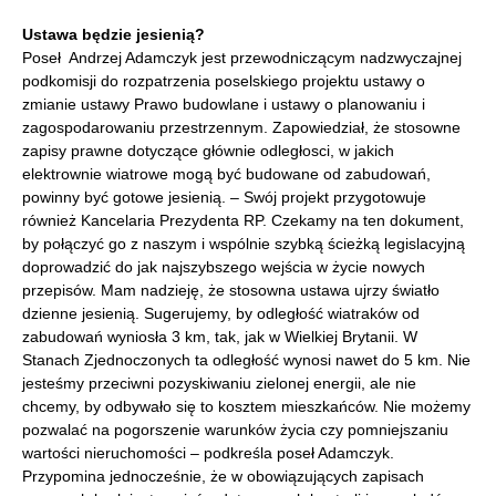
Ustawa będzie jesienią?
Poseł Andrzej Adamczyk jest przewodniczącym nadzwyczajnej
podkomisji do rozpatrzenia poselskiego projektu ustawy o
zmianie ustawy Prawo budowlane i ustawy o planowaniu i
zagospodarowaniu przestrzennym. Zapowiedział, że stosowne
zapisy prawne dotyczące głównie odległosci, w jakich
elektrownie wiatrowe mogą być budowane od zabudowań,
powinny być gotowe jesienią. – Swój projekt przygotowuje
również Kancelaria Prezydenta RP. Czekamy na ten dokument,
by połączyć go z naszym i wspólnie szybką ścieżką legislacyjną
doprowadzić do jak najszybszego wejścia w życie nowych
przepisów. Mam nadzieję, że stosowna ustawa ujrzy światło
dzienne jesienią. Sugerujemy, by odległość wiatraków od
zabudowań wyniosła 3 km, tak, jak w Wielkiej Brytanii. W
Stanach Zjednoczonych ta odległość wynosi nawet do 5 km. Nie
jesteśmy przeciwni pozyskiwaniu zielonej energii, ale nie
chcemy, by odbywało się to kosztem mieszkańców. Nie możemy
pozwalać na pogorszenie warunków życia czy pomniejszaniu
wartości nieruchomości – podkreśla poseł Adamczyk.
Przypomina jednocześnie, że w obowiązujących zapisach