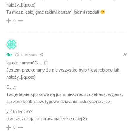
należy..[/quote]
Tu masz lepiej grać takimi kartami jakimi rozdali
0
fkr
13 lat temu
[quote name=”G….t”]
Jestem przekonany że nie wszystko było / jest robione jak
należy..[/quote]
G…t
Twoje teorie spiskowe są już śmieszne. szczekasz, wyjesz,
ale zero konkretów. typowe działanie histeryczne :zzz
jak to leciało?
psy szczekają, a karawana jedzie dalej 8)
0