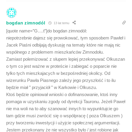
bogdan zimnodól
13 lat temu
[quote name=”G….t”]do bogdan zimnodól:
niepotrzebnie dajesz się prowokować, tym sposobem Pawłeł i
Jacek Piaśni odbijają dyskusję na tematy które nie mają nic
wspólnego z problemem mieszkańców Zimnodołu.
Zamiast polemizować z słupem lepiej przekonywać Olkuszan
o tym co jest ważne w proteście i zabiegać o poparcie nie
tylko tych mieszkajacych w bezpośredniej okolicy. Od
wizerunku Pawła Piasnego zależy jego przyszłość i to ilu
będzie miał ” przyjaciół ” w Karkowie i Olkuszu.
Ktoś będzie opiniował wnioski o dofinansowanie, ktoś inny
pomaga w uzyskaniu zgody od dyrekcji Tauronu. Jeżeli Paweł
nie ma woli na to aby szanować innych to wypunktujcie go
tam gdzie musi zwrócić się o wspólpracę ( poza Olkuszem )
przy tworzeniu inwestycji i użyjcie społecznej argumentacji.
Jestem przekonany że nie wszystko było / jest robione jak