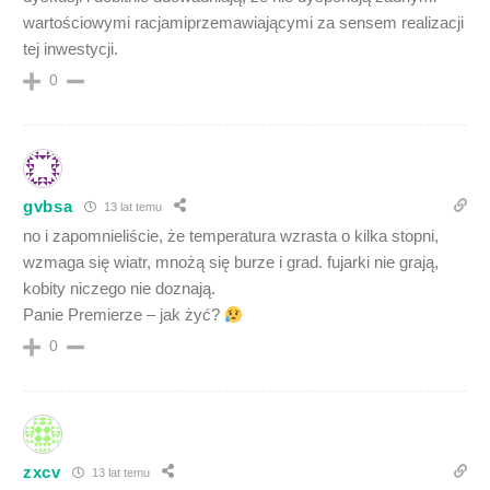
wartościowymi racjamiprzemawiającymi za sensem realizacji
tej inwestycji.
0
gvbsa
13 lat temu
no i zapomnieliście, że temperatura wzrasta o kilka stopni,
wzmaga się wiatr, mnożą się burze i grad. fujarki nie grają,
kobity niczego nie doznają.
Panie Premierze – jak żyć?
0
zxcv
13 lat temu