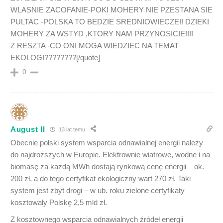
WLASNIE ZACOFANIE-POKI MOHERY NIE PZESTANA SIE
PULTAC -POLSKA TO BEDZIE SREDNIOWIECZE!! DZIEKI
MOHERY ZA WSTYD ,KTORY NAM PRZYNOSICIE!!!!
Z RESZTA -CO ONI MOGA WIEDZIEC NA TEMAT
EKOLOGI????????[/quote]
0
August II
13 lat temu
Obecnie polski system wsparcia odnawialnej energii należy
do najdroższych w Europie. Elektrownie wiatrowe, wodne i na
biomasę za każdą MWh dostają rynkową cenę energii – ok.
200 zł, a do tego certyfikat ekologiczny wart 270 zł. Taki
system jest zbyt drogi – w ub. roku zielone certyfikaty
kosztowały Polskę 2,5 mld zł.
Z kosztownego wsparcia odnawialnych źródeł energii