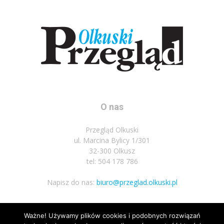
O nas
Przegląd Olkuski
ul. Marcina Bylicy 1/301
32-300 Olkusz
tel: 504 178 786
Napisz do nas:
biuro@przeglad.olkuski.pl
Ważne! Używamy plików cookies i podobnych rozwiązań
Podążaj za nami