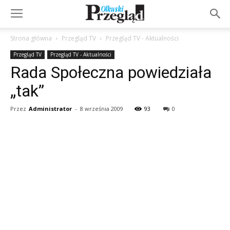
Strona główna
Przegląd TV
Przegląd TV - Aktualności
Przegląd TV
Przegląd TV - Aktualności
Rada Społeczna powiedziała
„tak”
Przez
Administrator
-
8 września 2009
93
0