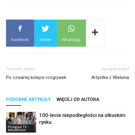
Facebook
Twitter
WhatsApp
Poprzedni artykuł
Następny artykuł
Po czwartej kolejce rozgrywek
Artystka z Wielunia
PODOBNE ARTYKUŁY
WIĘCEJ OD AUTORA
100-lecie niepodległości na olkuskim
rynku
Przegląd TV -
Aktualności