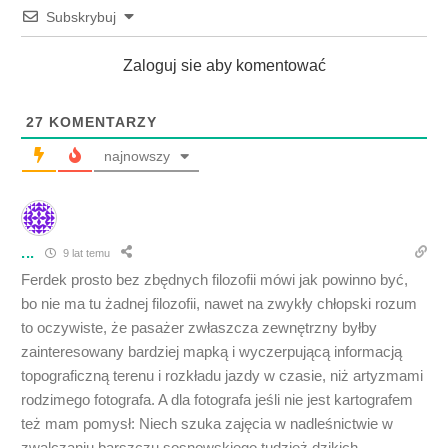
Subskrybuj
Zaloguj sie aby komentować
27
KOMENTARZY
najnowszy
...
9 lat temu
Ferdek prosto bez zbędnych filozofii mówi jak powinno być,
bo nie ma tu żadnej filozofii, nawet na zwykły chłopski rozum
to oczywiste, że pasażer zwłaszcza zewnętrzny byłby
zainteresowany bardziej mapką i wyczerpującą informacją
topograficzną terenu i rozkładu jazdy w czasie, niż artyzmami
rodzimego fotografa. A dla fotografa jeśli nie jest kartografem
też mam pomysł: Niech szuka zajęcia w nadleśnictwie w
zwalczaniu barszczu sosnowskiego tudzież dzikich