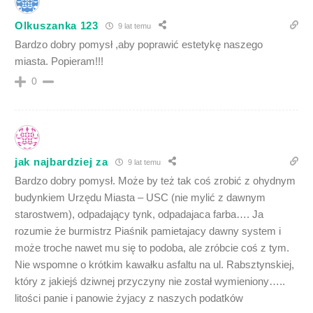
Olkuszanka 123
9 lat temu
Bardzo dobry pomysł ,aby poprawić estetykę naszego
miasta. Popieram!!!
0
jak najbardziej za
9 lat temu
Bardzo dobry pomysł. Może by też tak coś zrobić z ohydnym
budynkiem Urzędu Miasta – USC (nie mylić z dawnym
starostwem), odpadający tynk, odpadajaca farba…. Ja
rozumie że burmistrz Piaśnik pamietajacy dawny system i
może troche nawet mu się to podoba, ale zróbcie coś z tym.
Nie wspomne o krótkim kawałku asfaltu na ul. Rabsztynskiej,
który z jakiejś dziwnej przyczyny nie został wymieniony…..
litości panie i panowie żyjacy z naszych podatków