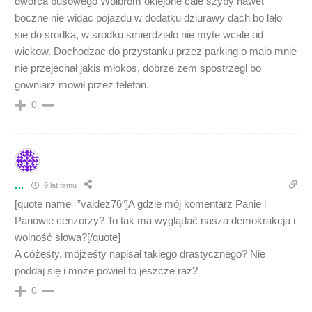
dworca busowego Wolbrom oklejone cale szyby nawet
boczne nie widac pojazdu w dodatku dziurawy dach bo lało
sie do srodka, w srodku smierdzialo nie myte wcale od
wiekow. Dochodzac do przystanku przez parking o malo mnie
nie przejechał jakis młokos, dobrze zem spostrzegl bo
gowniarz mowił przez telefon.
0
...
9 lat temu
[quote name=”valdez76″]A gdzie mój komentarz Panie i
Panowie cenzorzy? To tak ma wyglądać nasza demokrakcja i
wolność słowa?[/quote]
A cóżeśty, mójżeśty napisał takiego drastycznego? Nie
poddaj się i może powiel to jeszcze raz?
0