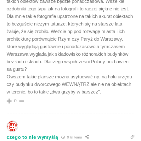
takich obiektów zawsze będzie ponadczasowa. Wszelkie
ozdobniki tego typu jak na fotografii to raczej piękne nie jest.
Dla mnie takie fotografie upstrzone na takich akurat obiektach
to bezguście niczym tatuaże, których się na starsze lata
żałuje, że się zrobiło. Weźcie np pod rozwagę miasta i ich
architekturę porównajcie Rzym czy Paryż do Warszawy,
które wyglądają gustownie i ponadczasowo a tymczasem
Warszawa wygląda jak składowisko różnorakich budynków
bez ładu i składu. Dlaczego współcześni Polacy pozbawieni
są gustu?
Owszem takie plansze można usytuować np. na holu urzędu
czy budynku dworcowego WEWNĄTRZ ale nie na obiektach
w terenie, bo to takie „dwa grzyby w barszcz”.
0
czego to nie wymyślą
9 lat temu