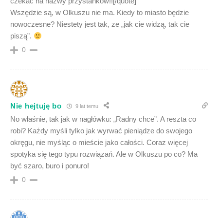
czekać na nazwy przystanków!![/quote]
Wszędzie są, w Olkuszu nie ma. Kiedy to miasto będzie
nowoczesne? Niestety jest tak, ze „jak cie widzą, tak cie
piszą”.
0
Nie hejtuję bo
9 lat temu
No właśnie, tak jak w nagłówku: „Radny chce”. A reszta co
robi? Każdy myśli tylko jak wyrwać pieniądze do swojego
okręgu, nie myśląc o mieście jako całości. Coraz więcej
spotyka się tego typu rozwiązań. Ale w Olkuszu po co? Ma
być szaro, buro i ponuro!
0