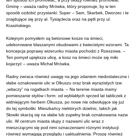
ten sposób ich promować, a przy okazji również promować
Gminę – uważa radny Mrówka, który proponuje, by w ten
sposób ozdobić przystanki: Super – Sam, Skarbek, Dworzec i te
znajdujące się przy al. Tysiąclecia oraz na pętli przy ul.
Krasińskiego.
Kolejnym pomysłem są betonowe kosze na śmieci,
udekorowane blaszanymi obudowami z kwiecistymi wzorami. Ta
koncepcja poprawy wizerunku miasta pochodzi z Rzeszowa. –
Ten pomysł upiększa ulicę, a kosz na śmieci może się miło
kojarzyć – uważa Michał Mrówka.
Radny zwraca również uwagę na jego zdaniem niedostateczne i
słabe oznakowanie ulic w Olkuszu oraz brak wyrazistych tzw.
„witaczy” na rogatkach miasta. – Na terenie miasta mamy
pomieszanie stylów i form: od wyblakłych sprzed lat tabliczek z
widniejącym herbem Olkusza, po nowe nie odwołujące się już
do tej symboliki. Mieszkańcy niektórych dzielnic, takich jak
Słowiki skarżą się na słabe lub zupełny brak oznakowania nazw
ulic. W centrum miasta słupy z nazwami ulic wraz z
mieszczącymi się pod nimi oznaczeniami różnymi instytucji
również wymagają przeglądu i uaktualnienia. Proszę również