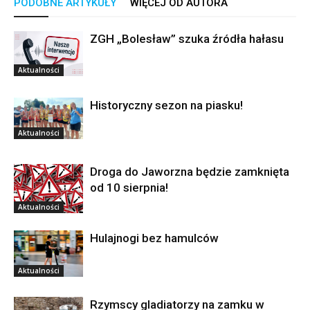
PODOBNE ARTYKUŁY
WIĘCEJ OD AUTORA
ZGH „Bolesław” szuka źródła hałasu
Aktualności
Historyczny sezon na piasku!
Aktualności
Droga do Jaworzna będzie zamknięta
od 10 sierpnia!
Aktualności
Hulajnogi bez hamulców
Aktualności
Rzymscy gladiatorzy na zamku w