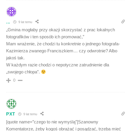
...
9 lat temu
„Gmina mogłaby przy okazji skorzystać z prac lokalnych
fotografików i ten sposób ich promować,”
Mam wrażenie, że chodzi tu konkretnie o jednego fotografa-
Kazimierza zwanego Franciszkiem… czy odwrotnie? Albo
jakoś tak.
W każdym razie chodzi o nepotyczne zatrudnienie dla
„swojego chłopa”.
0
PXT
9 lat temu
[quote name=”czego to nie wymyślą”]Szanowny
Komentatorze, żeby kogoś obrażać i posądzać, trzeba mieć