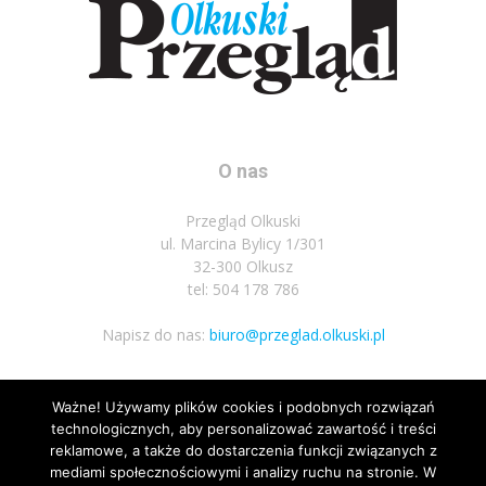
O nas
Przegląd Olkuski
ul. Marcina Bylicy 1/301
32-300 Olkusz
tel: 504 178 786
Napisz do nas:
biuro@przeglad.olkuski.pl
Ważne! Używamy plików cookies i podobnych rozwiązań
Podążaj za nami
technologicznych, aby personalizować zawartość i treści
reklamowe, a także do dostarczenia funkcji związanych z
mediami społecznościowymi i analizy ruchu na stronie. W