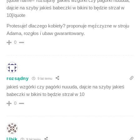
[quote name=”rozsądny”]jakieś wzgórki czy pagórki nuuuda,
dajcie na szyby jakieś babeczki w bikini to będzie strzał w
10[/quote
Protesuje! dlaczego kobiety? proponuje mężczyzne w stroju
Adama, rozgłos i ubaw gwarantowany.
0
rozsądny
9 lat temu
jakieś wzgórki czy pagórki nuuuda, dajcie na szyby jakieś
babeczki w bikini to będzie strzał w 10
0
Ubik
9 lat temu