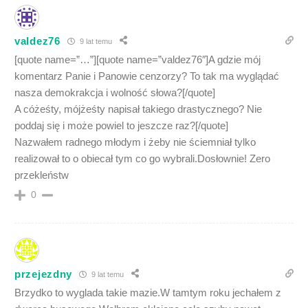
valdez76
9 lat temu
[quote name=”…”][quote name=”valdez76″]A gdzie mój
komentarz Panie i Panowie cenzorzy? To tak ma wyglądać
nasza demokrakcja i wolność słowa?[/quote]
A cóżeśty, mójżeśty napisał takiego drastycznego? Nie
poddaj się i może powiel to jeszcze raz?[/quote]
Nazwałem radnego młodym i żeby nie ściemniał tylko
realizował to o obiecał tym co go wybrali.Dosłownie! Zero
przekleństw
0
przejezdny
9 lat temu
Brzydko to wyglada takie mazie.W tamtym roku jechałem z