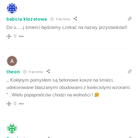
babcia klozetowa
9 lat temu
Do u…..j śmierci będziemy czekać na nazwy przystanków!!
0
theon
9 lat temu
,, Kolejnym pomysłem są betonowe kosze na śmieci,
udekorowane blaszanymi obudowami z kwiecistymi wzorami.
” . Wielu popaprańców chodzi na wolności !
0