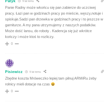
Patyk
9 lat temu
Panie Radny może wkońcu się pan zabierze do uczciwej
pracy. Łazi pan w godzinach pracy po mieście, węszy,notuje i
spiskuje.Sadzi pan drzewka w godzinach pracy i to jeszcze w
garniturze. A my pana utrzymujemy z naszych podatków.
Może dość lansu, do roboty . Kadencja się już wkrótce
kończy i może ktoś to rozliczy.
0
Pisiewicz
9 lat temu
Zbędne koszta Mróweczko lepiej tam pilnuj ARMiRu żeby
rolnicy mieli dotacje na czas
0