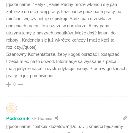
[quote name=”Patyk”]Panie Radny może wkońcu się pan
zabierze do uczciwej pracy. Łazi pan w godzinach pracy po
mieście, węszy,notuje i spiskuje.Sadzi pan drzewka w
godzinach pracy i to jeszcze w garniturze. A my pana
utrzymujemy z naszych podatków. Może dość lansu, do
roboty . Kadencja się już wkrótce kończy i może ktoś to
rozliczy.[/quote]
Szanowny Komentatorze, żeby kogoś obrażać i posądzać,
trzeba mieć na to dowód. Informacje są wyssane z palca i
mają jedynie na celu dyskredytację osoby. Praca w godzinach
pracy to już pomówienie.
0
Podróżnik
9 lat temu
[quote name=”babcia klozetowa”]Do u…..j śmierci będziemy