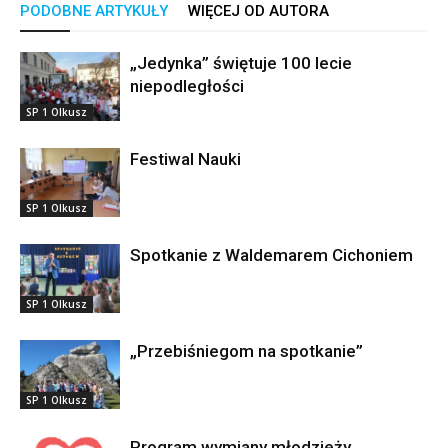
PODOBNE ARTYKUŁY
WIĘCEJ OD AUTORA
„Jedynka” świętuje 100 lecie
niepodległości
SP 1 Olkusz
Festiwal Nauki
SP 1 Olkusz
Spotkanie z Waldemarem Cichoniem
SP 1 Olkusz
„Przebiśniegom na spotkanie”
SP 1 Olkusz
Program wymiany młodzieży