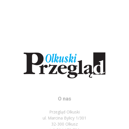
O nas
Przegląd Olkuski
ul. Marcina Bylicy 1/301
32-300 Olkusz