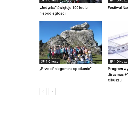
SP 1 Olkusz
SP 1 Olkusz
„Jedynka” świętuje 100 lecie
Festiwal Na
niepodległości
SP 1 Olkusz
SP 1 Olkusz
„Przebiśniegom na spotkanie”
Program wy
„Erasmus +”
Olkuszu