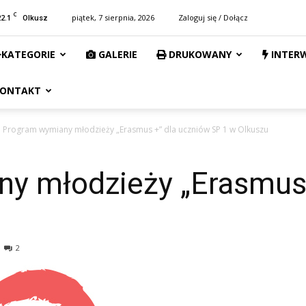
C
22.1
piątek, 7 sierpnia, 2026
Zaloguj się / Dołącz
Olkusz
KATEGORIE
GALERIE
DRUKOWANY
INTER
ONTAKT
Program wymiany młodzieży „Erasmus +” dla uczniów SP 1 w Olkuszu
y młodzieży „Erasmus 
2