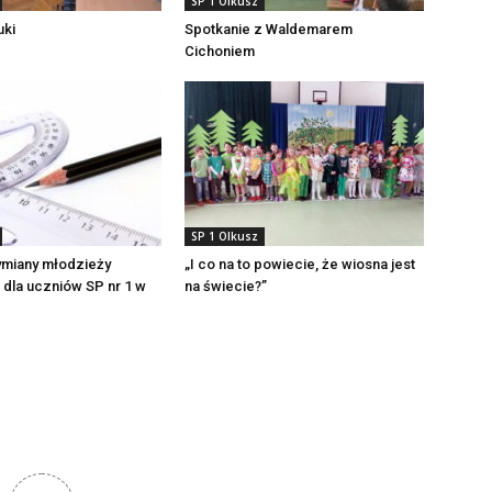
SP 1 Olkusz
uki
Spotkanie z Waldemarem
Cichoniem
SP 1 Olkusz
miany młodzieży
„I co na to powiecie, że wiosna jest
 dla uczniów SP nr 1 w
na świecie?”