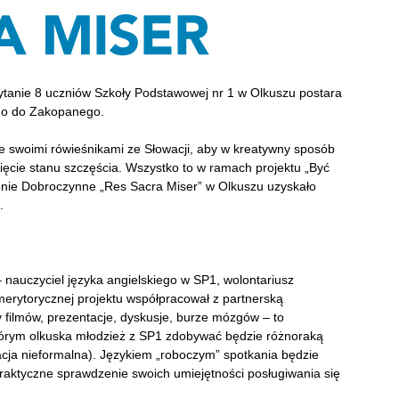
ytanie 8 uczniów Szkoły Podstawowej nr 1 w Olkuszu postara
go do Zakopanego.
 ze swoimi rówieśnikami ze Słowacji, aby w kreatywny sposób
nięcie stanu szczęścia. Wszystko to w ramach projektu „Być
enie Dobroczynne „Res Sacra Miser” w Olkuszu uzyskało
.
– nauczyciel języka angielskiego w SP1, wolontariusz
merytorycznej projektu współpracował z partnerską
y filmów, prezentacje, dyskusje, burze mózgów – to
tórym olkuska młodzież z SP1 zdobywać będzie różnoraką
acja nieformalna). Językiem „roboczym” spotkania będzie
praktyczne sprawdzenie swoich umiejętności posługiwania się