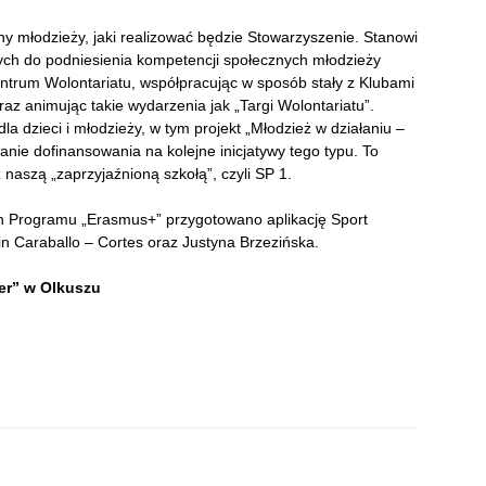
y młodzieży, jaki realizować będzie Stowarzyszenie. Stanowi
ych do podniesienia kompetencji społecznych młodzieży
ntrum Wolontariatu, współpracując w sposób stały z Klubami
z animując takie wydarzenia jak „Targi Wolontariatu”.
dla dzieci i młodzieży, w tym projekt „Młodzież w działaniu –
anie dofinansowania na kolejne inicjatywy tego typu. To
 naszą „zaprzyjaźnioną szkołą”, czyli SP 1.
 Programu „Erasmus+” przygotowano aplikację Sport
in Caraballo – Cortes oraz Justyna Brzezińska.
er” w Olkuszu