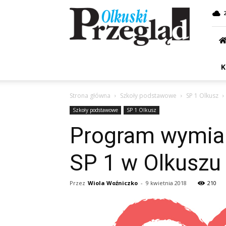
Przegląd
Olkuski
K
Strona główna
Szkoły podstawowe
SP 1 Olkusz
Szkoły podstawowe
SP 1 Olkusz
Program wymian
SP 1 w Olkuszu
Przez
Wiola Woźniczko
-
9 kwietnia 2018
210