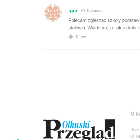
igor
8 lat temu
Polecam zgłaszac szkoły podstaw
stołówki. Wiadomo, ze jak szkoła łą
0
O n
Prze
ul. 