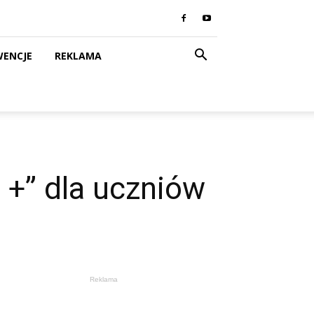
WENCJE
REKLAMA
+” dla uczniów
Reklama