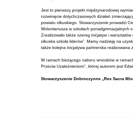
Jest to pierwszy projekt międzynarodowej wymian
rozwinięcie dotychczasowych działań zmierzając
powiatu olkuskiego. Stowarzyszenie prowadzi Ce
Wolontariusza w szkołach ponadgimnazjalnych ora
Zrealizowało także szereg inicjatyw i warsztatów 
olkuska szkoła liderów”. Mamy nadzieję na uzysk
także kolejna inicjatywa partnerska realizowana z
W ramach bieżącego naboru wniosków w ramach
Przeciw Uzależnieniom”, której autorem jest Edw
Stowarzyszenie Dobroczynne „Res Sacra Mis