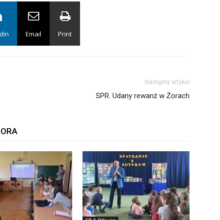
din
Email
Print
Następny artykuł
SPR. Udany rewanż w Żorach
TORA