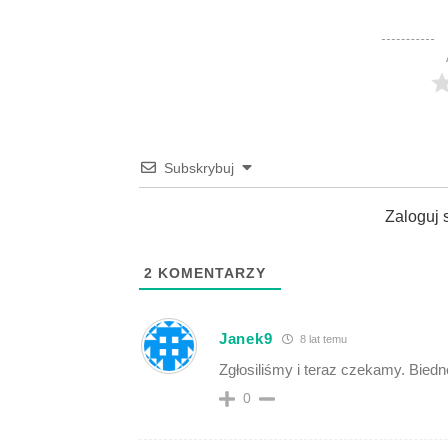
Subskrybuj
Zaloguj 
2
KOMENTARZY
Janek9
8 lat temu
Zgłosiliśmy i teraz czekamy. Biedne
0