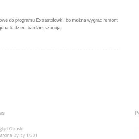
owe do programu Extrastolowki, bo można wygrac remont
dna to dzieci bardziej szanują.
as
P
gląd Olkuski
Marcina Bylicy 1/301