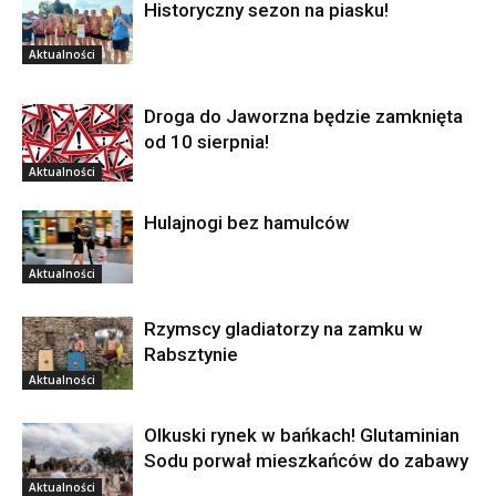
Historyczny sezon na piasku!
Aktualności
Droga do Jaworzna będzie zamknięta
od 10 sierpnia!
Aktualności
Hulajnogi bez hamulców
Aktualności
Rzymscy gladiatorzy na zamku w
Rabsztynie
Aktualności
Olkuski rynek w bańkach! Glutaminian
Sodu porwał mieszkańców do zabawy
Aktualności