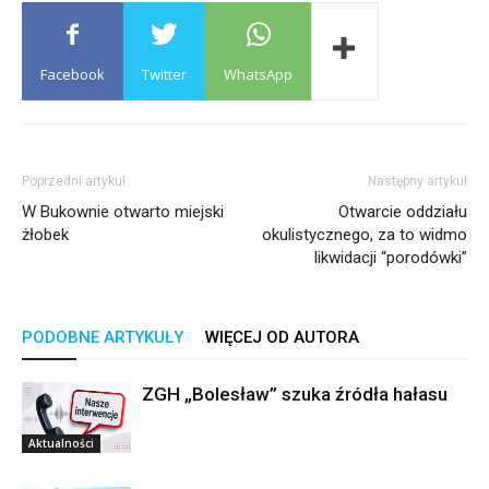
Facebook
Twitter
WhatsApp
Poprzedni artykuł
Następny artykuł
W Bukownie otwarto miejski
Otwarcie oddziału
żłobek
okulistycznego, za to widmo
likwidacji “porodówki”
PODOBNE ARTYKUŁY
WIĘCEJ OD AUTORA
ZGH „Bolesław” szuka źródła hałasu
Aktualności