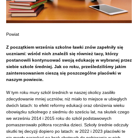
Powiat
Z początkiem września szkolne ławki znów zapełniły się
uczniami: wśród nich znaleźli się również tacy, którzy
postanowili kontynuować swoją edukację w wybranej przez
siebie szkole średniej. Jak co roku, prześledziliśmy jakim
zainteresowaniem cieszą się poszczególne placówki w
naszym powiecie.
W tym roku mury szkół średnich w naszej okolicy zasiliło
zdecydowanie mniej uczniów, niż miało to miejsce w ubiegłych
dwóch latach: to efekt reformy edukacji oraz obniżenia wieku
obowiązku szkolnego z siedmiu do sześciu lat, na skutek czego
we wrześniu 2014 i 2015 roku do szkół podstawowych
pomaszerowało półtora rocznika dzieci. Szkoły średnie odczuły
skutki tej decyzji dopiero po latach: w 2022 i 2023 placówki te
nie mogły narzekać na brak chętnych do pobierania w nich