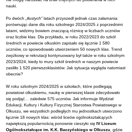
nauki.
Po dwóch
„tłustych”
latach przyszedł jednak czas załamania:
porównując dane dla roku szkolnego 2024/2025 z poprzednimi
latami, widzimy bowiem znaczącą różnicę w liczbach uczniów
oraz liczbie klas. Dla przykładu, w roku 2022/2023 do szkół
średnich w powiecie olkuskim zapisało się łącznie 1 580
uczniów, co spowodowało utworzeniem 50 nowych klas. Trend
zwyżkowy w rekrutacji kontynuowany był także w roku szkolnym
2023/2024, kiedy to mury szkół średnich w naszym powiecie
zasiliło 1 520 pierwszoklasistów. Jak sytuacja wygląda natomiast
obecnie?
W roku szkolnym 2024/2025 w szkołach, które podlegają
powiatowi olkuskiemu, naukę w pierwszej klasie zdecydowało
się podjąć… zaledwie 575 uczniów. Jak informuje Wydział
Edukacji, Kultury i Kultury Fizycznej Starostwa Powiatowego w
Olkuszu, we wszystkich podległych mu jednostkach utworzono
łącznie 18 nowych klas: wśród liceów ogólnokształcących
największą popularnością ponownie cieszyło się
IV Liceum
Ogólnokształcące im. K.K. Baczyńskiego w Olkuszu
, gdzie