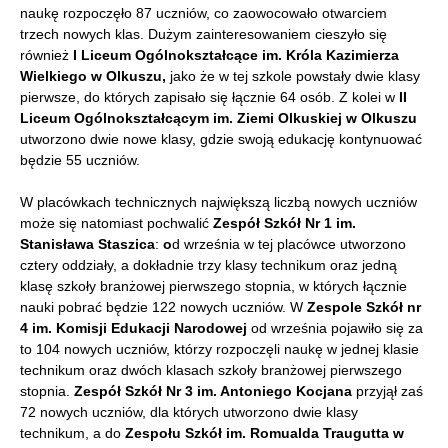
naukę rozpoczęło 87 uczniów, co zaowocowało otwarciem
trzech nowych klas. Dużym zainteresowaniem cieszyło się
również
I Liceum Ogólnokształcące im. Króla Kazimierza
Wielkiego w Olkuszu,
jako że
w tej szkole powstały dwie klasy
pierwsze, do których zapisało się łącznie 64 osób. Z kolei w
II
Liceum Ogólnokształcącym im. Ziemi Olkuskiej
w Olkuszu
utworzono dwie nowe klasy, gdzie swoją edukację kontynuować
będzie 55 uczniów.
W placówkach technicznych największą liczbą nowych uczniów
może się natomiast pochwalić
Zespół Szkół Nr 1 im.
Stanisława Staszica
:
o
d września w tej placówce utworzono
cztery oddziały, a dokładnie trzy klasy technikum oraz jedną
klasę szkoły branżowej pierwszego stopnia, w których łącznie
nauki pobrać będzie 122 nowych uczniów. W
Zespole Szkół nr
4 im. Komisji Edukacji Narodowej
od września pojawiło się za
to 104 nowych uczniów, którzy rozpoczęli naukę w jednej klasie
technikum oraz dwóch klasach szkoły branżowej pierwszego
stopnia.
Zespół Szkół Nr 3 im. Antoniego Kocjana
przyjął zaś
72 nowych uczniów, dla których utworzono dwie klasy
technikum, a do
Zespołu Szkół im. Romualda Traugutta w