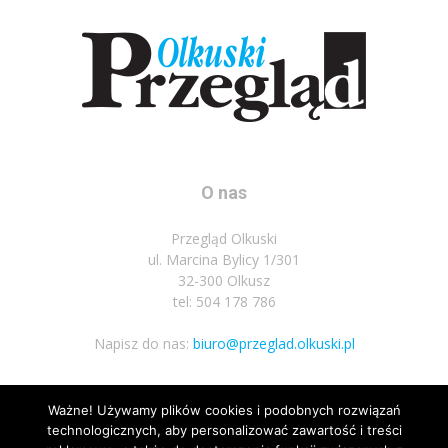
O nas
Przegląd Olkuski
ul. Marcina Bylicy 1/301
32-300 Olkusz
tel: 504 178 786
Napisz do nas:
biuro@przeglad.olkuski.pl
Ważne! Używamy plików cookies i podobnych rozwiązań
Podążaj za nami
technologicznych, aby personalizować zawartość i treści