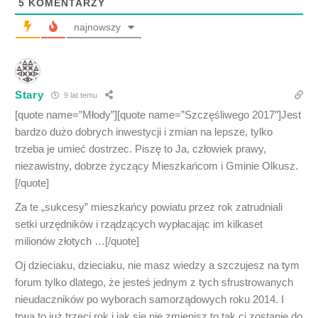
5
KOMENTARZY
najnowszy
Stary
9 lat temu
[quote name=”Młody”][quote name=”Szczęśliwego 2017″]Jest
bardzo dużo dobrych inwestycji i zmian na lepsze, tylko
trzeba je umieć dostrzec. Piszę to Ja, człowiek prawy,
niezawistny, dobrze życzący Mieszkańcom i Gminie Olkusz.
[/quote]
Za te „sukcesy” mieszkańcy powiatu przez rok zatrudniali
setki urzędników i rządzących wypłacając im kilkaset
milionów złotych …[/quote]
Oj dzieciaku, dzieciaku, nie masz wiedzy a szczujesz na tym
forum tylko dlatego, że jesteś jednym z tych sfrustrowanych
nieudaczników po wyborach samorządowych roku 2014. I
trwa to już trzeci rok i jak się nie zmienisz to tak ci zostanie do