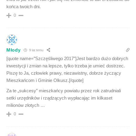
końca twoich dni.
0
Młody
9 lat temu
[quote name=”Szczęśliwego 2017″]Jest bardzo dużo dobrych
inwestycji i zmian na lepsze, tylko trzeba je umieć dostrzec.
Piszę to Ja, człowiek prawy, niezawistny, dobrze życzący
Mieszkańcom i Gminie Olkusz.[/quote]
Za te „sukcesy” mieszkańcy powiatu przez rok zatrudniali
setki urzędników i rządzących wypłacając im kilkaset
milionów złotych …
0