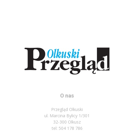
O nas
Przegląd Olkuski
ul. Marcina Bylicy 1/301
32-300 Olkusz
tel: 504 178 786