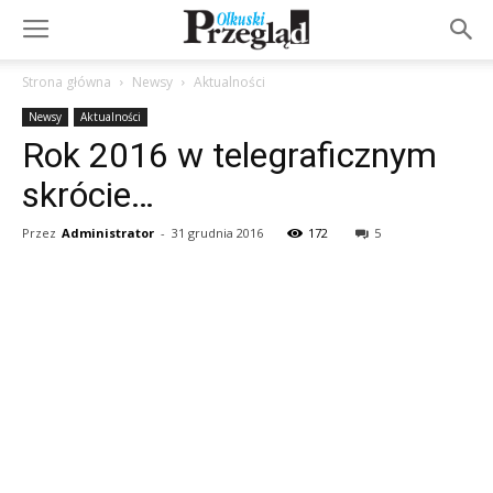
Strona główna
Newsy
Aktualności
Newsy
Aktualności
Rok 2016 w telegraficznym
skrócie…
Przez
Administrator
-
31 grudnia 2016
172
5