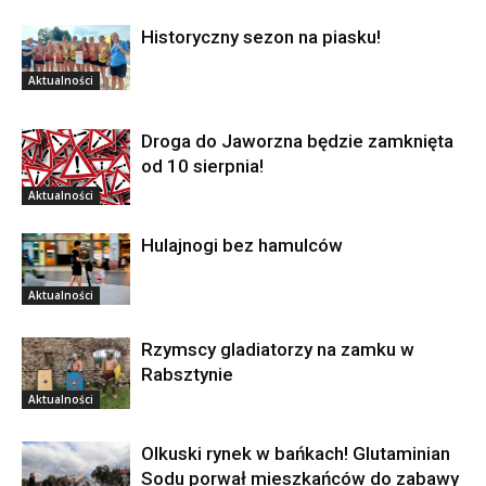
Historyczny sezon na piasku!
Aktualności
Droga do Jaworzna będzie zamknięta
od 10 sierpnia!
Aktualności
Hulajnogi bez hamulców
Aktualności
Rzymscy gladiatorzy na zamku w
Rabsztynie
Aktualności
Olkuski rynek w bańkach! Glutaminian
Sodu porwał mieszkańców do zabawy