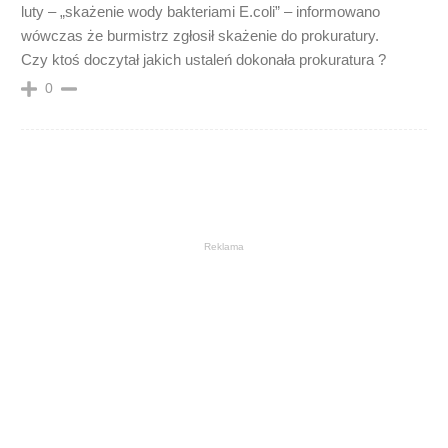
luty – „skażenie wody bakteriami E.coli” – informowano
wówczas że burmistrz zgłosił skażenie do prokuratury.
Czy ktoś doczytał jakich ustaleń dokonała prokuratura ?
0
Reklama