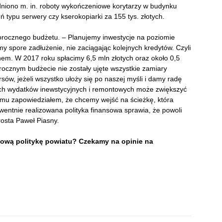
niono m. in. roboty wykończeniowe korytarzy w budynku
ń typu serwery czy kserokopiarki za 155 tys. złotych.
łorocznego
budżetu. – Planujemy inwestycje na poziomie
y spore zadłużenie, nie zaciągając kolejnych kredytów. Czyli
anem.
W 2017 roku spłacimy 6,5 mln złotych oraz około 0,5
rocznym budżecie nie zostały ujęte wszystkie zamiary
ów, jeżeli wszystko ułoży się po naszej myśli i damy radę
ch wydatków inewstycyjnych i remontowych może zwiększyć
emu zapowiedziałem, że chcemy wejść na ścieżkę, która
entnie realizowana polityka finansowa sprawia, że powoli
rosta Paweł Piasny.
sową politykę powiatu? Czekamy na opinie n
a