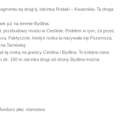
gmentu tej drogi tj. odcinka Rodaki – Kwaśniów. Ta droga
ek już na terenie Bydlina.
t. przebudowy mostu w Cieślinie. Problem w tym, że przez
sza. Faktycznie, kiedyś rzeka ta nazywała się Pszemsza,
 na Tarnówkę.
tą rzeką na granicy Cieślina i Bydlina. To kolejna ruina
go ok. 150 m odcinka drogi od strony Bydlina można
 fundusz płac starostwa