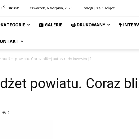
C
23
czwartek, 6 sierpnia, 2026
Zaloguj się / Dołącz
Olkusz
KATEGORIE
GALERIE
DRUKOWANY
INTER
ONTAKT
budżet powiatu. Coraz bliżej autostrady inwestycji?
żet powiatu. Coraz bli
9