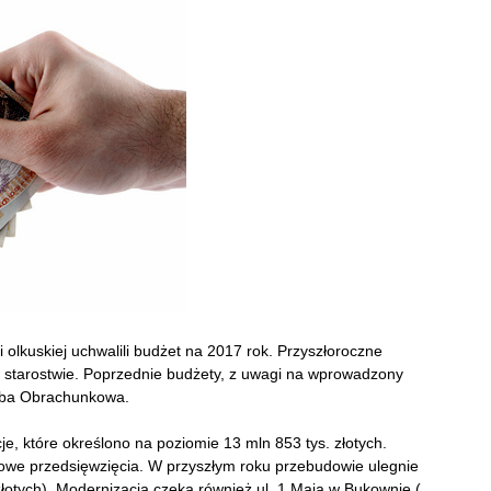
 olkuskiej uchwalili budżet na 2017 rok. Przyszłoroczne
 w starostwie. Poprzednie budżety, z uwagi na wprowadzony
zba Obrachunkowa.
e, które określono na poziomie 13 mln 853 tys. złotych.
owe przedsięwzięcia. W przyszłym roku przebudowie ulegnie
złotych). Modernizacja czeka również ul. 1 Maja w Bukownie (