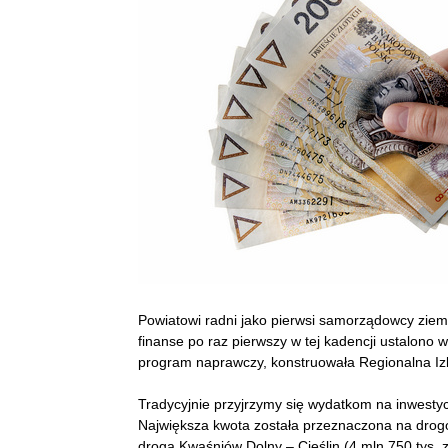
Powiatowi radni jako pierwsi samorządowcy ziemi
finanse po raz pierwszy w tej kadencji ustalono
program naprawczy, konstruowała Regionalna I
Tradycyjnie przyjrzymy się wydatkom na inwestycj
Największa kwota została przeznaczona na drog
droga Kwaśniów Dolny – Cieślin (4 mln 750 tys. 