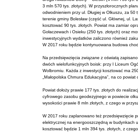
3 mln 570 tys. złotych). W przyszłorocznych plan
odwodnieniem przy ul. Długiej w Olkuszu, za 50 
terenie gminy Bolesław (część ul. Głównej, ul. La
kosztować 90 tys. złotych. Powiat ma zamiar o
Gołaczewach i Osieku (250 tys. złotych) oraz mos
inwestycyjnych wydatków zaliczono również zak
W 2017 roku będzie kontynuowana budowa chodni
Na przedsięwzięcia związane z oświatą zapisano 
dwóch wielofunkcyjnych boisk: przy I Liceum Og
Wolbromiu. Każda z inwestycji kosztować ma 250 ty
„Małopolska Chmura Edukacyjna”, na co powiat otr
Powiat dołoży prawie 177 tys. złotych do realiza
cyfrowego zasobu geodezyjnego w powiecie olku
wysokości prawie 8 mln złotych, z czego w przys
W 2017 roku zaplanowano też przedsięwzięcie p
elektrycznej na energooszczędną w budynkach uż
kosztować będzie 1 mln 394 tys. złotych, z czego 