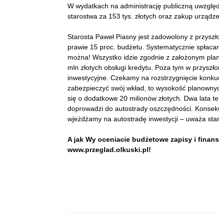
W wydatkach na administrację publiczną uwzględ
starostwa za 153 tys. złotych oraz zakup urządze
Starosta Paweł Piasny jest zadowolony z przysz
prawie 15 proc. budżetu. Systematycznie spłacam
można!
Wszystko idzie zgodnie z założonym pl
mln złotych obsługi kredytu.
Poza tym w przyszło
inwestycyjne. Czekamy na rozstrzygnięcie konkurs
zabezpieczyć swój wkład, to wysokość planowny
się o dodatkowe 20 milionów złotych.
Dwa lata t
doprowadzi do autostrady oszczędności. Konsekw
wjeżdżamy na autostradę inwestycji – uważa sta
A jak Wy oceniacie budżetowe zapisy i finan
www.przeglad.olkuski.pl!