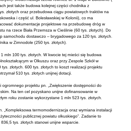
ach jest także budowa kolejnej części chodnika z
tys. złotych oraz przebudowa ciągu powiatowych traktów na
skowska i część ul. Bolesławskiej w Kolonii), co ma
pracować dokumentacje projektowe na przebudowę dróg w
tu na rzece Biała Przemsza w Cieślinie (60 tys. złotych). Do
up samochodu dostawczo – brygadowego za 120 tys. złotych.
ka w Zimnodole (250 tys. złotych).
1 mln 100 tys. złotych. W kwocie tej mieści się budowa
ólnokształcącym w Olkuszu oraz przy Zespole Szkół w
s. złotych. 600 tys. złotych to koszt realizacji projektu
zymał 510 tys. złotych unijnej dotacji.
cji ogromnego projektu pn. „Zwiększenie dostępności do
skim. Na ten cel pozyskano unijne dofinansowanie w
złym roku zostanie wykorzystane 1 mln 523 tys. złotych.
n. „Kompleksowa termomodernizacja oraz wymiana instalacji
yteczności publicznej powiatu olkuskiego”. Zadanie to
836,5 tys. złotych stanowi unijne wsparcie.