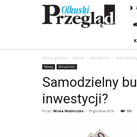
Przegląd
Olkuski
K
Strona główna
Newsy
Aktualności
Samodzielny 
Newsy
Aktualności
Samodzielny bud
inwestycji?
Przez
Wiola Woźniczko
-
19 grudnia 2016
100