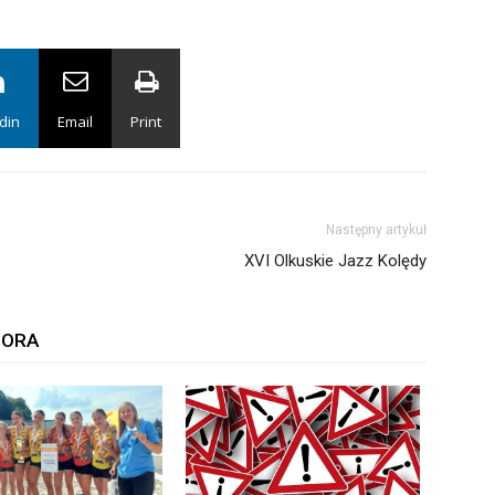
din
Email
Print
Następny artykuł
XVI Olkuskie Jazz Kolędy
TORA