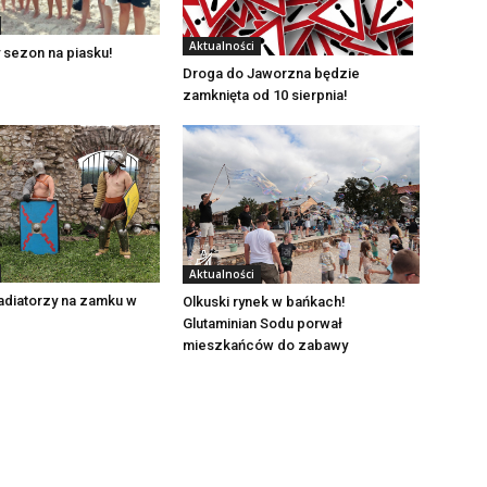
Aktualności
 sezon na piasku!
Droga do Jaworzna będzie
zamknięta od 10 sierpnia!
Aktualności
adiatorzy na zamku w
Olkuski rynek w bańkach!
Glutaminian Sodu porwał
mieszkańców do zabawy