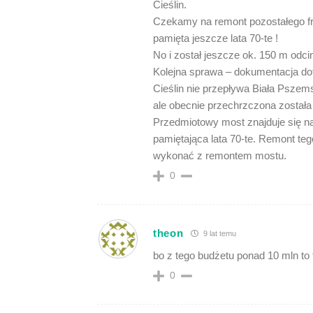
Cieślin.
Czekamy na remont pozostałego fra
pamięta jeszcze lata 70-te !
No i został jeszcze ok. 150 m odcin
Kolejna sprawa – dokumentacja do
Cieślin nie przepływa Biała Pszem
ale obecnie przechrzczona została
Przedmiotowy most znajduje się nad 
pamiętająca lata 70-te. Remont te
wykonać z remontem mostu.
0
theon
9 lat temu
bo z tego budżetu ponad 10 mln to
0