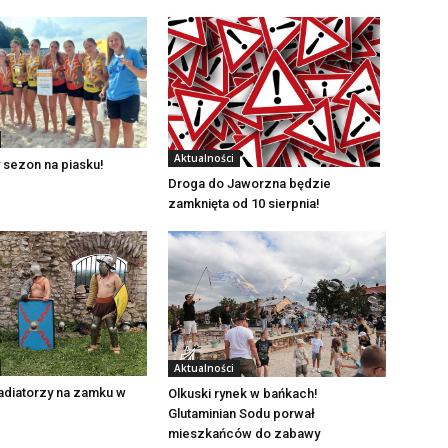
Aktualności
 sezon na piasku!
Droga do Jaworzna będzie
zamknięta od 10 sierpnia!
Aktualności
adiatorzy na zamku w
Olkuski rynek w bańkach!
Glutaminian Sodu porwał
mieszkańców do zabawy