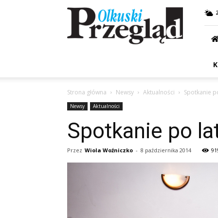
Przegląd
Olkuski
K
Strona główna
Newsy
Aktualności
Spotkanie p
Newsy
Aktualności
Spotkanie po la
Przez
Wiola Woźniczko
-
8 października 2014
91