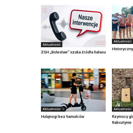
Aktualności
Aktualności
Historyczny
ZGH „Bolesław” szuka źródła hałasu
Aktualności
Aktualności
Rzymscy gl
Hulajnogi bez hamulców
Rabsztynie