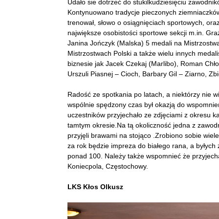
Udało sie dotrzeć do stukilkudziesięciu zawodnik
Kontynuowano tradycje pieczonych ziemniaczków.
trenował, słowo o osiągnięciach sportowych, ora
największe osobistości sportowe sekcji m.in. Gr
Janina Jończyk (Malska) 5 medali na Mistrzostw
Mistrzostwach Polski a także wielu innych medali
biznesie jak Jacek Czekaj (Marlibo), Roman Chłos
Urszuli Piasnej – Cioch, Barbary Gil – Ziarno, Zbi
Radość ze spotkania po latach, a niektórzy nie wi
wspólnie spędzony czas był okazją do wspomnień
uczestników przyjechało ze zdjęciami z okresu k
tamtym okresie.Na tą okoliczność jedna z zawodni
przyjęli brawami na stojąco .Zrobiono sobie wiel
za rok będzie impreza do białego rana, a byłyc
ponad 100. Należy także wspomnieć że przyjecha
Koniecpola, Częstochowy.
LKS Kłos Olkusz