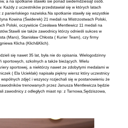
ów, a na spotkanie stawiło sie ponad siedemdziesiąt osób.
 Każdy z uczestników przedstawiał się w których latach
z z panieńskiego nazwiska.Na spotkanie stawiły się wszystkie
ażyna Kowina (Świderek) 21 medali na Mistrzostwach Polski,
ach Polski, oczywiście Czesława Mentlewicz 11 medali na
stów.Stawili sie także zawodnicy którzy odnieśli sukces w
ta (Maro), Stanisław Chłosta ( Kurier Team), czy firmy
gniewa Klicha (Klich&Klich).
dzieli się nawet 35 lat, była nie do opisania. Wielogodzinny
 sportowych, szkolnych a także bieżących. Wielu
ariery sportowej, a niektórzy nawet ze zdobytymi medalami w
czek ( Ela Ucieklak) napisała piękny wiersz który uczestnicy
e wspólnych zdjęć i wszyscy rozjechali się w postanowieniu że
h zawodników trenowanych przez Janusza Mentlewicza będzie
li zawodnicy z odległych miast np: z Tarnowa,Sędziszowa,