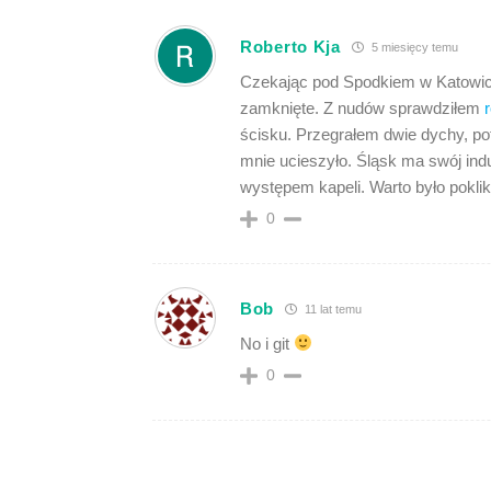
Roberto Kja
5 miesięcy temu
Czekając pod Spodkiem w Katowicac
zamknięte. Z nudów sprawdziłem
r
ścisku. Przegrałem dwie dychy, pot
mnie ucieszyło. Śląsk ma swój indu
występem kapeli. Warto było poklik
0
Bob
11 lat temu
No i git
0