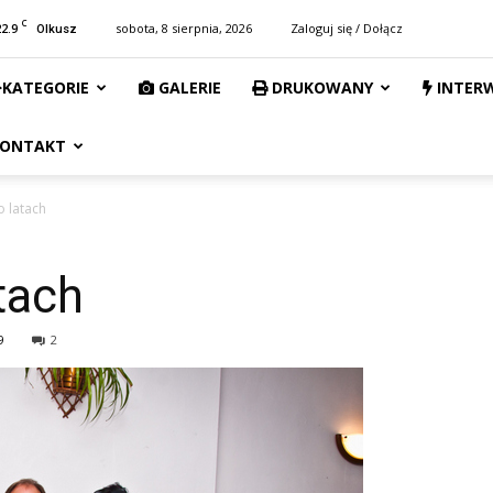
C
22.9
sobota, 8 sierpnia, 2026
Zaloguj się / Dołącz
Olkusz
KATEGORIE
GALERIE
DRUKOWANY
INTER
ONTAKT
o latach
tach
9
2