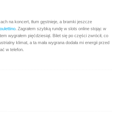
h na koncert, tłum gęstnieje, a bramki jeszcze
oulettino
. Zagrałem szybką rundę w slots online stojąc w
em wygrałem pięćdziesiąt. Bilet się po części zwrócił, co
strialny klimat, a ta mała wygrana dodała mi energii przed
ać w telefon.