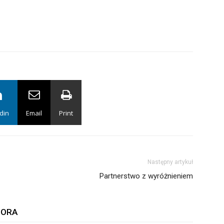
din
Email
Print
Następny artykuł
Partnerstwo z wyróżnieniem
TORA