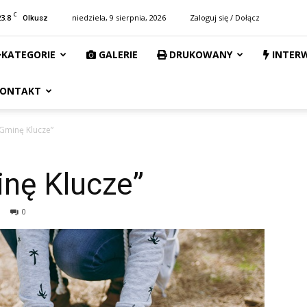
C
23.8
niedziela, 9 sierpnia, 2026
Zaloguj się / Dołącz
Olkusz
KATEGORIE
GALERIE
DRUKOWANY
INTER
ONTAKT
Gminę Klucze”
nę Klucze”
0