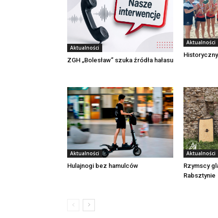
Aktualności
Aktualności
Historyczny
ZGH „Bolesław” szuka źródła hałasu
Aktualności
Aktualności
Rzymscy gl
Hulajnogi bez hamulców
Rabsztynie