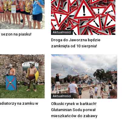
Aktualności
 sezon na piasku!
Droga do Jaworzna będzie
zamknięta od 10 sierpnia!
Aktualności
adiatorzy na zamku w
Olkuski rynek w bańkach!
Glutaminian Sodu porwał
mieszkańców do zabawy