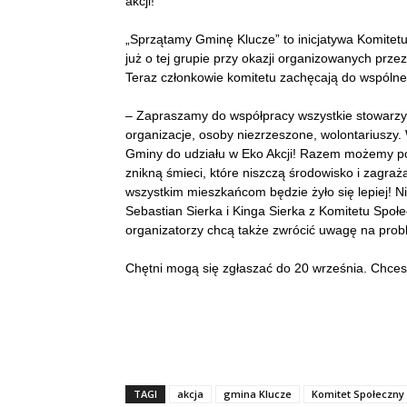
akcji!
„Sprzątamy Gminę Klucze” to inicjatywa Komite
już o tej grupie przy okazji organizowanych przez
Teraz członkowie komitetu zachęcają do wspóln
– Zapraszamy do współpracy wszystkie stowarzysz
organizacje, osoby niezrzeszone, wolontariuszy
Gminy do udziału w Eko Akcji! Razem możemy pos
znikną śmieci, które niszczą środowisko i zagra
wszystkim mieszkańcom będzie żyło się lepiej! Ni
Sebastian Sierka i Kinga Sierka z Komitetu Społ
organizatorzy chcą także zwrócić uwagę na pro
Chętni mogą się zgłaszać do 20 września. Chces
TAGI
akcja
gmina Klucze
Komitet Społeczn