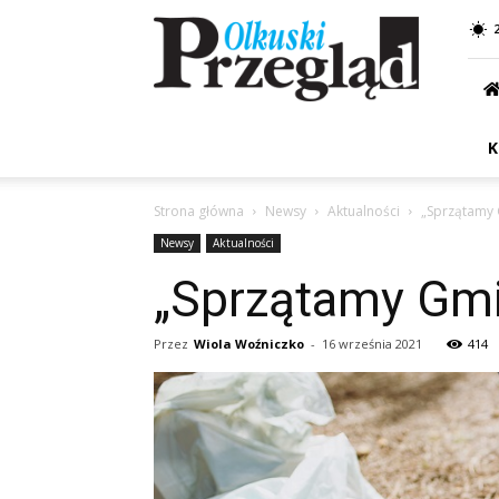
Przegląd
Olkuski
K
Strona główna
Newsy
Aktualności
„Sprzątamy 
Newsy
Aktualności
„Sprzątamy Gmi
Przez
Wiola Woźniczko
-
16 września 2021
414