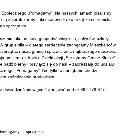
tu Społecznego „Pomagamy”. Na naszych łamach pisaliśmy
 nią zbiórek karmy i akcesoriów dla zwierząt ze schroniska.
ego sprzątania.
enia lokalne, koła gospodyń wiejskich, sołtysów, szkoły,
. W grupie siła – dlatego serdecznie zachęcamy Mieszkańców
przątać naszą gminę i sprawić, że z najbliższego otoczenia
żają naszemu zdrowiu. Dzięki akcji „Sprzątamy Gminę Klucze”
e bądź bierny i przyłącz się do nas! – zapraszają do udziału
ecznego „Pomagamy”. Nie tylko o sprzątanie chodzi –
blem zaśmiecania środowiska.
z dowiedzieć się więcej? Zadzwoń pod nr 692 776 677.
y Pomagamy
sprzątanie