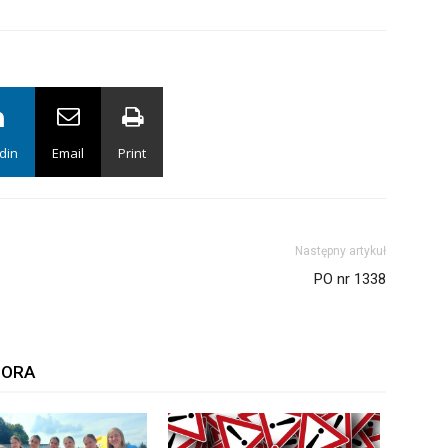
din
Email
Print
Następny artykuł
PO nr 1338
TORA