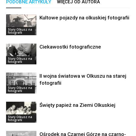
PODOBNE ARTYKUŁY
WIĘCEJ OD AUTORA
Kultowe pojazdy na olkuskiej fotografii
Stary Olkusz na
fotografii
Ciekawostki fotograficzne
Stary Olkusz na
fotografii
II wojna światowa w Olkuszu na starej
fotografii
Stary Olkusz na
fotografii
Święty papież na Ziemi Olkuskiej
Stary Olkusz na
fotografii
Ośrodek na Czarnej Górze na czarno-