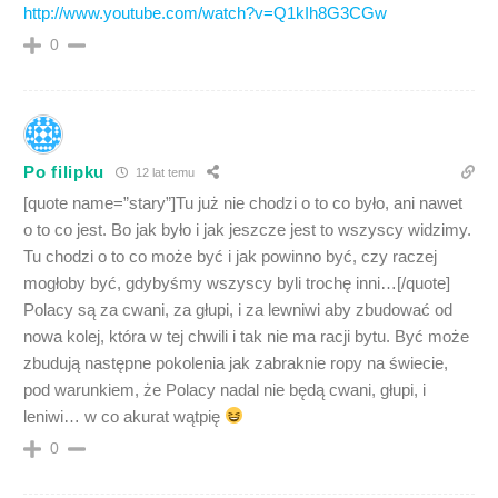
http://www.youtube.com/watch?v=Q1kIh8G3CGw
0
Po filipku
12 lat temu
[quote name=”stary”]Tu już nie chodzi o to co było, ani nawet
o to co jest. Bo jak było i jak jeszcze jest to wszyscy widzimy.
Tu chodzi o to co może być i jak powinno być, czy raczej
mogłoby być, gdybyśmy wszyscy byli trochę inni…[/quote]
Polacy są za cwani, za głupi, i za lewniwi aby zbudować od
nowa kolej, która w tej chwili i tak nie ma racji bytu. Być może
zbudują następne pokolenia jak zabraknie ropy na świecie,
pod warunkiem, że Polacy nadal nie będą cwani, głupi, i
leniwi… w co akurat wątpię
0