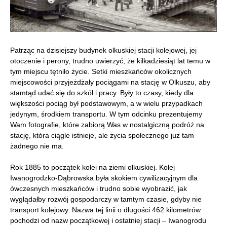
Patrząc na dzisiejszy budynek olkuskiej stacji kolejowej, jej
otoczenie i perony, trudno uwierzyć, że kilkadziesiąt lat temu w
tym miejscu tętniło życie. Setki mieszkańców okolicznych
miejscowości przyjeżdżały pociągami na stację w Olkuszu, aby
stamtąd udać się do szkół i pracy. Były to czasy, kiedy dla
większości pociąg był podstawowym, a w wielu przypadkach
jedynym, środkiem transportu. W tym odcinku prezentujemy
Wam fotografie, które zabiorą Was w nostalgiczną podróż na
stację, która ciągle istnieje, ale życia społecznego już tam
żadnego nie ma.
Rok 1885 to początek kolei na ziemi olkuskiej. Kolej
Iwanogrodzko-Dąbrowska była skokiem cywilizacyjnym dla
ówczesnych mieszkańców i trudno sobie wyobrazić, jak
wyglądałby rozwój gospodarczy w tamtym czasie, gdyby nie
transport kolejowy. Nazwa tej linii o długości 462 kilometrów
pochodzi od nazw początkowej i ostatniej stacji – Iwanogrodu