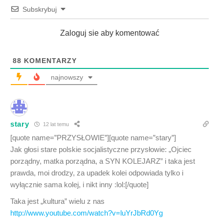
Subskrybuj
Zaloguj sie aby komentować
88
KOMENTARZY
najnowszy
stary
12 lat temu
[quote name=”PRZYSŁOWIE”][quote name=”stary”]
Jak głosi stare polskie socjalistyczne przysłowie: „Ojciec
porządny, matka porządna, a SYN KOLEJARZ” i taka jest
prawda, moi drodzy, za upadek kolei odpowiada tylko i
wyłącznie sama kolej, i nikt inny :lol:[/quote]
Taka jest „kultura” wielu z nas
http://www.youtube.com/watch?v=luYrJbRd0Yg