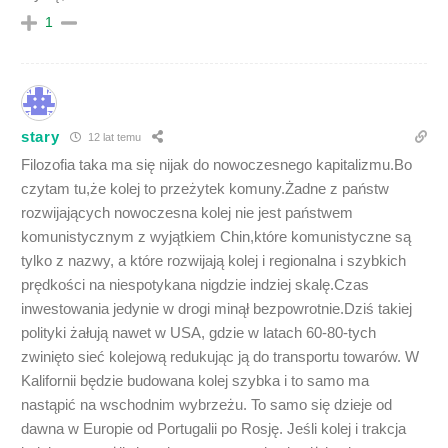
1
stary
12 lat temu
Filozofia taka ma się nijak do nowoczesnego kapitalizmu.Bo
czytam tu,że kolej to przeżytek komuny.Żadne z państw
rozwijających nowoczesna kolej nie jest państwem
komunistycznym z wyjątkiem Chin,które komunistyczne są
tylko z nazwy, a które rozwijają kolej i regionalna i szybkich
prędkości na niespotykana nigdzie indziej skalę.Czas
inwestowania jedynie w drogi minął bezpowrotnie.Dziś takiej
polityki żałują nawet w USA, gdzie w latach 60-80-tych
zwinięto sieć kolejową redukując ją do transportu towarów. W
Kalifornii będzie budowana kolej szybka i to samo ma
nastąpić na wschodnim wybrzeżu. To samo się dzieje od
dawna w Europie od Portugalii po Rosję. Jeśli kolej i trakcja