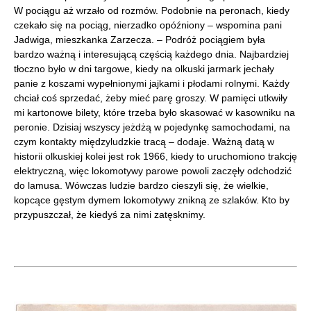
W pociągu aż wrzało od rozmów. Podobnie na peronach, kiedy
czekało się na pociąg, nierzadko opóźniony – wspomina pani
Jadwiga, mieszkanka Zarzecza. – Podróż pociągiem była
bardzo ważną i interesującą częścią każdego dnia. Najbardziej
tłoczno było w dni targowe, kiedy na olkuski jarmark jechały
panie z koszami wypełnionymi jajkami i płodami rolnymi. Każdy
chciał coś sprzedać, żeby mieć parę groszy. W pamięci utkwiły
mi kartonowe bilety, które trzeba było skasować w kasowniku na
peronie. Dzisiaj wszyscy jeżdżą w pojedynkę samochodami, na
czym kontakty międzyludzkie tracą – dodaje. Ważną datą w
historii olkuskiej kolei jest rok 1966, kiedy to uruchomiono trakcję
elektryczną, więc lokomotywy parowe powoli zaczęły odchodzić
do lamusa. Wówczas ludzie bardzo cieszyli się, że wielkie,
kopcące gęstym dymem lokomotywy znikną ze szlaków. Kto by
przypuszczał, że kiedyś za nimi zatęsknimy.