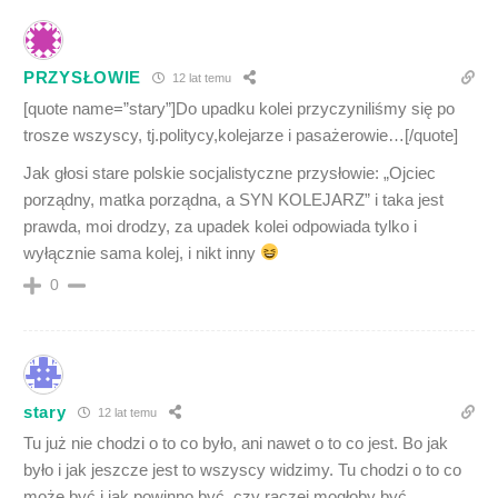
PRZYSŁOWIE
12 lat temu
[quote name=”stary”]Do upadku kolei przyczyniliśmy się po
trosze wszyscy, tj.politycy,kolejarze i pasażerowie…[/quote]
Jak głosi stare polskie socjalistyczne przysłowie: „Ojciec
porządny, matka porządna, a SYN KOLEJARZ” i taka jest
prawda, moi drodzy, za upadek kolei odpowiada tylko i
wyłącznie sama kolej, i nikt inny
0
stary
12 lat temu
Tu już nie chodzi o to co było, ani nawet o to co jest. Bo jak
było i jak jeszcze jest to wszyscy widzimy. Tu chodzi o to co
może być i jak powinno być, czy raczej mogłoby być,