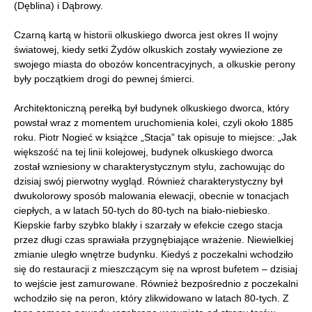
(Dęblina) i Dąbrowy.
Czarną kartą w historii olkuskiego dworca jest okres II wojny
światowej, kiedy setki Żydów olkuskich zostały wywiezione ze
swojego miasta do obozów koncentracyjnych, a olkuskie perony
były początkiem drogi do pewnej śmierci.
Architektoniczną perełką był budynek olkuskiego dworca, który
powstał wraz z momentem uruchomienia kolei, czyli około 1885
roku. Piotr Nogieć w książce „Stacja” tak opisuje to miejsce: „Jak
większość na tej linii kolejowej, budynek olkuskiego dworca
został wzniesiony w charakterystycznym stylu, zachowując do
dzisiaj swój pierwotny wygląd. Również charakterystyczny był
dwukolorowy sposób malowania elewacji, obecnie w tonacjach
ciepłych, a w latach 50-tych do 80-tych na biało-niebiesko.
Kiepskie farby szybko blakły i szarzały w efekcie czego stacja
przez długi czas sprawiała przygnębiające wrażenie. Niewielkiej
zmianie uległo wnętrze budynku. Kiedyś z poczekalni wchodziło
się do restauracji z mieszczącym się na wprost bufetem – dzisiaj
to wejście jest zamurowane. Również bezpośrednio z poczekalni
wchodziło się na peron, który zlikwidowano w latach 80-tych. Z