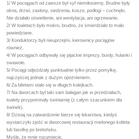
1/ W pociągach od zawsze był syf niemiłosierny. Brudne były
okna, drzwi, zasłony, siedzenia, kosze, podłogi – cuchnęło.
Nie działało oświetlenie, ani wentylacja, ani ogrzewanie.
2/ W toaletach było mokro, brudno, że śmierdziało to mało
powiedziane.
3/ Konduktorzy byli nieuprzejmi, kierownicy pociągów
również.
4/ W pociągach odbywały się pijackie imprezy, burdy, hulanki i
swawole.
5/ Pociągi odjeżdżały punktualnie tylko przez pomyłkę,
najczęściej jednak z dużym opóźnieniem.
6/ Za biletami stało się w długich kolejkach.
7/ Na dworcach był taki sam bałagan jak w przedziałach,
toalety przypominały świniarnię (z całym szacunkiem dla
świnek).
8/ Dzisiaj na zatwardzenie bierze się lekarstwa, kiedyś
wystarczyło zjeść w dworcowej restauracji mielonego kotleta
lub fasolkę po bretońsku.
Myślę, że mnie rozumiecie.