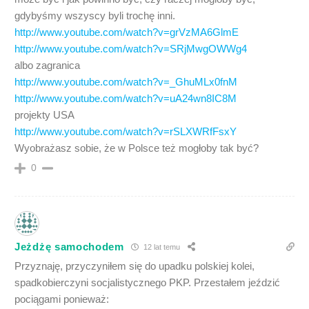
gdybyśmy wszyscy byli trochę inni.
http://www.youtube.com/watch?v=grVzMA6GlmE
http://www.youtube.com/watch?v=SRjMwgOWWg4
albo zagranica
http://www.youtube.com/watch?v=_GhuMLx0fnM
http://www.youtube.com/watch?v=uA24wn8IC8M
projekty USA
http://www.youtube.com/watch?v=rSLXWRfFsxY
Wyobrażasz sobie, że w Polsce też mogłoby tak być?
0
Jeżdżę samochodem
12 lat temu
Przyznaję, przyczyniłem się do upadku polskiej kolei,
spadkobierczyni socjalistycznego PKP. Przestałem jeździć
pociągami ponieważ: