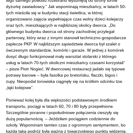
tego samego powodu rozebrano wysuniętą od strony torów
dyżurkę zawiadowcy.” Jak wspominają mieszkańcy, w latach 50-
tych mieściła się w budynku stacji świetlica, w której
organizowano zajęcia wypełniające czas wolny dzieci kolejarzy
oraz tych, mieszkających w najbliższej okolicy dworca. „Do
głównego budynku dworca od strony zachodniej przylegał
parterowy, który wraz z innymi stanowił techniczno-gospodarcze
zaplecze PKP. W najbliższym sąsiedztwie dworca był szalet o
ówczesnym standardzie, komórki i garaże. W jednej z komórek
dosyć długo funkcjonował mały warsztat stolarski z którego
usług w latach 70-tych okoliczni mieszkańcy czasami korzystali”
– pisze Piotr Nogieć. W dworcowej restauracji jadało się typowe
potrawy barowe – była fasolka po bretońsku, flaczki, bigos i
zupy. Nieopodal torowiska ciągnęły się na krótkim odcinku tzw.
„łąki kolejowe”.
Ponieważ kolej była dla większości podstawowym środkiem
transportu, pociągi w latach 60, 70 i 80 były przepełnione.
Szczególnie poranne i popołudniowe połączenia cieszyły się
dużą popularnością. – Jeździłam pociągiem codziennie do
szkoły. Wspominam tamten czas z ogromnym sentymentem, bo
każda taka podróż była ważna z towarzyskiego punktu widzenia.