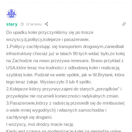
stary
12 lat temu
Do upadku kolei przyczyniliśmy się po trosze
wszyscy,tj.politycy,kolejarze i pasażerowie.
1.Politycy-zachłystując się transportem drogowym,zaniedbali
infrastrukturę chociaż już w latach 90-tych widać było,że kolej
na Zachodzie na nowo przeżywa renesans. Brano przykład z
USA,które teraz ma trudności z odbudową kolei i realizacją
szybkiej kolei. Podział na wiele spółek, jak w W.Brytanii, która
tego teraz żałuje. Wystarczyło 3 lub 4 spółki.
2.Kolejarze-którzy przyzwyczajeni do starych „porządków” i
przywilejów nie rozumieli konieczności radykalnych zmian.
3.Pasażerowie,którzy z radością przesiedli się do minibusów(
o wiele mniej wygodnych) i własnych samochodów i
zachłysnęli się drogami.
I wszyscy, moi drodzy macie rację.
Kiedy jest szansa na modernizację kolei za pieniądze unijne