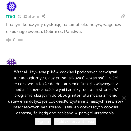
fred
12 lat temu
I na tym kończymy dyskusję na temat lokomotyw, wagonów i
olkuskiego dworca. Dobranoc Państwu.
0
Ważne! Używamy plików cookies i podobnych rozwiązań
Ewka
12 lat temu
technologicznych, aby personalizować zawartość i treści
[quote name=”Centr”]
reklamowe, a także do dostarczenia funkcji związanych z
Coś za dobrze jest pani zorientowana w szczegółach tego
mediami społecznościowymi i analizy ruchu na stronie. W
pijackiego procederu … Ale ulica Skalska wiele tłumaczy, na
programie służącym do obsługi internetu można zmienić
ustawienia dotyczące cookies.Korzystanie z naszych serwisów
Pakusce tego nie było, przynajmniej za komuny…[/quote] to
internetowych bez zmiany ustawień dotyczących cookies
prawda ze jestem dobrze zorientowana gdyż w
88
oznacza, że będą one zapisane w pamięci urządzenia.
przeciwieństwie do pana mam bardzo dobrą pamięc .pisze
Zgoda
Polityka prywatności
pan że na Pakusce pijaństwa nie było. a ja mówię że było nie
tylko0 na Skalskiej i na Pakusce ale w całym miescie. Co pan