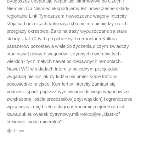
Bydgoszcz eksportuje wspaniałe lokomotywy do Czech i
Niemiec. Do Niemiec eksportujemy też nowoczesne składy
regionalne Link.Tymczasem nowoczesne wagony Intercity
stoją na bocznicach kolejowych,bo nie ma pieniędzy na ich
przeglądy okresowe. Za to na trasy wypuszczane są stare
składy z lat 70-tych po pobieżnych remontach.Kultura
pasażerów pozostawia wiele do życzenia,o czym świadczy
stan nawet nowych wagonów i czynnych dworców tych
wielkich i tych małych nawet po niedawnych remontach.
Nawet WC w składach Intercity po jednym przejeździe
wygadają nie raz jak by ludzie nie umieli sobie trafić w
odpowiednie miejsce. Komfort w Intercity zamiast się
podnieść spadł, poprzez wystawianie do biegu wagonów ze
zwiększona ilością przedziałów( zbyt wąskich) i ograniczenie
wpisanej w cenę biletu usługi gastronomicznej(herbata lub
kawa,cukier,kwasek cytrynowy,mikroskopijne „ciastko”
imbirowe, woda mineralna”
0