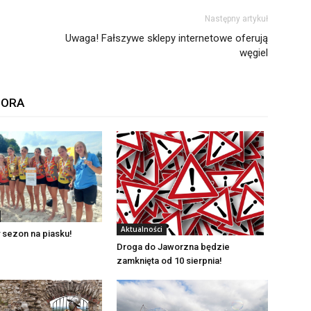
Następny artykuł
Uwaga! Fałszywe sklepy internetowe oferują
węgiel
TORA
Aktualności
 sezon na piasku!
Droga do Jaworzna będzie
zamknięta od 10 sierpnia!