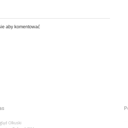
sie aby komentować
as
P
gląd Olkuski