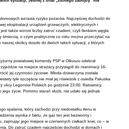
ich sytuacji. Jednej z ofiar „cichego zabójcy” nie
domowych wzrasta ryzyko pożarów. Najczęściej dochodzi do
wej eksploatacji urządzeń grzewczych, elektrycznych i
t także wzrost liczby zatruć czadem, czyli tlenkiem węgla.
ię śmiercią, o czym praktycznie co roku można przeczytać na
naszej okolicy doszło do dwóch takich sytuacji, z których
 dyżurny powiatowej komendy PSP w Olkuszu odebrał
zyjeździe na miejsce strażacy przystąpili do reanimacji 16-
wrócić jej czynności życiowe. Młoda dziewczyna została
estety tyle szczęścia nie miał jej rówieśnik z osiedla Pakuska
y ulicy Legionów Polskich po godzinie 23:00. Ratownicy,
 jego życie. Pomimo starań służb, nie udało się jednak
o spalania, który zachodzi przy niedostatku tlenu w
dzenia wynika z faktu, że gaz ten jest bezwonny i
, zajmując jego miejsce w czerwonych ciałkach krwi, co – w
nia. Do zatruć czadem najczęściej dochodzi w domach i