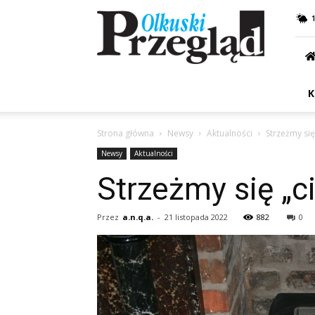
Przegląd
Olkuski
K
Strona główna
Newsy
Aktualności
Strzeżmy się
Newsy
Aktualności
Strzeżmy się „c
Przez
a.n.q.a.
-
21 listopada 2022
882
0