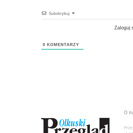
Subskrybuj
Zaloguj 
0
KOMENTARZY
O n
Prze