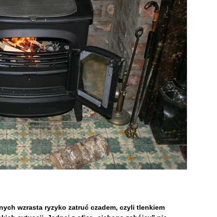
ch wzrasta ryzyko zatruć czadem, czyli tlenkiem