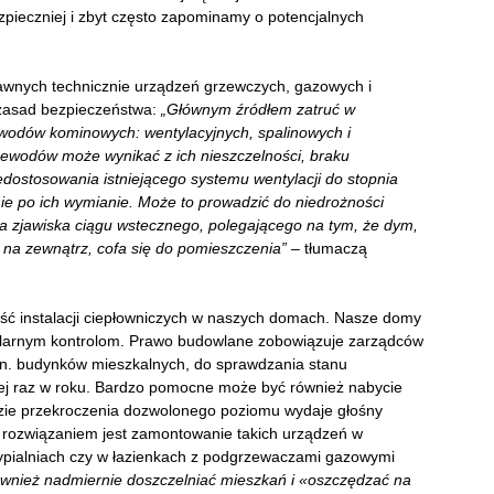
ezpieczniej i zbyt często zapominamy o potencjalnych
rawnych technicznie urządzeń grzewczych, gazowych i
 zasad bezpieczeństwa:
„Głównym źródłem zatruć w
wodów kominowych: wentylacyjnych, spalinowych i
ewodów może wynikać z ich nieszczelności, braku
edostosowania istniejącego systemu wentylacji do stopnia
nie po ich wymianie. Może to prowadzić do niedrożności
a zjawiska ciągu wstecznego, polegającego na tym, że dym,
a zewnątrz, cofa się do pomieszczenia”
– tłumaczą
ść instalacji ciepłowniczych w naszych domach. Nasze domy
ularnym kontrolom. Prawo budowlane zobowiązuje zarządców
.in. budynków mieszkalnych, do sprawdzania stanu
j raz w roku. Bardzo pomocne może być również nabycie
razie przekroczenia dozwolonego poziomu wydaje głośny
 rozwiązaniem jest zamontowanie takich urządzeń w
pialniach czy w łazienkach z podgrzewaczami gazowymi
wnież nadmiernie doszczelniać mieszkań i «oszczędzać na