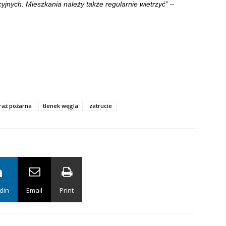
yjnych. Mieszkania należy także regularnie wietrzyć”
–
raż pożarna
tlenek węgla
zatrucie
din
Email
Print