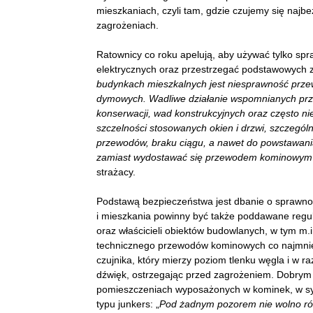
mieszkaniach, czyli tam, gdzie czujemy się najb
zagrożeniach.
Ratownicy co roku apelują, aby używać tylko sp
elektrycznych oraz przestrzegać podstawowych
budynkach mieszkalnych jest niesprawność prze
dymowych. Wadliwe działanie wspomnianych prz
konserwacji, wad konstrukcyjnych oraz często ni
szczelności stosowanych okien i drzwi, szczegól
przewodów, braku ciągu, a nawet do powstawani
zamiast wydostawać się przewodem kominowym n
strażacy.
Podstawą bezpieczeństwa jest dbanie o sprawno
i mieszkania powinny być także poddawane reg
oraz właścicieli obiektów budowlanych, w tym m
technicznego przewodów kominowych co najmnie
czujnika, który mierzy poziom tlenku węgla i w 
dźwięk, ostrzegając przed zagrożeniem. Dobrym
pomieszczeniach wyposażonych w kominek, w sy
typu junkers: „
Pod żadnym pozorem nie wolno ró