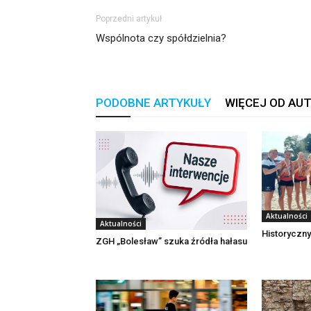
Poprzedni artykuł
Wspólnota czy spółdzielnia?
PODOBNE ARTYKUŁY
WIĘCEJ OD AU
Aktualności
Aktualności
Historyczny
ZGH „Bolesław” szuka źródła hałasu