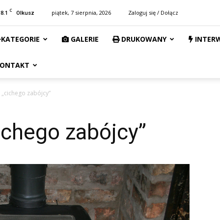
C
18.1
piątek, 7 sierpnia, 2026
Zaloguj się / Dołącz
Olkusz
KATEGORIE
GALERIE
DRUKOWANY
INTER
ONTAKT
 „cichego zabójcy”
ichego zabójcy”