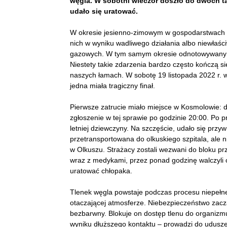
węgla. W sobotni wieczór doszło do dwóch tak
udało się uratować.
W okresie jesienno-zimowym w gospodarstwach 
nich w wyniku wadliwego działania albo niewłaści
gazowych. W tym samym okresie odnotowywany jes
Niestety takie zdarzenia bardzo często kończą s
naszych łamach. W sobotę 19 listopada 2022 r. w 
jedna miała tragiczny finał.
Pierwsze zatrucie miało miejsce w Kosmolowie:
zgłoszenie w tej sprawie po godzinie 20:00. Po pr
letniej dziewczyny. Na szczęście, udało się przy
przetransportowana do olkuskiego szpitala, ale ni
w Olkuszu. Strażacy zostali wezwani do bloku prz
wraz z medykami, przez ponad godzinę walczyli o
uratować chłopaka.
Tlenek węgla powstaje podczas procesu niepełneg
otaczającej atmosferze. Niebezpieczeństwo zacza
bezbarwny. Blokuje on dostęp tlenu do organizmu
wyniku dłuższego kontaktu – prowadzi do udusze