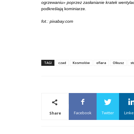
ogrzewaniu» poprzez zasłanianie kratek wentylac
podkreślają kominiarze.
fot.: pixabay.com
TAGI
czad
Kosmolów
ofiara
Olkusz
st
Facebook
Twitter
Linke
Share