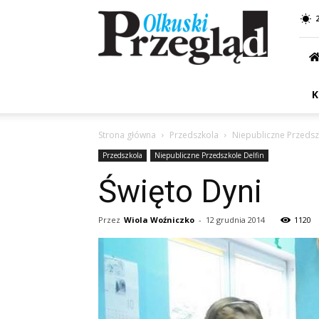
Przegląd
Olkuski
K
Strona główna
Przedszkola
Niepubliczne Przedsz
Przedszkola
Niepubliczne Przedszkole Delfin
Święto Dyni
Przez
Wiola Woźniczko
-
12 grudnia 2014
1120