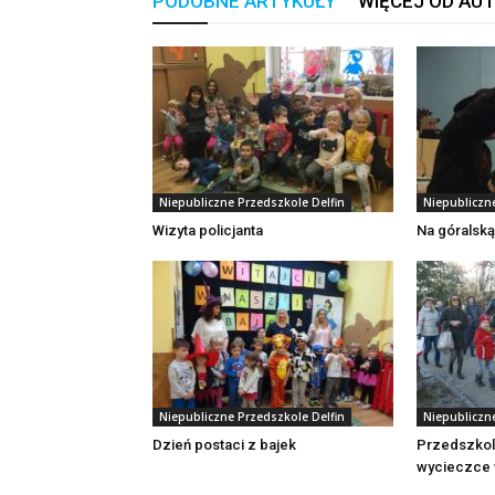
PODOBNE ARTYKUŁY
WIĘCEJ OD AU
Niepubliczne Przedszkole Delfin
Niepubliczn
Wizyta policjanta
Na góralską
Niepubliczne Przedszkole Delfin
Niepubliczn
Dzień postaci z bajek
Przedszkol
wycieczce 