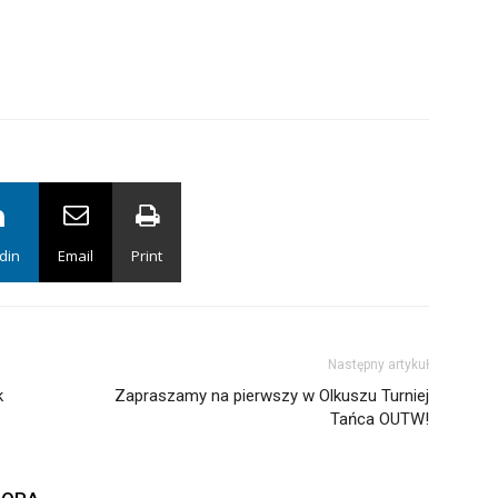
din
Email
Print
Następny artykuł
k
Zapraszamy na pierwszy w Olkuszu Turniej
Tańca OUTW!