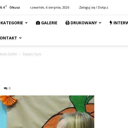
C
26.4
czwartek, 6 sierpnia, 2026
Zaloguj się / Dołącz
Olkusz
KATEGORIE
GALERIE
DRUKOWANY
INTER
ONTAKT
kole Delfin
Święto Dyni
0