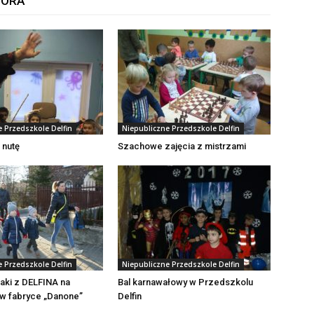
TORA
e Przedszkole Delfin
Niepubliczne Przedszkole Delfin
 nutę
Szachowe zajęcia z mistrzami
e Przedszkole Delfin
Niepubliczne Przedszkole Delfin
aki z DELFINA na
Bal karnawałowy w Przedszkolu
w fabryce „Danone”
Delfin