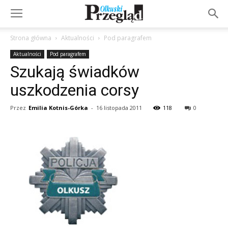
Strona główna
Aktualności
Pod paragrafem
Aktualności
Pod paragrafem
Szukają świadków
uszkodzenia corsy
Przez
Emilia Kotnis-Górka
-
16 listopada 2011
118
0