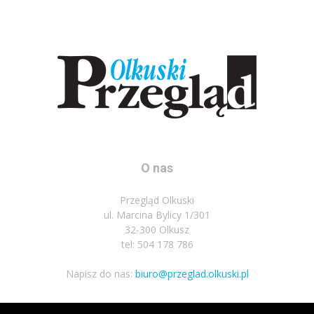
O nas
Przegląd Olkuski
ul. Marcina Bylicy 1/301
32-300 Olkusz
tel: 504 178 786
Napisz do nas:
biuro@przeglad.olkuski.pl