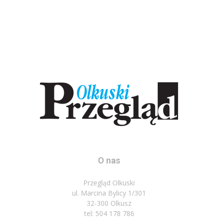
O nas
Przegląd Olkuski
ul. Marcina Bylicy 1/301
32-300 Olkusz
tel: 504 178 786