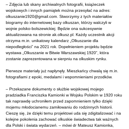
– Zdjęcia lub skany archiwalnych fotografii, książeczek
wojskowych i innych pamiątek można przesyłać na adres:
olkuszanie1920@gmail.com. Stworzymy z tych materiałów
biogramy do internetowej bazy olkuszan, którzy walczyli w
wojnie polsko-bolszewickiej. Będzie ona sukcesywnie
aktualizowana na stronie ak.olkusz.pl. Każdy uczestnik akcji
otrzyma m.in. unikatowy kalendarz „Olkuszanie dla
niepodległości” na 2021 rok. Dopełnieniem projektu będzie
wystawa „Olkuszanie w Bitwie Warszawskiej 1920”, która
zostanie zaprezentowana w sierpniu na olkuskim rynku.
Pierwsze materiały już napłynęły. Mieszkańcy chwalą się m.in.
fotografiami z epoki, medalami i wspomnieniami przodków.
– Przekazane dokumenty o służbie wojskowej mojego
pradziadka Franciszka Kamionki w Wojsku Polskim w 1920 roku
tak naprawdę uchroniłem przed zapomnieniem tylko dzięki
mojemu młodocianemu zamiłowaniu do rodzinnych historii.
Cieszę się, że dzięki temu projektowi uda się zdigitalizować i na
kolejne pokolenia zachować olkuskie świadectwa tak ważnych
dla Polski i świata wydarzeń. – mówi dr Mateusz Kamionka,