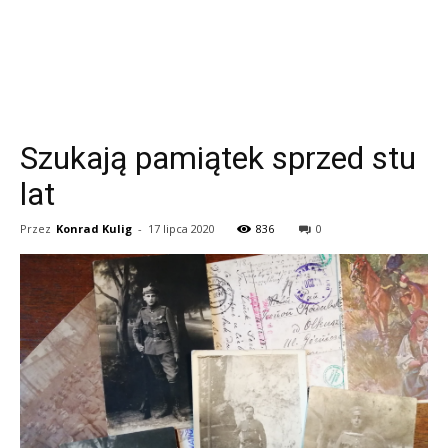
Szukają pamiątek sprzed stu
lat
Przez
Konrad Kulig
-
17 lipca 2020
836
0