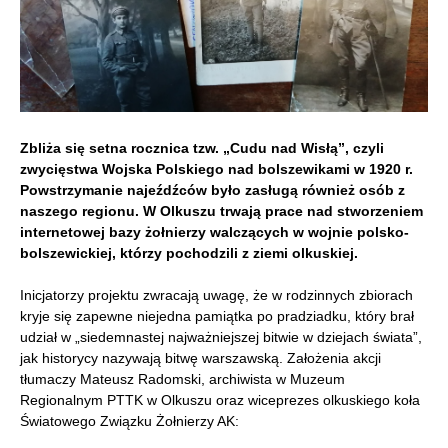
Zbliża się setna rocznica tzw. „Cudu nad Wisłą”, czyli
zwycięstwa Wojska Polskiego nad bolszewikami w 1920 r.
Powstrzymanie najeźdźców było zasługą również osób z
naszego regionu. W Olkuszu trwają prace nad stworzeniem
internetowej bazy żołnierzy walczących w wojnie polsko-
bolszewickiej, którzy pochodzili z ziemi olkuskiej.
Inicjatorzy projektu zwracają uwagę, że w rodzinnych zbiorach
kryje się zapewne niejedna pamiątka po pradziadku, który brał
udział w „siedemnastej najważniejszej bitwie w dziejach świata”,
jak historycy nazywają bitwę warszawską. Założenia akcji
tłumaczy Mateusz Radomski, archiwista w Muzeum
Regionalnym PTTK w Olkuszu oraz wiceprezes olkuskiego koła
Światowego Związku Żołnierzy AK: