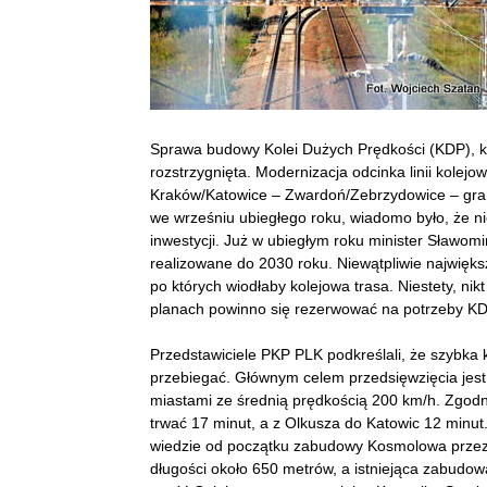
Sprawa budowy Kolei Dużych Prędkości (KDP), któ
rozstrzygnięta. Modernizacja odcinka linii kolej
Kraków/Katowice – Zwardoń/Zebrzydowice – gran
we wrześniu ubiegłego roku, wiadomo było, że ni
inwestycji. Już w ubiegłym roku minister Sławom
realizowane do 2030 roku. Niewątpliwie najwię
po których wiodłaby kolejowa trasa. Niestety, nikt
planach powinno się rezerwować na potrzeby KD
Przedstawiciele PKP PLK podkreślali, że szybka 
przebiegać. Głównym celem przedsięwzięcia jes
miastami ze średnią prędkością 200 km/h. Zgodn
trwać 17 minut, a z Olkusza do Katowic 12 minut
wiedzie od początku zabudowy Kosmolowa przez 
długości około 650 metrów, a istniejąca zabudow