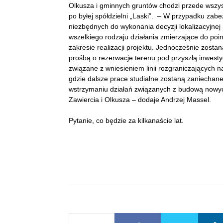
Olkusza i gminnych gruntów chodzi przede wszys
po byłej spółdzielni „Laski”. – W przypadku za
niezbędnych do wykonania decyzji lokalizacyjnej
wszelkiego rodzaju działania zmierzające do po
zakresie realizacji projektu. Jednocześnie zost
prośbą o rezerwacje terenu pod przyszłą inwestyc
związane z wniesieniem linii rozgraniczających 
gdzie dalsze prace studialne zostaną zaniecha
wstrzymaniu działań związanych z budową nowych 
Zawiercia i Olkusza – dodaje Andrzej Massel.
Pytanie, co będzie za kilkanaście lat.