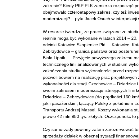
zakresie? Kiedy PKP PLK zamierza rozpocząć pro
obejmowało czteroetapowy zakres, czy też inwest
modernizacji? – pyta Jacek Osuch w interpelacji 
W resorcie twierdzą, że prace związane ze studi
realnie mogą być wykonane w latach 2014 – 20, cz
odcinki Katowice Szopienice Płd. – Katowice, Ka
Zebrzydowice – granica państwa oraz posterunek
Biała Lipnik. – Przyjęcie powyższego zakresu mo
technicznego linii analizowanych w studium wyko
zakończenia studium wykonalności przed rozpocz
pozwoli bowiem na realizację prac projektowych
wykonalności dla stacji Czechowice – Dziedzice
swoim zakresem modernizację istniejących linii 
Dziedzice – Zebrzydowice (do prędkości 160 km/
jak i pasażerskim, łączący Polskę z południem E
Transportu Andrzej Massel. Koszty wykonania st
prawie 42 mln 950 tys. złotych. Oszczędność to 
Czy samorządy powinny zatem zarezerwować ter
sprzedaży działek w obecnej sytuacji finansnowe