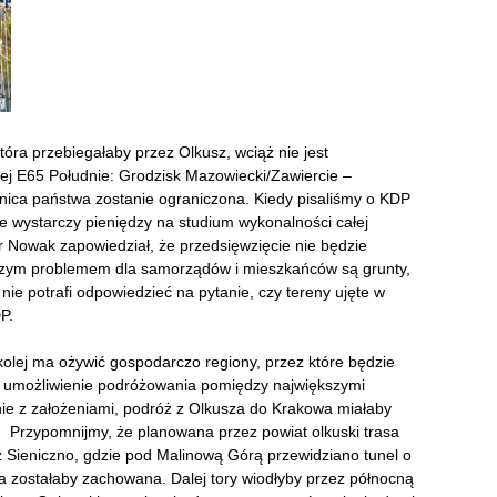
ra przebiegałaby przez Olkusz, wciąż nie jest
owej E65 Południe: Grodzisk Mazowiecki/Zawiercie –
ica państwa zostanie ograniczona. Kiedy pisaliśmy o KDP
e wystarczy pieniędzy na studium wykonalności całej
ir Nowak zapowiedział, że przedsięwzięcie nie będzie
kszym problemem dla samorządów i mieszkańców są grunty,
 nie potrafi odpowiedzieć na pytanie, czy tereny ujęte w
P.
kolej ma ożywić gospodarczo regiony, przez które będzie
t umożliwienie podróżowania pomiędzy największymi
ie z założeniami, podróż z Olkusza do Krakowa miałaby
. Przypomnijmy, że planowana przez powiat olkuski trasa
Sieniczno, gdzie pod Malinową Górą przewidziano tunel o
a zostałaby zachowana. Dalej tory wiodłyby przez północną