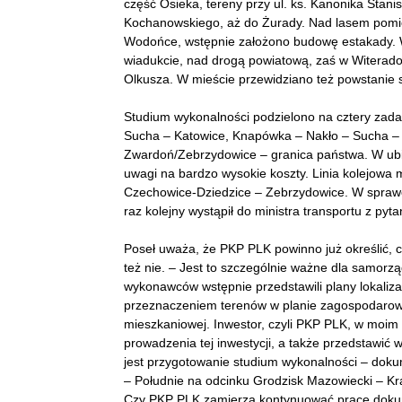
część Osieka, tereny przy ul. ks. Kanonika Stan
Kochanowskiego, aż do Żurady. Nad lasem pom
Wodońce, wstępnie założono budowę estakady. 
wiadukcie, nad drogą powiatową, zaś w Witerado
Olkusza. W mieście przewidziano też powstanie s
Studium wykonalności podzielono na cztery zad
Sucha – Katowice, Knapówka – Nakło – Sucha –
Zwardoń/Zebrzydowice – granica państwa. W ubie
uwagi na bardzo wysokie koszty. Linia kolejowa
Czechowice-Dziedzice – Zebrzydowice. W sprawę
raz kolejny wystąpił do ministra transportu z pyt
Poseł uważa, że PKP PLK powinno już określić,
też nie. – Jest to szczególnie ważne dla samor
wykonawców wstępnie przedstawili plany lokalizacj
przeznaczeniem terenów w planie zagospodarowa
mieszkaniowej. Inwestor, czyli PKP PLK, w moim
prowadzenia tej inwestycji, a także przedstawić 
jest przygotowanie studium wykonalności – dokume
– Południe na odcinku Grodzisk Mazowiecki – K
Czy PKP PLK zamierza kontynuować prace dokument