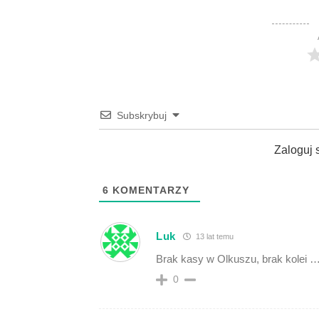
Subskrybuj
Zaloguj 
6
KOMENTARZY
Luk
13 lat temu
Brak kasy w Olkuszu, brak kolei 
0