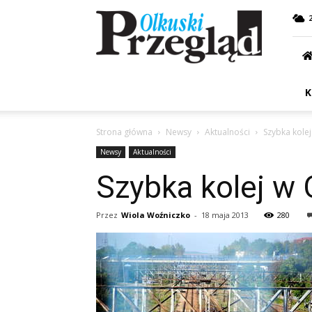
Przegląd
Olkuski
K
Strona główna
Newsy
Aktualności
Szybka kolej
Newsy
Aktualności
Szybka kolej w 
Przez
Wiola Woźniczko
-
18 maja 2013
280