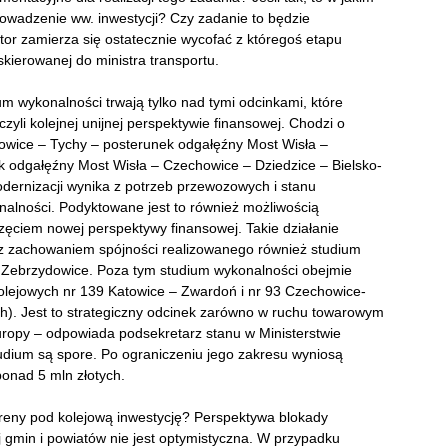
wadzenie ww. inwestycji? Czy zadanie to będzie
or zamierza się ostatecznie wycofać z któregoś etapu
skierowanej do ministra transportu.
um wykonalności trwają tylko nad tymi odcinkami, które
yli kolejnej unijnej perspektywie finansowej. Chodzi o
towice – Tychy – posterunek odgałęźny Most Wisła –
 odgałęźny Most Wisła – Czechowice – Dziedzice – Bielsko-
dernizacji wynika z potrzeb przewozowych i stanu
nalności. Podyktowane jest to również możliwością
ęciem nowej perspektywy finansowej. Takie działanie
 z zachowaniem spójności realizowanego również studium
 i Zebrzydowice. Poza tym studium wykonalności obejmie
kolejowych nr 139 Katowice – Zwardoń i nr 93 Czechowice-
h). Jest to strategiczny odcinek zarówno w ruchu towarowym
uropy – odpowiada podsekretarz stanu w Ministerstwie
udium są spore. Po ograniczeniu jego zakresu wyniosą
ponad 5 mln złotych.
eny pod kolejową inwestycję? Perspektywa blokady
j gmin i powiatów nie jest optymistyczna. W przypadku