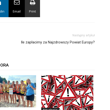
din
Email
Print
Następny artykuł
Ile zapłacimy za Najzdrowszy Powiat Europy?
TORA
Aktualności