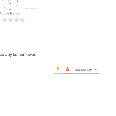
0
Article Rating
sie aby komentować
najnowszy
…