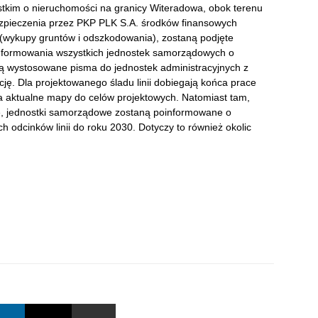
tkim o nieruchomości na granicy Witeradowa, obok terenu
bezpieczenia przez PKP PLK S.A. środków finansowych
 (wykupy gruntów i odszkodowania), zostaną podjęte
informowania wszystkich jednostek samorządowych o
aną wystosowane pisma do jednostek administracyjnych z
ję. Dla projektowanego śladu linii dobiegają końca prace
na aktualne mapy do celów projektowych. Natomiast tam,
ne, jednostki samorządowe zostaną poinformowane o
odcinków linii do roku 2030. Dotyczy to również okolic