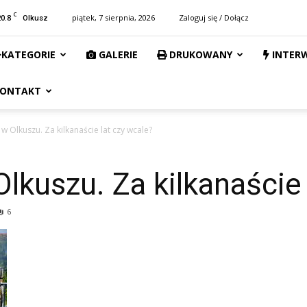
C
20.8
piątek, 7 sierpnia, 2026
Zaloguj się / Dołącz
Olkusz
KATEGORIE
GALERIE
DRUKOWANY
INTER
ONTAKT
 w Olkuszu. Za kilkanaście lat czy wcale?
Olkuszu. Za kilkanaście 
6