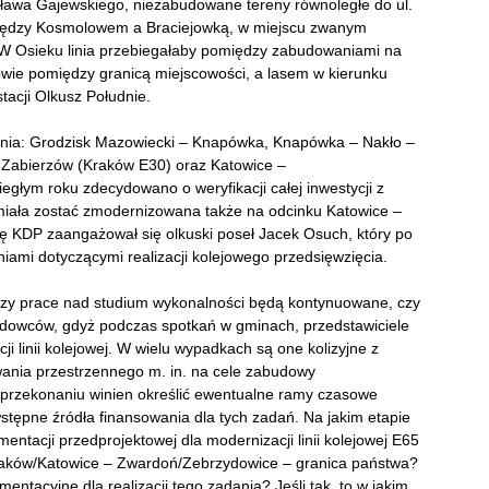
isława Gajewskiego, niezabudowane tereny równoległe do ul.
iędzy Kosmolowem a Braciejowką, w miejscu zwanym
W Osieku linia przebiegałaby pomiędzy zabudowaniami na
wie pomiędzy granicą miejscowości, a lasem w kierunku
tacji Olkusz Południe.
ania: Grodzisk Mazowiecki – Knapówka, Knapówka – Nakło –
 Zabierzów (Kraków E30) oraz Katowice –
głym roku zdecydowano o weryfikacji całej inwestycji z
 miała zostać zmodernizowana także na odcinku Katowice –
 KDP zaangażował się olkuski poseł Jacek Osuch, który po
aniami dotyczącymi realizacji kolejowego przedsięwzięcia.
 czy prace nad studium wykonalności będą kontynuowane, czy
ządowców, gdyż podczas spotkań w gminach, przedstawiciele
i linii kolejowej. W wielu wypadkach są one kolizyjne z
nia przestrzennego m. in. na cele zabudowy
 przekonaniu winien określić ewentualne ramy czasowe
wstępne źródła finansowania dla tych zadań. Na jakim etapie
ntacji przedprojektowej dla modernizacji linii kolejowej E65
raków/Katowice – Zwardoń/Zebrzydowice – granica państwa?
acyjne dla realizacji tego zadania? Jeśli tak, to w jakim