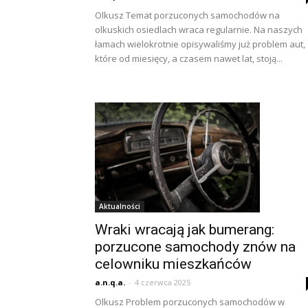
Olkusz Temat porzuconych samochodów na
olkuskich osiedlach wraca regularnie. Na naszych
łamach wielokrotnie opisywaliśmy już problem aut,
które od miesięcy, a czasem nawet lat, stoją...
Aktualności
Wraki wracają jak bumerang:
porzucone samochody znów na
celowniku mieszkańców
a.n.q.a.
-
4 czerwca 2025
Olkusz Problem porzuconych samochodów w