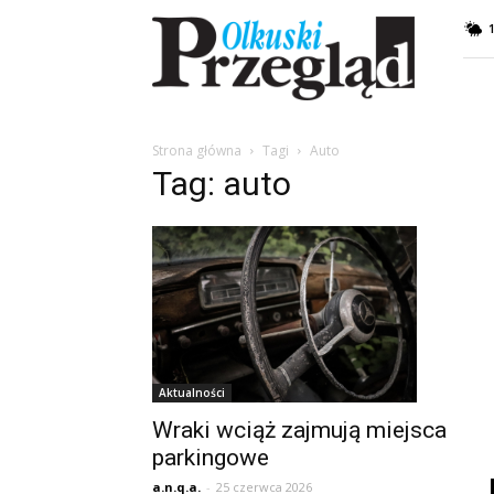
Przegląd
Olkuski
Strona główna
Tagi
Auto
Tag: auto
Aktualności
Wraki wciąż zajmują miejsca
parkingowe
a.n.q.a.
-
25 czerwca 2026