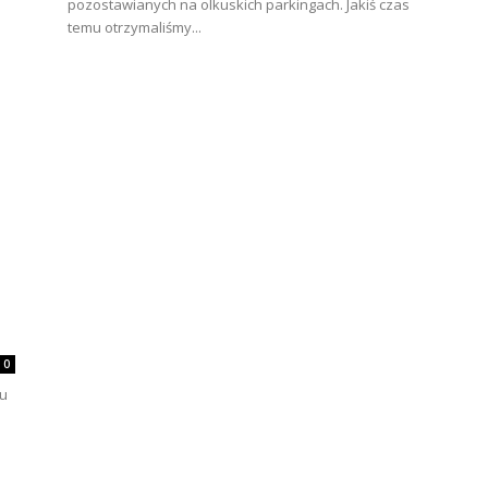
pozostawianych na olkuskich parkingach. Jakiś czas
temu otrzymaliśmy...
0
ku