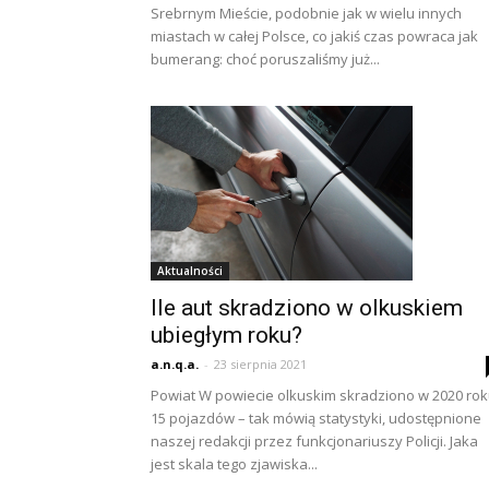
Srebrnym Mieście, podobnie jak w wielu innych
miastach w całej Polsce, co jakiś czas powraca jak
bumerang: choć poruszaliśmy już...
Aktualności
Ile aut skradziono w olkuskiem
ubiegłym roku?
a.n.q.a.
-
23 sierpnia 2021
Powiat W powiecie olkuskim skradziono w 2020 ro
15 pojazdów – tak mówią statystyki, udostępnione
naszej redakcji przez funkcjonariuszy Policji. Jaka
jest skala tego zjawiska...