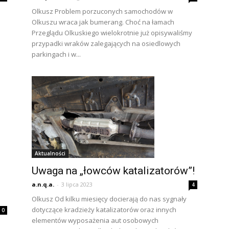
Olkusz Problem porzuconych samochodów w
Olkuszu wraca jak bumerang. Choć na łamach
Przeglądu Olkuskiego wielokrotnie już opisywaliśmy
przypadki wraków zalegających na osiedlowych
parkingach i w...
Aktualności
Uwaga na „łowców katalizatorów”!
a.n.q.a.
-
3 lipca 2023
4
Olkusz Od kilku miesięcy docierają do nas sygnały
dotyczące kradzieży katalizatorów oraz innych
0
elementów wyposażenia aut osobowych