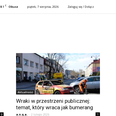
C
18.1
piątek, 7 sierpnia, 2026
Zaloguj się / Dołącz
Olkusz
Aktualności
Wraki w przestrzeni publicznej:
temat, który wraca jak bumerang
a.n.q.a.
-
2 lutego 2026
0
1