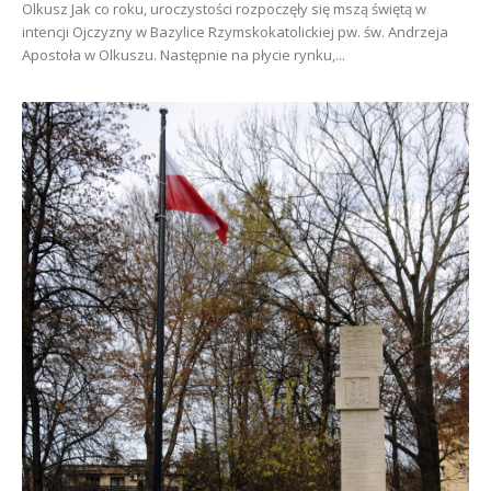
Olkusz Jak co roku, uroczystości rozpoczęły się mszą świętą w
intencji Ojczyzny w Bazylice Rzymskokatolickiej pw. św. Andrzeja
Apostoła w Olkuszu. Następnie na płycie rynku,...