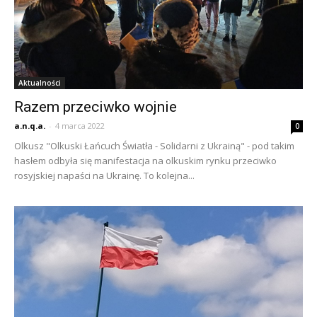
Aktualności
Razem przeciwko wojnie
a.n.q.a.
-
4 marca 2022
0
Olkusz "Olkuski Łańcuch Światła - Solidarni z Ukrainą" - pod takim
hasłem odbyła się manifestacja na olkuskim rynku przeciwko
rosyjskiej napaści na Ukrainę. To kolejna...