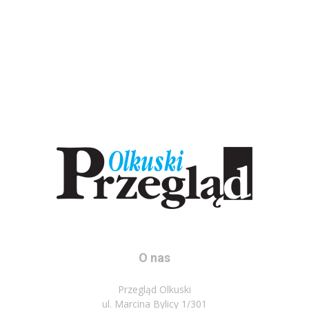
O nas
Przegląd Olkuski
ul. Marcina Bylicy 1/301