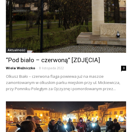
Aktualności
“Pod biało – czerwoną” [ZDJĘCIA]
Wiola Woźniczko
-
8 listopada 2022
0
Olkusz Biało – czerwona flaga powiewa już na maszcie
zamontowanym w olkuskim parku miejskim przy ul. Mickiewicza,
przy Pomniku Poległym za Ojczyznę i pomordowanym przez...