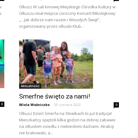
i
Olkusz W sali kinowej Miejskiego Ośrodka Kultury w
w
Olkuszu miał miejsce coroczny Koncert Mikołajkowy
„…Jak dobrze nam razem i Wesołych Świąt”,
organizowany przez olkuski Klub...
Aktualności
Smerfne święto za nami!
0
Wiola Woźniczko
-
29 czerwca 2022
0
Olkusz Dzień Smerfa na Słowikach to już tradycja!
Mieszkańcy spędzili kilka godzin na dobrej zabawie
na olkuskim osiedlu z niebieskimi dachami. Atrakcji
nie brakowało, a...