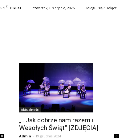
C
35.1
czwartek, 6 sierpnia, 2026
Zaloguj się / Dołącz
Olkusz
Aktualności
„…Jak dobrze nam razem i
Wesołych Świąt” [ZDJĘCIA]
Admin
-
19 grudnia 2024
0
0