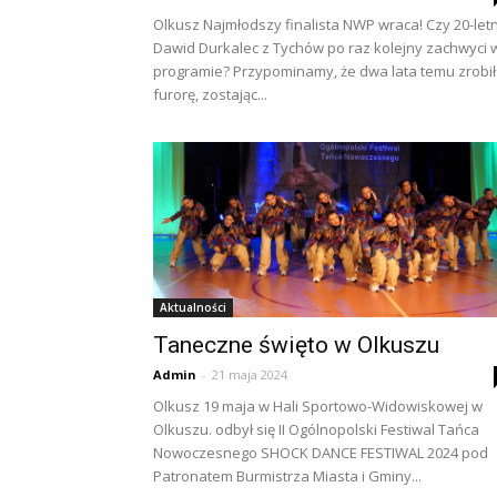
Olkusz Najmłodszy finalista NWP wraca! Czy 20-letn
Dawid Durkalec z Tychów po raz kolejny zachwyci 
programie? Przypominamy, że dwa lata temu zrobił
furorę, zostając...
Aktualności
Taneczne święto w Olkuszu
Admin
-
21 maja 2024
Olkusz 19 maja w Hali Sportowo-Widowiskowej w
Olkuszu. odbył się II Ogólnopolski Festiwal Tańca
Nowoczesnego SHOCK DANCE FESTIWAL 2024 pod
Patronatem Burmistrza Miasta i Gminy...