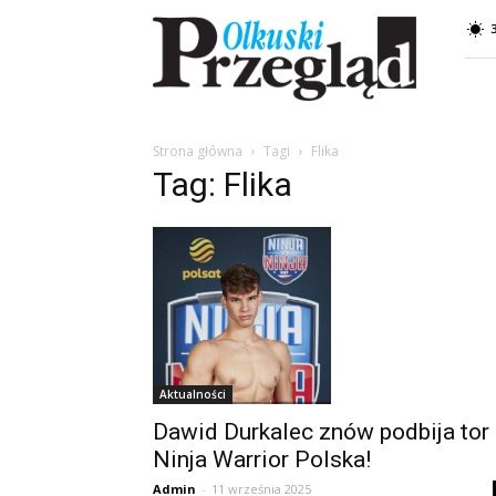
Przegląd
Olkuski
Strona główna
Tagi
Flika
Tag: Flika
Aktualności
Dawid Durkalec znów podbija tor
Ninja Warrior Polska!
Admin
-
11 września 2025